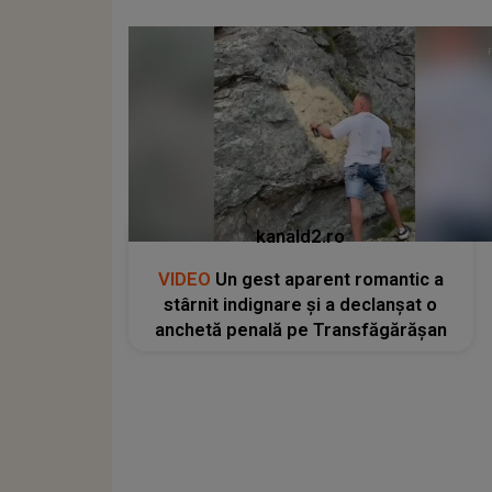
kanald2.ro
VIDEO
Un gest aparent romantic a
stârnit indignare și a declanșat o
anchetă penală pe Transfăgărășan