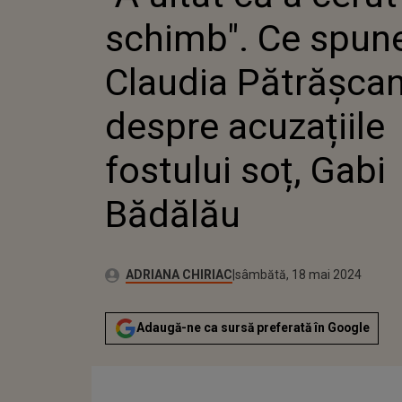
DESPRE 
schimb". Ce spun
FOSTULU
BĂDĂLĂ
Claudia Pătrășca
despre acuzațiile
fostului soț, Gabi
Bădălău
Publicat:
Autor:
sâmbătă, 18 mai 2024
Actualizat:
ADRIANA CHIRIAC
sâmbătă, 18 mai 2024
Adaugă-ne ca sursă preferată în Google