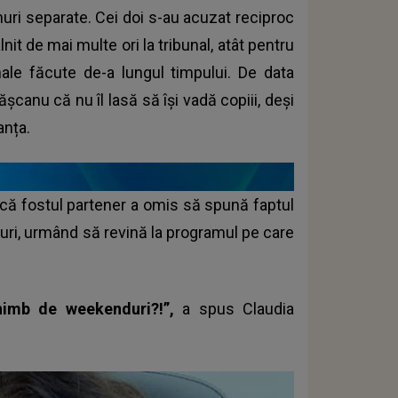
ri separate. Cei doi s-au acuzat reciproc
it de mai multe ori la tribunal, atât pentru
enale făcute de-a lungul timpului. De data
canu că nu îl lasă să își vadă copiii, deși
anța.
 că fostul partener a omis să spună faptul
uri, urmând să revină la programul pe care
chimb de weekenduri?!”,
a spus Claudia