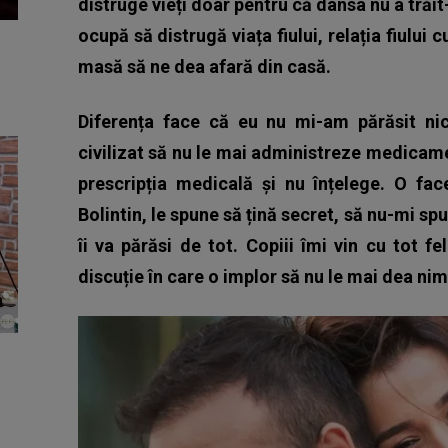
distruge vieți doar pentru că dânsa nu a trăit-o
ocupă să distrugă viața fiului, relația fiului 
masă să ne dea afară din casă.
Diferența face că eu nu mi-am părăsit nic
civilizat să nu le mai administreze medicamen
prescripția medicală și nu înțelege. O fa
Bolintin, le spune să țină secret, să nu-mi sp
îi va părăsi de tot. Copiii îmi vin cu tot f
discuție în care o implor să nu le mai dea nim