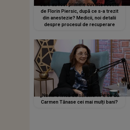
Care au fost primele cuvinte rostite
de Florin Piersic, după ce s-a trezit
din anestezie? Medicii, noi detalii
despre procesul de recuperare
„Nu mi-e frică de sărăcie”. Pe ce dă
Carmen Tănase cei mai mulți bani?