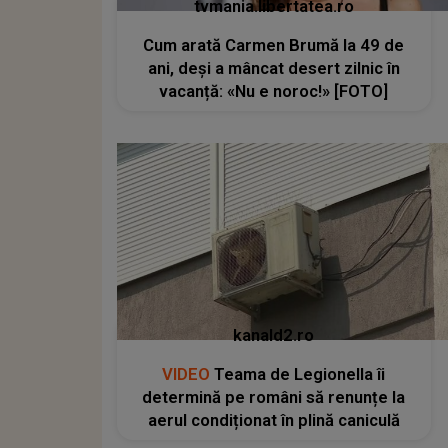
tvmania.libertatea.ro
Cum arată Carmen Brumă la 49 de
ani, deși a mâncat desert zilnic în
vacanță: «Nu e noroc!» [FOTO]
kanald2.ro
VIDEO
Teama de Legionella îi
determină pe români să renunțe la
aerul condiționat în plină caniculă