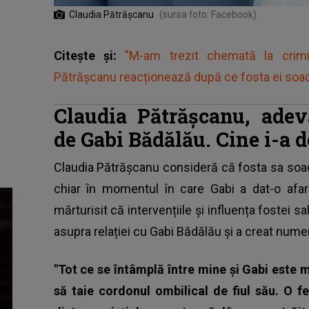
Claudia Pătrășcanu
(sursa foto: Facebook)
Citește și:
"M-am trezit chemată la crimin
Pătrășcanu reacționează după ce fosta ei soacr
Claudia Pătrășcanu, adev
de Gabi Bădălău. Cine i-a d
Claudia Pătrășcanu
consideră că fosta sa soacr
chiar în momentul în care Gabi a dat-o afar
mărturisit că intervențiile și influența fostei 
asupra relației cu
Gabi Bădălău
și a creat numer
"Tot ce se întâmplă între mine și Gabi este 
să taie cordonul ombilical de fiul său. O f