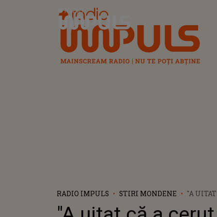
Radio Impuls
RADIO IMPULS
STIRI MONDENE
"A UITA
SCHIMB"
"A uitat că a cerut
CLAUDI