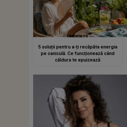
femeia.ro
5 soluții pentru a-ți recăpăta energia
pe caniculă. Ce funcționează când
căldura te epuizează