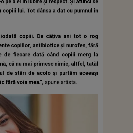
 pe a ei în iubire și respect. Și atunci se
cu copiii lui. Tot dânsa a dat cu pumnul în
iodată copiii.
De câțiva ani tot o rog
te copiilor, antibiotice și nurofen, fără
ce de fiecare dată când copiii merg la
ună, că nu mai primesc nimic, altfel, tatăl
elul de stări de acolo și purtăm aceeași
ic fără voia mea.”,
spune artista.