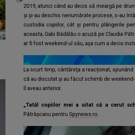
2019, atunci când au decis să meargă pe drumu
și și-au deschis nenumărate procese, s-au întâln
custodia copiilor, cât și pentru plângerile p
aceasta, Gabi Bădălău o acuză pe Claudia Pătrăș
ar fi fost weekend-ul său, așa cum a decis inst
La scurt timp, cântăreţa a reacționat, spunând
că au discutat și au făcut schimb de weekend-
îl aveau anterior.
„Tatăl copiilor mei a uitat că a cerut s
Pătrășcanu pentru
Spynews.ro
.