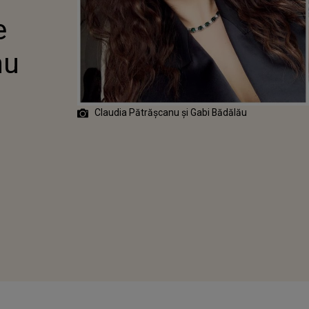
ACUZAȚIILE
e
I SOȚ, GABI
U
nu
Claudia Pătrășcanu și Gabi Bădălău