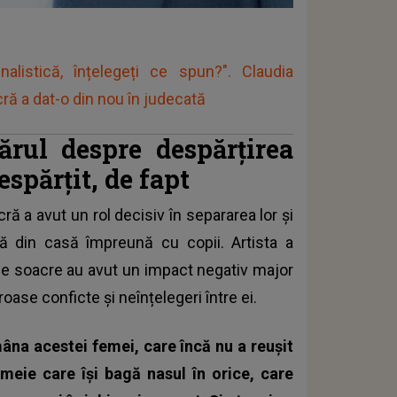
alistică, înțelegeți ce spun?". Claudia
ă a dat-o din nou în judecată
ărul despre despărțirea
espărțit, de fapt
ă a avut un rol decisiv în separarea lor și
ă din casă împreună cu copii. Artista a
sale soacre au avut un impact negativ major
oase conficte și neînțelegeri între ei.
mâna acestei femei, care încă nu a reușit
emeie care își bagă nasul în orice, care