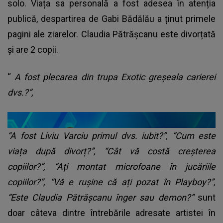
solo. Viața sa personală a fost adesea în atenția
publică, despartirea de Gabi Bădălău a ținut primele
pagini ale ziarelor. Claudia Pătrășcanu este divorțată
și are 2 copii.
“
A fost plecarea din trupa Exotic greșeala carierei
dvs.?”,
“A fost Liviu Varciu primul dvs. iubit?”, “Cum este
viața după divorț?”, “Cât vă costă creșterea
copiilor?”, “Ați montat microfoane în jucăriile
copiilor?”, “Vă e rușine că ați pozat în Playboy?”,
“Este Claudia Pătrășcanu înger sau demon?”
sunt
doar câteva dintre întrebările adresate artistei în