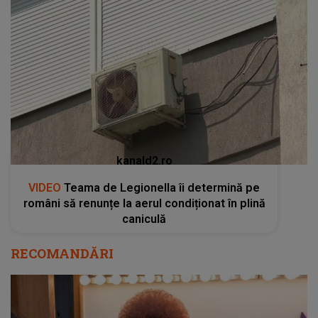
kanald2.ro
VIDEO
Teama de Legionella îi determină pe
români să renunțe la aerul condiționat în plină
caniculă
RECOMANDĂRI