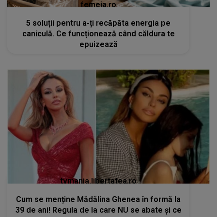
femeia.ro
5 soluții pentru a-ți recăpăta energia pe
caniculă. Ce funcționează când căldura te
epuizează
tvmania.libertatea.ro
Cum se menține Mădălina Ghenea în formă la
39 de ani! Regula de la care NU se abate și ce