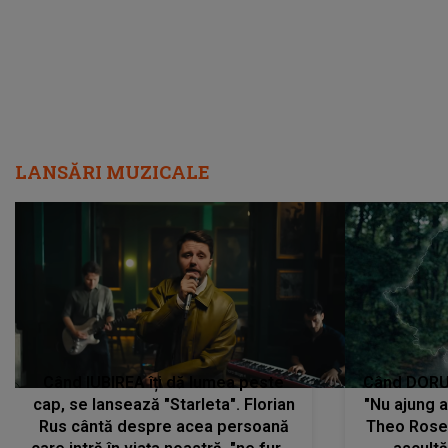
vom..."
LANSĂRI MUZICALE
Când IUBIREA îți dă lumea peste
Când DORUL
cap, se lansează "Starleta". Florian
"Nu ajung 
Rus cântă despre acea persoană
Theo Rose 