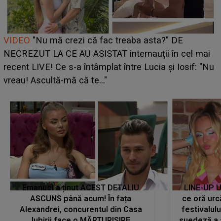
Cine este Bianca, tânăra clujeancă luată pe scenă la
UNTOLD ONE de Zara Larsson? Aceasta a dezvăluit
ce i-a spus artista suedeză în culise: „Nu am fost
u
pregătită...”
Emanuel a ținut ACEST DETALIU
LINE-UP U
ASCUNS până acum! În fața
ce oră urc
Alexandrei, concurentul din Casa
festivalul
Iubirii face o MĂRTURISIRE
suedeză a a