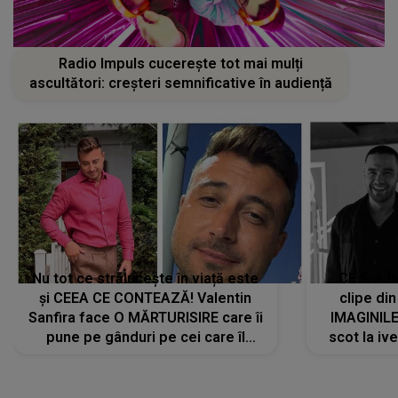
Radio Impuls cucerește tot mai mulți
ascultători: creșteri semnificative în audiență
Nu tot ce strălucește în viață este
CE S-A Î
și CEEA CE CONTEAZĂ! Valentin
clipe din
Sanfira face O MĂRTURISIRE care îi
IMAGINIL
pune pe gânduri pe cei care îl
scot la ive
urmăresc în ONLINE. Mesajul
despre 
artistului este despre ceva ce
uităm cu toții, uneori: "La final, nu