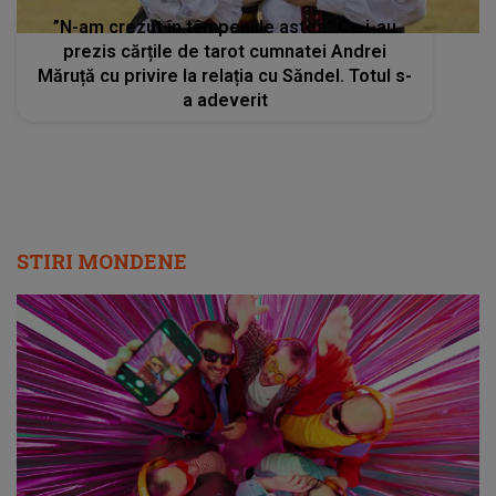
”N-am crezut în tâmpeniile astea” Ce i-au
prezis cărțile de tarot cumnatei Andrei
Măruță cu privire la relația cu Săndel. Totul s-
a adeverit
STIRI MONDENE