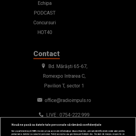
Echipa
PODCAST
Concursuri
HOT40
Contact
Bd. Mărăști 65-67,
Romexpo Intrarea C,
Pavilion T, sector 1
office@radioimpuls.ro
LIVE : 0754-222.999
WhatsApp: 0754-222.999
Nouă ne pasă ca datele tale personale să rămână confidențiale
Noi și partenerii noștri
589
stocăm și/sau accesăm informații pe dispozitivul dvs., precum identificatorii cookie unici pentru
prelucrarea datelor cu caracter personal. Puteți accepta sau gestiona preferințele dvs. făcând clic mai jos, respectiv vă