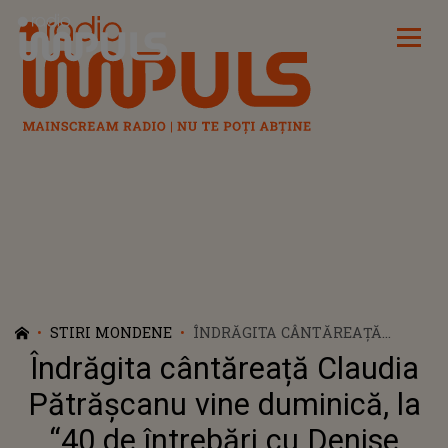
Radio Impuls
STIRI MONDENE
ÎNDRĂGITA CÂNTĂREAȚĂ
CLAUDIA PĂTRĂȘCANU VINE
Îndrăgita cântăreață Claudia
DUMINICĂ, LA “40 DE
ÎNTREBĂRI CU DENISE RIFAI”
Pătrășcanu vine duminică, la
“40 de întrebări cu Denise