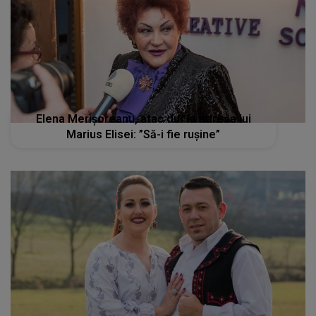
Elena Merișoreanu, atac dur la adresa lui
Marius Elisei: ”Să-i fie rușine”