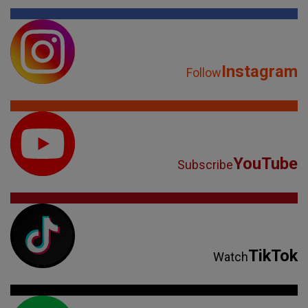
Instagram
Follow
YouTube
Subscribe
TikTok
Watch