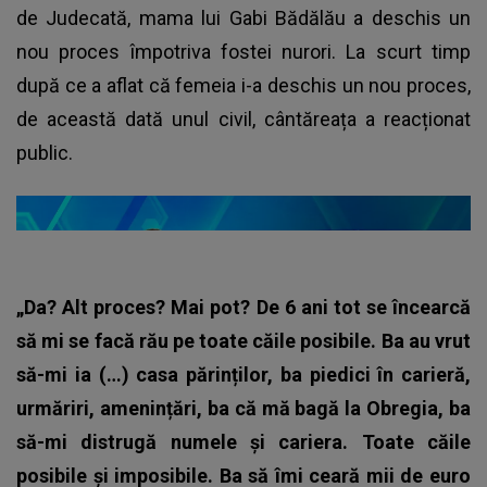
de Judecată, mama lui Gabi Bădălău a deschis un
nou proces împotriva fostei nurori. La scurt timp
după ce a aflat că femeia i-a deschis un nou proces,
de această dată unul civil, cântăreața a reacționat
public.
„Da? Alt proces? Mai pot? De 6 ani tot se încearcă
să mi se facă rău pe toate căile posibile. Ba au vrut
să-mi ia (…) casa părinților, ba piedici în carieră,
urmăriri, amenințări, ba că mă bagă la Obregia, ba
să-mi distrugă numele și cariera. Toate căile
posibile și imposibile. Ba să îmi ceară mii de euro