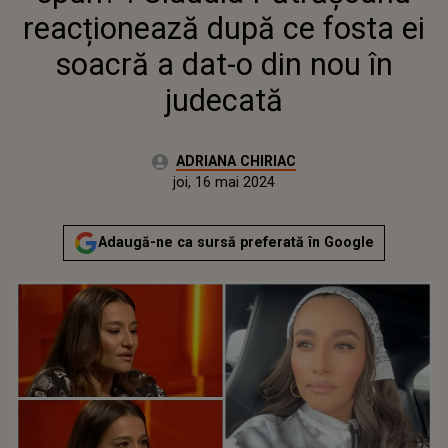
reacționează după ce fosta ei
soacră a dat-o din nou în
judecată
Autor:
ADRIANA CHIRIAC
Publicat:
joi, 16 mai 2024
Adaugă-ne ca sursă preferată în Google