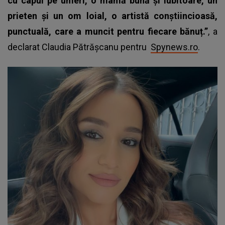
cu capul pe umeri, o mamă bună și iubitoare, un
prieten și un om loial, o artistă conștiincioasă,
punctuală, care a muncit pentru fiecare bănuț.”
, a
declarat Claudia Pătrășcanu pentru
Spynews.ro
.