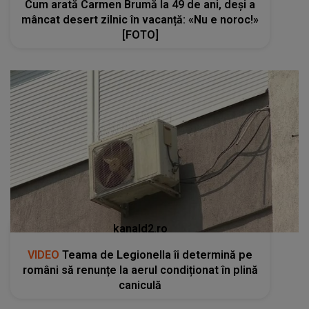
Cum arată Carmen Brumă la 49 de ani, deși a
mâncat desert zilnic în vacanță: «Nu e noroc!»
[FOTO]
kanald2.ro
VIDEO
Teama de Legionella îi determină pe
români să renunțe la aerul condiționat în plină
caniculă