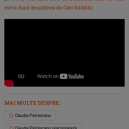
inima după despățirea de Gabi Bădălău
MAI MULTE DESPRE:
Claudia Patrascanu
Claudia Pătrășcanu reacționează