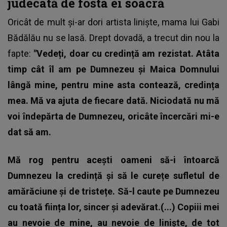
judecată de fosta ei soacră
Oricât de mult și-ar dori artista liniște,
mama lui Gabi
Bădălău
nu se lasă. Drept dovadă, a trecut din nou la
fapte:
"Vedeți, doar cu credință am rezistat. Atâta
timp cât îl am pe Dumnezeu și Maica Domnului
lângă mine, pentru mine asta contează, credința
mea. Mă va ajuta de fiecare dată. Niciodată nu mă
voi îndepărta de Dumnezeu, oricâte încercări mi-e
dat să am.
Mă rog pentru acești oameni să-i întoarcă
Dumnezeu la credință și să le curețe sufletul de
amărăciune și de tristețe. Să-l caute pe Dumnezeu
cu toată ființa lor, sincer și adevărat.(...) Copiii mei
au nevoie de mine, au nevoie de liniște, de tot