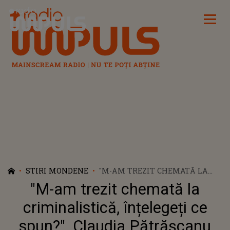
Radio Impuls
STIRI MONDENE
"M-AM TREZIT CHEMATĂ LA
CRIMINALISTICĂ, ÎNȚELEGEȚI
"M-am trezit chemată la
CE SPUN?". CLAUDIA
PĂTRĂȘCANU REACȚIONEAZĂ
criminalistică, înțelegeți ce
DUPĂ CE FOSTA EI SOACRĂ A
spun?". Claudia Pătrășcanu
DAT-O DIN NOU ÎN JUDECATĂ