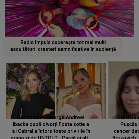
Radio Impuls cucerește tot mai mulți
ascultători: creșteri semnificative în audiență
Cât de bine îi merge Andreei
MĂRTURIA
Ibacka după divorț! Fosta soție a
Pușcău!
lui Cabral a întors toate privirile în
cancer dato
prima zi de UNTOLD: „Parcă ai altă
Berkovich, 