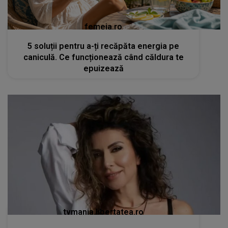
femeia.ro
5 soluții pentru a-ți recăpăta energia pe
caniculă. Ce funcționează când căldura te
epuizează
tvmania.libertatea.ro