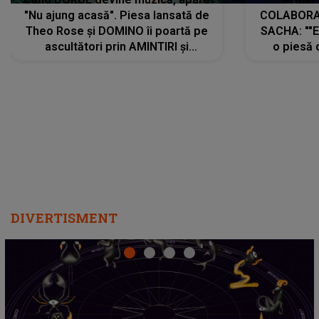
"Nu ajung acasă". Piesa lansată de
COLABORAR
Theo Rose și DOMINO îi poartă pe
SACHA: ""E
ascultători prin AMINTIRI și
o piesă 
REGĂSIRI, iar drumul emoțiilor
imediat pre
trece prin sufletul publicului:
cu mine șt
"Pentru toți cei care au plecat
păstrăm do
departe ca să le fie mai bine"
DIVERTISMENT