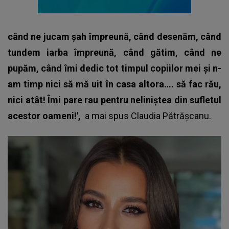
când ne jucam șah împreună, când desenăm, când
tundem iarba împreună, când gătim, când ne
pupăm, când îmi dedic tot timpul copiilor mei și n-
am timp nici să mă uit în casa altora…. să fac rău,
nici atât! Îmi pare rau pentru neliniștea din sufletul
acestor oameni!',
a mai spus
Claudia Pătrășcanu.