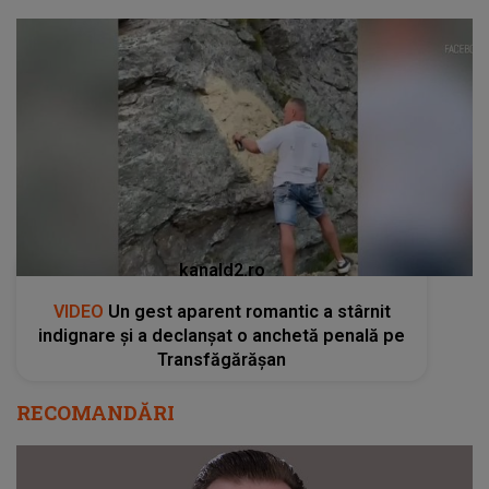
kanald2.ro
VIDEO
Un gest aparent romantic a stârnit
indignare și a declanșat o anchetă penală pe
Transfăgărășan
RECOMANDĂRI