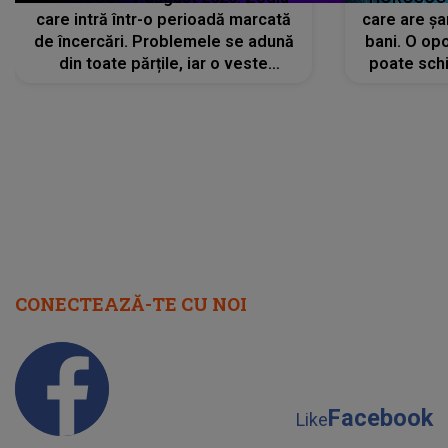
care intră într-o perioadă marcată
care are șa
de încercări. Problemele se adună
bani. O opo
din toate părțile, iar o veste
poate schi
neașteptată îi dă planurile peste
la
cap
CONECTEAZĂ-TE CU NOI
Facebook
Like