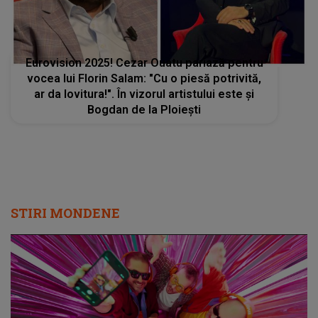
Eurovision 2025! Cezar Ouatu pariază pentru
vocea lui Florin Salam: "Cu o piesă potrivită,
ar da lovitura!". În vizorul artistului este și
Bogdan de la Ploiești
STIRI MONDENE