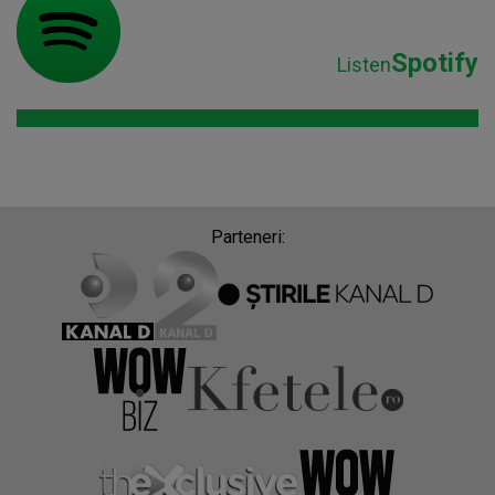
Spotify
Listen
Parteneri: