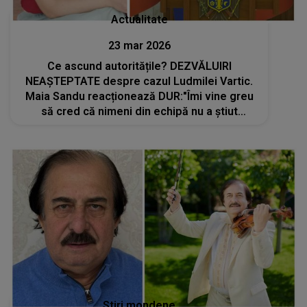
Actualitate
23 mar 2026
Ce ascund autoritățile? DEZVĂLUIRI
NEAȘTEPTATE despre cazul Ludmilei Vartic.
Maia Sandu reacționează DUR:"Îmi vine greu
să cred că nimeni din echipă nu a știut
despre situație. Este un eșec al..."
Stiri mondene