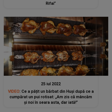
Rifai”
Stiri
25 iul 2022
VIDEO
: Ce a pățit un bărbat din Huși după ce a
cumpărat un pui rotisat: „Am zis că mâncăm
și noi în seara asta, dar iată!”