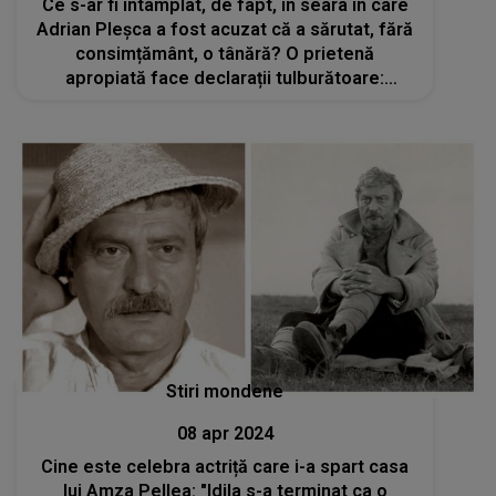
Ce s-ar fi întâmplat, de fapt, în seara în care
Adrian Pleșca a fost acuzat că a sărutat, fără
consimțământ, o tânără? O prietenă
apropiată face declarații tulburătoare:
„Maică-sa a făcut o postare care i-a făcut
foarte mult rău. Ulterior a șters-o”
Stiri mondene
08 apr 2024
Cine este celebra actriță care i-a spart casa
lui Amza Pellea: "Idila s-a terminat ca o