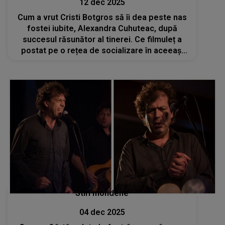
12 dec 2025
Cum a vrut Cristi Botgros să îi dea peste nas
fostei iubite, Alexandra Cuhuteac, după
succesul răsunător al tinerei. Ce filmuleț a
postat pe o rețea de socializare în aceeași
zi? ”Ceva frumos pentru doamna mea
minunată”
Stiri mondene
04 dec 2025