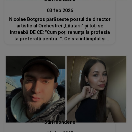
03 feb 2026
Nicolae Botgros părăsește postul de director
artistic al Orchestrei „Lăutarii” și toți se
întreabă DE CE: "Cum poți renunța la profesia
ta preferată pentru...". Ce s-a întâmplat și
CINE ESTE PERSOANA care i-a preluat
funcția: "Păcat! O va duce de râpă"
Stiri mondene