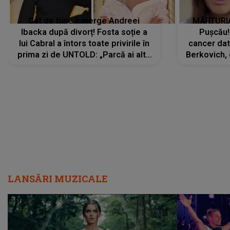
Cât de bine îi merge Andreei
MĂRTURIA
Ibacka după divorț! Fosta soție a
Pușcău!
lui Cabral a întors toate privirile în
cancer dato
prima zi de UNTOLD: „Parcă ai altă
Berkovich, 
strălucire, emani putere,
accident ru
încredere, siguranță...”
Dacă nu 
LANSĂRI MUZICALE