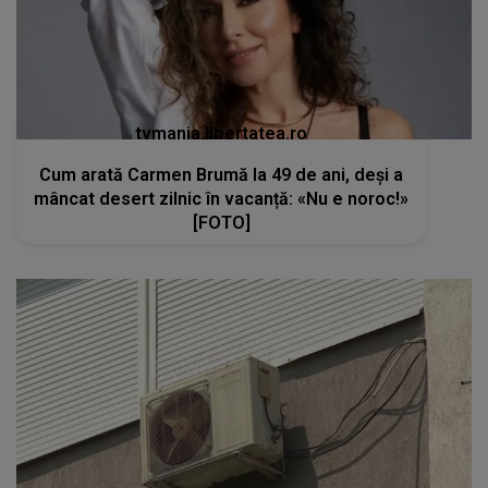
tvmania.libertatea.ro
Cum arată Carmen Brumă la 49 de ani, deși a
mâncat desert zilnic în vacanță: «Nu e noroc!»
[FOTO]