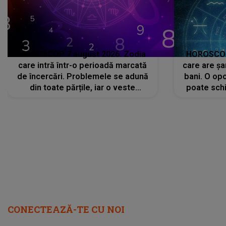
HOROSCOP 7 august 2026. Zodia
HOROSCOP 
care intră într-o perioadă marcată
care are șa
de încercări. Problemele se adună
bani. O opo
din toate părțile, iar o veste
poate schi
neașteptată îi dă planurile peste
la
cap
CONECTEAZĂ-TE CU NOI