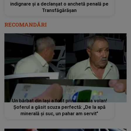
indignare și a declanșat o anchetă penală pe
Transfăgărășan
RECOMANDĂRI
Un bărbat din Iași a fost prins băut la volan!
Șoferul a găsit scuza perfectă: „De la apă
minerală şi suc, un pahar am servit”