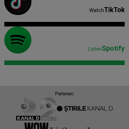
TikTok
Watch
Spotify
Listen
Parteneri: