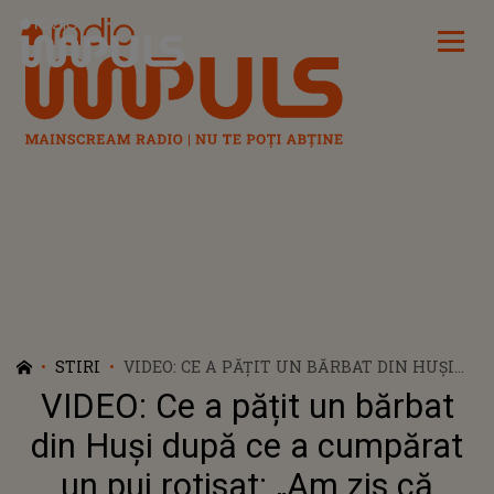
Radio Impuls
STIRI
VIDEO: CE A PĂȚIT UN BĂRBAT DIN HUȘI
DUPĂ CE A CUMPĂRAT UN PUI ROTISAT:
VIDEO: Ce a pățit un bărbat
„AM ZIS CĂ MÂNCĂM ȘI NOI ÎN SEARA
ASTA, DAR IATĂ!”
din Huși după ce a cumpărat
un pui rotisat: „Am zis că