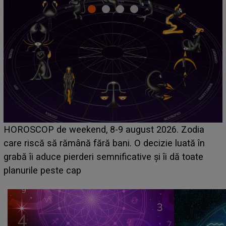
Emanuel a ținut ACEST DETALIU ASCUNS până
acum! În fața Alexandrei, concurentul din Casa Iubirii
face o MĂRTURISIRE NEAȘTEPTATĂ despre mama
sa: "I-am spus și ei în față, eu nu te iubesc pentru
că..."