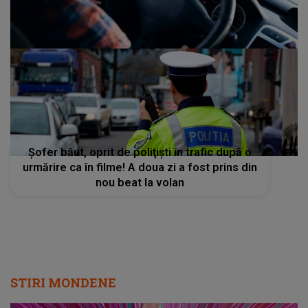
Şofer băut, oprit de poliţişti în trafic după o
urmărire ca în filme! A doua zi a fost prins din
nou beat la volan
STIRI MONDENE