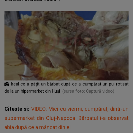
Ireal ce a pățit un bărbat după ce a cumpărat un pui rotisat
de la un hipermarket din Huși
(sursa foto: Captură video)
Citeste si:
VIDEO: Mici cu viermi, cumpăraţi dintr-un
supermarket din Cluj-Napoca! Bărbatul i-a observat
abia după ce a mâncat din ei