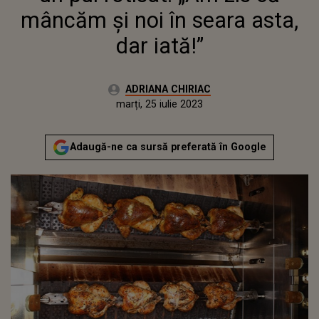
mâncăm și noi în seara asta,
dar iată!”
Autor:
ADRIANA CHIRIAC
Publicat:
luni, 25 iulie 2022
Actualizat:
marți, 25 iulie 2023
Adaugă-ne ca sursă preferată în Google