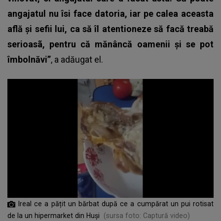
angajatul nu îsi face datoria, iar pe calea aceasta
află și sefii lui, ca să îl atentioneze să facă treabă
serioasã, pentru că mănâncă oamenii și se pot
îmbolnăvi”
, a adăugat el.
Ireal ce a pățit un bărbat după ce a cumpărat un pui rotisat
de la un hipermarket din Huși
(sursa foto: Captură video)