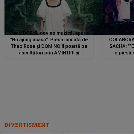
Când DORUL devine muzică, apare
Armin 
"Nu ajung acasă". Piesa lansată de
COLABORAR
Theo Rose și DOMINO îi poartă pe
SACHA: ""E
ascultători prin AMINTIRI și
o piesă 
REGĂSIRI, iar drumul emoțiilor
imediat pre
trece prin sufletul publicului:
cu mine șt
"Pentru toți cei care au plecat
păstrăm do
departe ca să le fie mai bine"
DIVERTISMENT