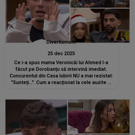
Divertisment
25 dec 2025
Ce i-a spus mama Veronicăi lui Ahmed l-a
făcut pe Dorobanțu să intervină imediat.
Concurentul din Casa Iubirii NU a mai rezistat:
"Sunteți...". Cum a reacționat la cele auzite și
CE S-A ÎNTÂMPLAT în platoul emisiunii