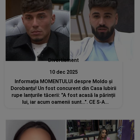
Divertisment
10 dec 2025
Informația MOMENTULUI despre Moldo și
Dorobanțu! Un fost concurent din Casa Iubirii
rupe lanțurile tăcerii: "A fost acasă la părinții
lui, iar acum oamenii sunt...". CE S-A
ÎNTÂMPLAT și cum a ajuns să fie trădat:
"Ascultă-mă! Nu te mint"