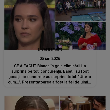
Divertisment
05 ian 2026
CE A FĂCUT Bianca în gala eliminării i-a
surprins pe toți concurenții. Băieții au fost
șocați, iar camerele au surprins totul: "Uite-o
cum...". Prezentatoarea a fost la fel de uimită
de ce s-a întâmplat în fața ei. DETALIUL care
nu s-a văzut la TV