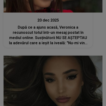
Divertisment
20 dec 2025
După ce a ajuns acasă, Veronica a
recunoscut totul într-un mesaj postat în
mediul online. Susținătorii NU SE AȘTEPTAU
la adevărul care a ieșit la iveală: "Nu-mi vine
să cred...". Ce mărturisiri face și ce i s-a
întâmplat concurentei din Casa Iubirii