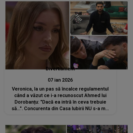
Divertisment
07 ian 2026
Veronica, la un pas să încalce regulamentul
când a văzut ce i-a recunoscut Ahmed lui
Dorobanțu: "Dacă ea intră în ceva trebuie
să...". Concurenta din Casa Iubirii NU s-a mai
controlat după DEZVĂLUIREA făcută: "Păi și
să facă așa?"