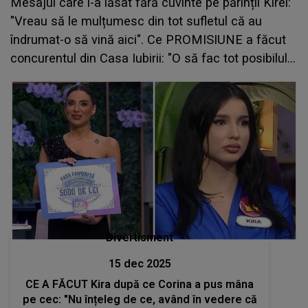
Mesajul care i-a lăsat fără cuvinte pe părinții Kirei:
"Vreau să le mulțumesc din tot sufletul că au
îndrumat-o să vină aici". Ce PROMISIUNE a făcut
concurentul din Casa Iubirii: "O să fac tot posibilul
să..."
Divertisment
15 dec 2025
CE A FĂCUT Kira după ce Corina a pus mâna
pe cec: "Nu înțeleg de ce, având în vedere că