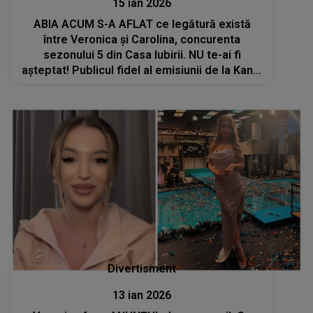
15 ian 2026
ABIA ACUM S-A AFLAT ce legătură există
între Veronica și Carolina, concurenta
sezonului 5 din Casa Iubirii. NU te-ai fi
așteptat! Publicul fidel al emisiunii de la Kanal
D e uluit: "Wow! Nu cred!"
Divertisment
13 ian 2026