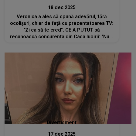
18 dec 2025
Veronica a ales să spună adevărul, fără
ocolișuri, chiar de față cu prezentatoarea TV:
"Zi ca să te cred". CE A PUTUT să
recunoască concurenta din Casa Iubirii: "Nu o
să permit nimănui. Eu am deja...". Toți din
platou au rămas muți de uimire
Divertisment
17 dec 2025