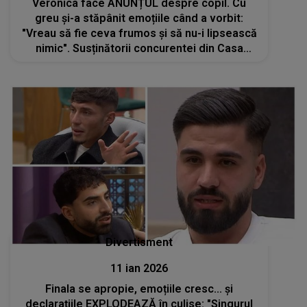
Veronica face ANUNȚUL despre copil. Cu
greu și-a stăpânit emoțiile când a vorbit:
"Vreau să fie ceva frumos și să nu-i lipsească
nimic". Susținătorii concurentei din Casa
Iubirii au așteptat acest moment, iar
DEZVĂLUIREA a stârnit multe reacții
Divertisment
11 ian 2026
Finala se apropie, emoțiile cresc... și
declarațiile EXPLODEAZĂ în culise: "Singurul