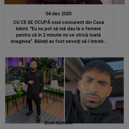
Divertisment
04 dec 2025
CU CE SE OCUPĂ noul concurent din Casa
Iubirii: "Eu nu pot să mă dau la o femeie
pentru că în 2 minute mi se strică toată
imaginea". Băieții au fost nevoiți să-l întrebe
pe Cristian de două ori ca să realizeze
adevărul. NU le-a venit să creadă
Divertisment