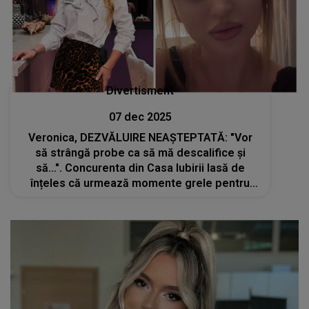
Divertisment
07 dec 2025
Veronica, DEZVĂLUIRE NEAȘTEPTATĂ: "Vor
să strângă probe ca să mă descalifice și
să...". Concurenta din Casa Iubirii lasă de
înțeles că urmează momente grele pentru
cei care i-au stat în cale, crezând că o pot
controla: "Se fac singuri de râs"