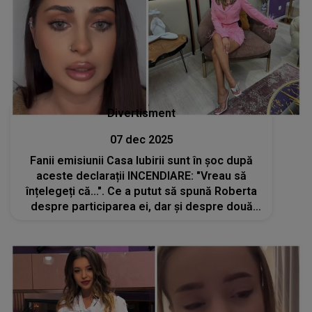
Divertisment
07 dec 2025
Fanii emisiunii Casa Iubirii sunt în șoc după
aceste declarații INCENDIARE: "Vreau să
înțelegeți că...". Ce a putut să spună Roberta
despre participarea ei, dar și despre două
dintre concurentele din acest sezon:
"Puteam să ies câștigătoare"