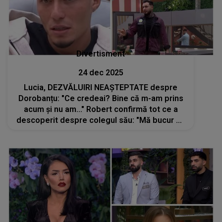
Divertisment
24 dec 2025
Lucia, DEZVĂLUIRI NEAȘTEPTATE despre
Dorobanțu: "Ce credeai? Bine că m-am prins
acum și nu am..." Robert confirmă tot ce a
descoperit despre colegul său: "Mă bucur că
au ajuns să vadă" CE AU SCOS LA IVEALĂ e
de necrezut: "Un plan diabolic, doamne
ferește"