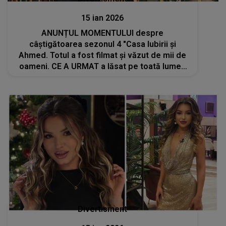
15 ian 2026
ANUNȚUL MOMENTULUI despre
câștigătoarea sezonul 4 "Casa Iubirii și
Ahmed. Totul a fost filmat și văzut de mii de
oameni. CE A URMAT a lăsat pe toată lumea
fără cuvinte. Veronica: "O să zică lumea că..."
Divertisment