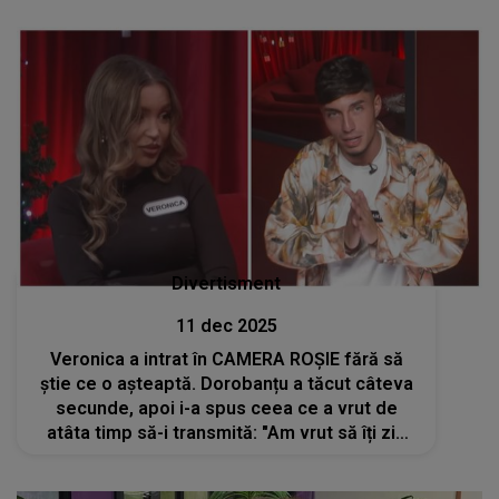
când a intrat în emisiune
Divertisment
11 dec 2025
Veronica a intrat în CAMERA ROȘIE fără să
știe ce o așteaptă. Dorobanțu a tăcut câteva
secunde, apoi i-a spus ceea ce a vrut de
atâta timp să-i transmită: "Am vrut să îți zic
că...". Concurenta din Casa Iubirii NU A ȘTIUT
cum să reacționeze: "De ce?"