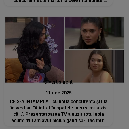
concurent este martor la cele întâmplate.
Cum s-a ajuns aici și DE CE a recurs la acest
gest, știind că o să fie prins
Divertisment
11 dec 2025
CE S-A ÎNTÂMPLAT cu noua concurentă și Lia
în vestiar: "A intrat în spatele meu și mi-a zis
că...". Prezentatoarea TV a auzit totul abia
acum: "Nu am avut niciun gând să-i fac rău".
Corina susține că Lia i-a făcut același lucru