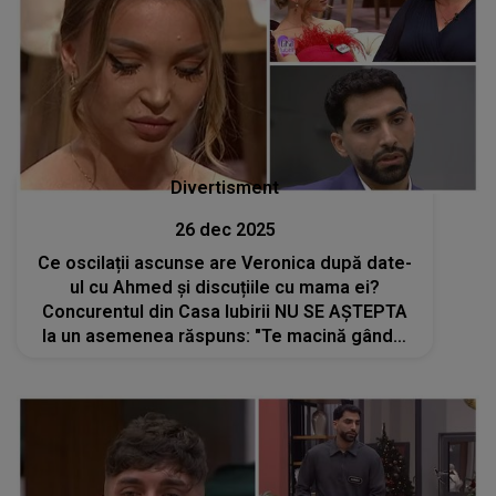
Divertisment
26 dec 2025
Ce oscilații ascunse are Veronica după date-
ul cu Ahmed și discuțiile cu mama ei?
Concurentul din Casa Iubirii NU SE AȘTEPTA
la un asemenea răspuns: "Te macină gândul
că ai putea să..."Ce impact vor avea aceste
dezvăluiri asupra parcursului ei în emisiune