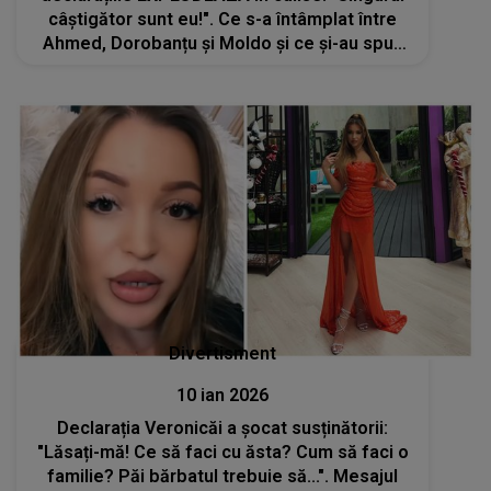
câștigător sunt eu!". Ce s-a întâmplat între
Ahmed, Dorobanțu și Moldo și ce și-au spus
în față? NU au mai ținut cont de reguli și
colegi:"Ești cel mai fals concurent..."
Divertisment
10 ian 2026
Declarația Veronicăi a șocat susținătorii:
"Lăsați-mă! Ce să faci cu ăsta? Cum să faci o
familie? Păi bărbatul trebuie să...". Mesajul