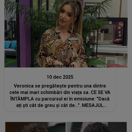
Divertisment
10 dec 2025
Veronica se pregătește pentru una dintre
cele mai mari schimbări din viața sa. CE SE VA
ÎNTÂMPLA cu parcursul ei în emisiune: "Dacă
ați ști cât de greu și cât de...". MESAJUL
concurentei din Casa Iubirii stârnește reacții:
"O să aleg cu grijă"