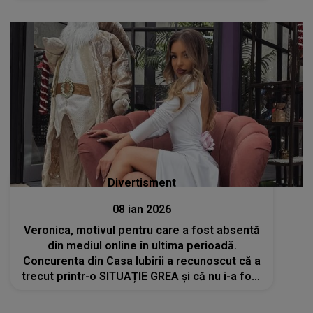
scăpat tuturor ochilor continuă să fie
comentat de internauți. Ce au observat la
Veronica
Divertisment
08 ian 2026
Veronica, motivul pentru care a fost absentă
din mediul online în ultima perioadă.
Concurenta din Casa Iubirii a recunoscut că a
trecut printr-o SITUAȚIE GREA și că nu i-a fost
ușor să gestioneze tot ce i s-a întâmplat: "Am
lipsit pentru că..."