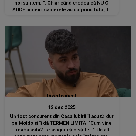
noi suntem...". Chiar când credea că NU O
AUDE nimeni, camerele au surprins totul, la
scurt timp după victoria concurentei din Casa
Iubirii. Ce a urmat e neașteptat
Divertisment
12 dec 2025
Un fost concurent din Casa Iubirii îl acuză dur
pe Moldo și îi dă TERMEN LIMITĂ: "Cum vine
treaba asta? Te asigur că o să te...". Un alt