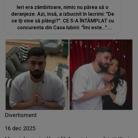
Ieri era zâmbitoare, nimic nu părea să o
deranjeze. Azi, însă, a izbucnit în lacrimi: "De
ce îți vine să plângi?". CE S-A ÎNTÂMPLAT cu
concurenta din Casa Iubirii: "Îmi este...".
Băieții au fost șocați când au auzit ce a spus
Divertisment
16 dec 2025