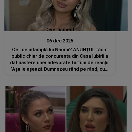
Divertisment
06 dec 2025
Ce i se întâmplă lui Naomi? ANUNȚUL făcut
public chiar de concurenta din Casa Iubirii a
dat naștere unei adevărate furtuni de reacții:
"Așa le așează Dumnezeu rând pe rând, cum
nu le...". Ce NU a mai putut ascunde și ce
decizie urmează să ia