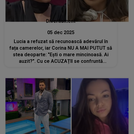
Divertisment
05 dec 2025
Lucia a refuzat să recunoască adevărul în
fața camerelor, iar Corina NU A MAI PUTUT să
stea deoparte: "Ești o mare mincinoasă. Ai
auzit?". Cu ce ACUZAȚII se confruntă
concurenta din Casa Iubirii: "Săptămâna
viitoare prezic că tu o să..."