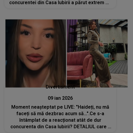
concurentei din Casa Iubirii a părut extrem de
bine direcționat. COINCIDENȚĂ sau ATAC
MASCAT la adresa lui Ahmed
Divertisment
09 ian 2026
Moment neașteptat pe LIVE: "Haideți, nu mă
faceți să mă dezbrac acum să...".Ce s-a
întâmplat de a reacționat atât de dur
concurenta din Casa Iubirii? DETALIUL care a