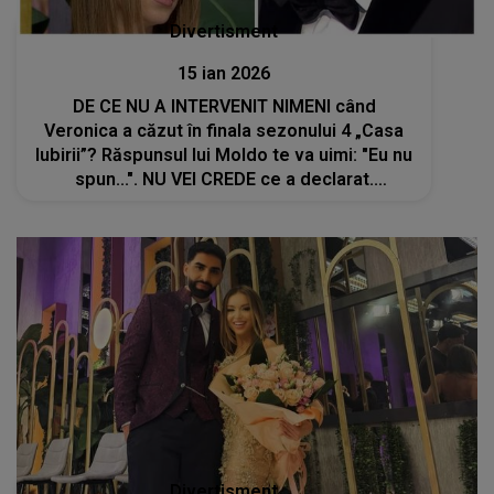
Divertisment
15 ian 2026
DE CE NU A INTERVENIT NIMENI când
Veronica a căzut în finala sezonului 4 „Casa
Iubirii”? Răspunsul lui Moldo te va uimi: "Eu nu
spun...". NU VEI CREDE ce a declarat.
Internauții se întreabă: "Cum a putut să fie
atât de rece și nepăsător?"
Divertisment