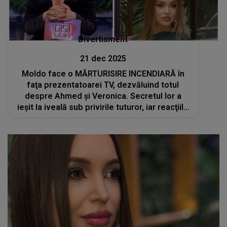
Divertisment
21 dec 2025
Moldo face o MĂRTURISIRE INCENDIARĂ în
faţa prezentatoarei TV, dezvăluind totul
despre Ahmed și Veronica. Secretul lor a
ieșit la iveală sub privirile tuturor, iar reacţiile
din platou sunt DE NECREZUT. Andreea
Mantea: "Care este scuza?"