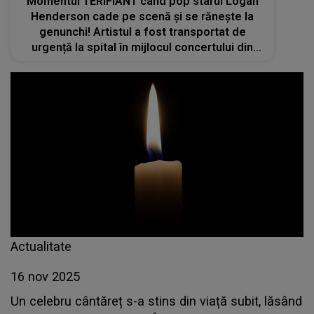
Momentul TERIFIANT când pop starul Logan
Henderson cade pe scenă și se rănește la
genunchi! Artistul a fost transportat de
urgență la spital în mijlocul concertului din
Polonia. Ce se întâmplă cu el acum? „M-am
distrat puțin prea mult...”
Actualitate
16 nov 2025
Un celebru cântăreț s-a stins din viață subit, lăsând