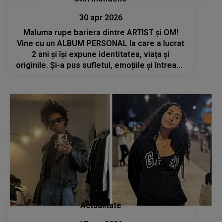
30 apr 2026
Maluma rupe bariera dintre ARTIST și OM!
Vine cu un ALBUM PERSONAL la care a lucrat
2 ani și își expune identitatea, viața și
originile. Și-a pus sufletul, emoțiile și întreaga
poveste. CE A VRUT SĂ LE SPUNĂ fanilor săi
înainte de lansare: "Vă rog să..."
Actualitate