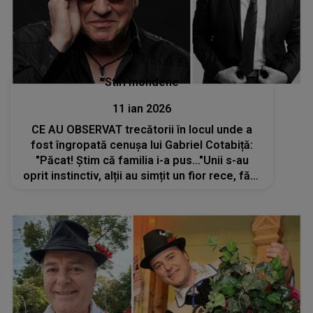
Stiri mondene
11 ian 2026
CE AU OBSERVAT trecătorii în locul unde a
fost îngropată cenușa lui Gabriel Cotabiță:
"Păcat! Știm că familia i-a pus..."Unii s-au
oprit instinctiv, alții au simțit un fior rece, fără
să știe exact de ce, dar au simțit nevoia să se
oprească câteva momente