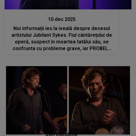
Actualitate
10 dec 2025
Noi informații ies la iveală despre decesul
artistului Jubilant Sykes. Fiul cântărețului de
operă, suspect în moartea tatălui său, se
confrunta cu probleme grave, iar PROBELE
de la fața locului arată DETALII ȘOCANTE:
"Este vorba de o..."
Stiri mondene