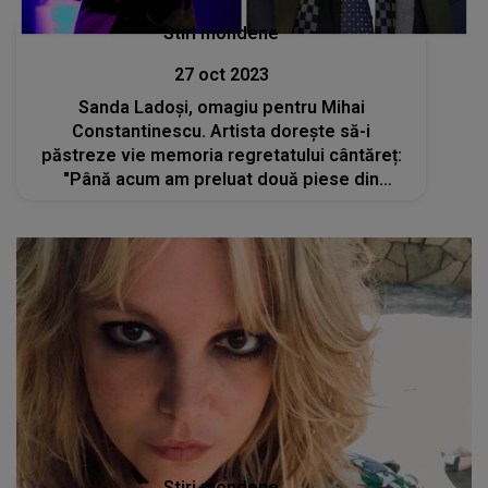
Stiri mondene
27 oct 2023
Sanda Ladoși, omagiu pentru Mihai
Constantinescu. Artista dorește să-i
păstreze vie memoria regretatului cântăreț:
"Până acum am preluat două piese din
repertoriul lui Mihai"
Stiri mondene