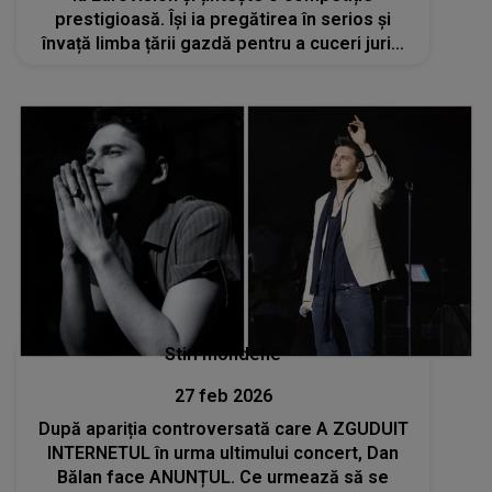
prestigioasă. Își ia pregătirea în serios și
învață limba țării gazdă pentru a cuceri juriul
și publicul: "Dacă prind acolo, nimic nu mă va
opri să mă mut în..."
Stiri mondene
27 feb 2026
După apariția controversată care A ZGUDUIT
INTERNETUL în urma ultimului concert, Dan
Bălan face ANUNȚUL. Ce urmează să se