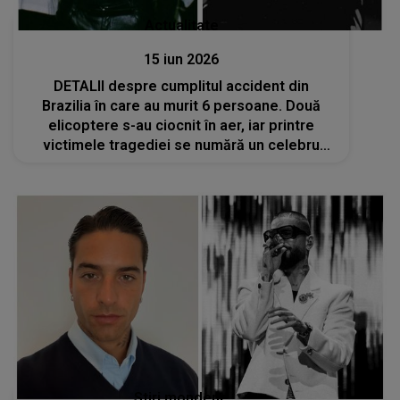
Actualitate
15 iun 2026
DETALII despre cumplitul accident din
Brazilia în care au murit 6 persoane. Două
elicoptere s-au ciocnit în aer, iar printre
victimele tragediei se numără un celebru
cântăreț și un YouTuber. Ancheta este în
desfășurare
Stiri mondene