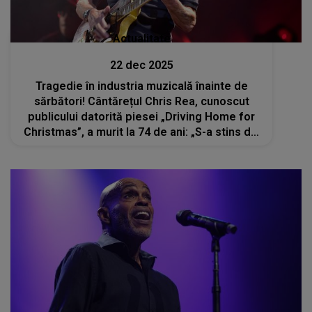
Actualitate
22 dec 2025
Tragedie în industria muzicală înainte de
sărbători! Cântărețul Chris Rea, cunoscut
publicului datorită piesei „Driving Home for
Christmas”, a murit la 74 de ani: „S-a stins din
viață liniștit, astăzi, într-un spital, după o
scurtă suferință”