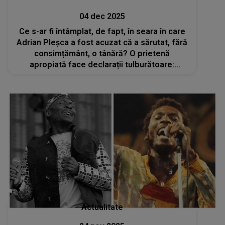
04 dec 2025
Ce s-ar fi întâmplat, de fapt, în seara în care
Adrian Pleșca a fost acuzat că a sărutat, fără
consimțământ, o tânără? O prietenă
apropiată face declarații tulburătoare:
„Maică-sa a făcut o postare care i-a făcut
foarte mult rău. Ulterior a șters-o”
Actualitate