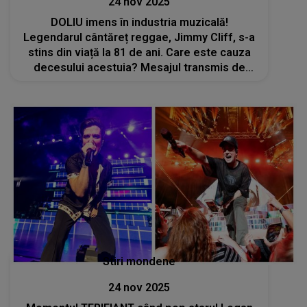
24 nov 2025
DOLIU imens în industria muzicală!
Legendarul cântăreț reggae, Jimmy Cliff, s-a
stins din viață la 81 de ani. Care este cauza
decesului acestuia? Mesajul transmis de
soția artistului: „Voi avea grijă să-ți
îndeplinesc ultimele dorințe”
Stiri mondene
24 nov 2025