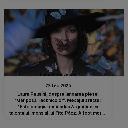
care stârnește îngrijorare. Rețelele sociale
AU EXPLODAT: " Sper că e bine!"
Lansări muzicale
22 feb 2026
Laura Pausini, despre lansarea piesei
"Mariposa Tecknicolor". Mesajul artistei:
"Este omagiul meu adus Argentinei și
talentului imens al lui Fito Páez. A fost mereu
unul dintre cântăreții mei preferați"