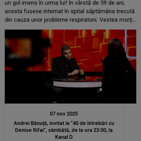
un gol imens în urma lui! În vârstă de 59 de ani,
acesta fusese internat în spital săptămâna trecută
din cauza unor probleme respiratorii. Vestea morții
sale i-a zguduit pe apropiați
Stiri mondene
07 nov 2025
Andrei Bănuță, invitat la “40 de întrebări cu
Denise Rifai”, sâmbătă, de la ora 23:00, la
Kanal D