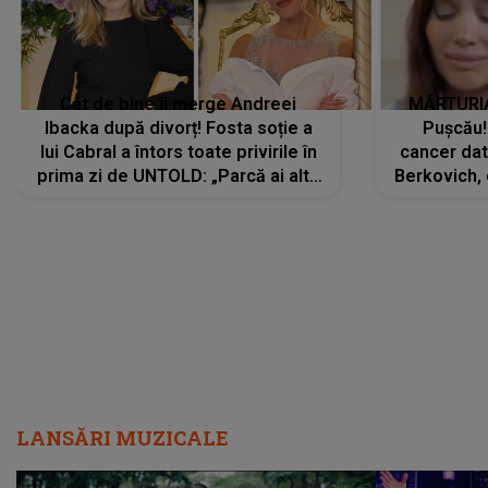
Cât de bine îi merge Andreei
MĂRTURIA
Ibacka după divorț! Fosta soție a
Pușcău!
lui Cabral a întors toate privirile în
cancer dato
prima zi de UNTOLD: „Parcă ai altă
Berkovich, 
strălucire, emani putere,
accident ru
încredere, siguranță...”
Dacă nu 
LANSĂRI MUZICALE