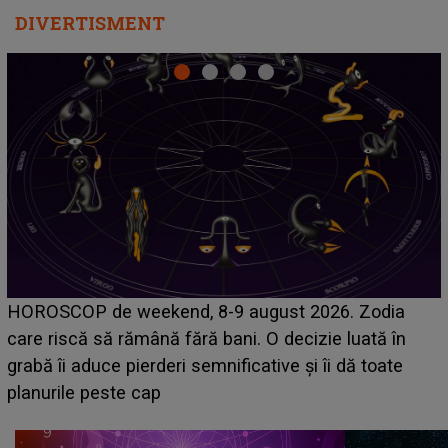
DIVERTISMENT
Emanuel a ținut ACEST DETALIU ASCUNS până
acum! În fața Alexandrei, concurentul din Casa Iubirii
face o MĂRTURISIRE NEAȘTEPTATĂ despre mama
sa: "I-am spus și ei în față, eu nu te iubesc pentru
că..."