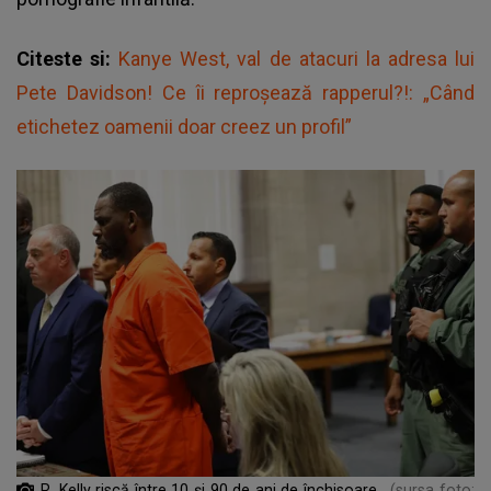
Citeste si:
Kanye West, val de atacuri la adresa lui
Pete Davidson! Ce îi reproșează rapperul?!: „Când
etichetez oamenii doar creez un profil”
R. Kelly riscă între 10 și 90 de ani de închisoare
(sursa foto: