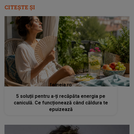
CITEȘTE ȘI
femeia.ro
5 soluții pentru a-ți recăpăta energia pe
caniculă. Ce funcționează când căldura te
epuizează