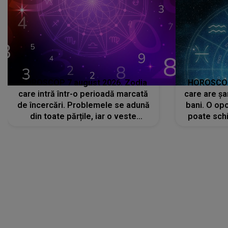
HOROSCOP 7 august 2026. Zodia
HOROSCOP 
care intră într-o perioadă marcată
care are șa
de încercări. Problemele se adună
bani. O opo
din toate părțile, iar o veste
poate schi
neașteptată îi dă planurile peste
la
cap