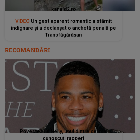
kanald2.ro
VIDEO
Un gest aparent romantic a stârnit
indignare și a declanșat o anchetă penală pe
Transfăgărășan
RECOMANDĂRI
Povestea lui Nelly, unul dintre cei mai
cunoscuți rapperi