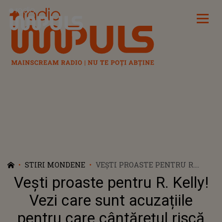
Radio Impuls
STIRI MONDENE
VEȘTI PROASTE PENTRU R.
KELLY! VEZI CARE SUNT
Vești proaste pentru R. Kelly!
ACUZAȚIILE PENTRU CARE
CÂNTĂREȚUL RISCĂ ÎNTRE 10 ȘI
Vezi care sunt acuzațiile
90 DE ANI DE ÎNCHISOARE
pentru care cântărețul riscă