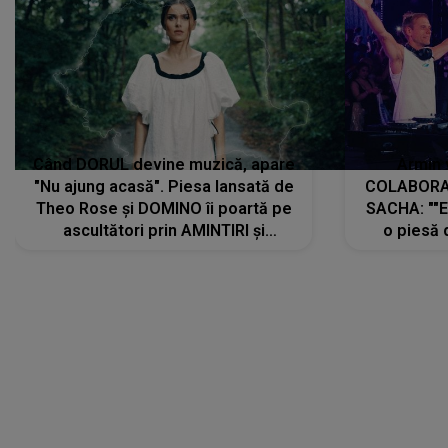
Când DORUL devine muzică, apare
Armin 
"Nu ajung acasă". Piesa lansată de
COLABORAR
Theo Rose și DOMINO îi poartă pe
SACHA: ""E
ascultători prin AMINTIRI și
o piesă 
REGĂSIRI, iar drumul emoțiilor
imediat pre
trece prin sufletul publicului:
cu mine șt
"Pentru toți cei care au plecat
păstrăm do
departe ca să le fie mai bine"