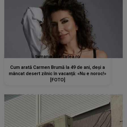
tvmania.libertatea.ro
Cum arată Carmen Brumă la 49 de ani, deși a
mâncat desert zilnic în vacanță: «Nu e noroc!»
[FOTO]