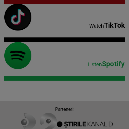
TikTok
Watch
Spotify
Listen
Parteneri: