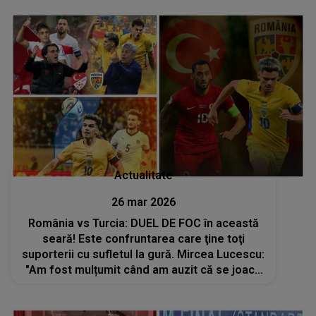
distrez şi să mă simt bine. Am venit să..."
Actualitate
26 mar 2026
România vs Turcia: DUEL DE FOC în această
seară! Este confruntarea care ţine toţi
suporterii cu sufletul la gură. Mircea Lucescu:
"Am fost mulțumit când am auzit că se joacă
la Beșiktaș pentru că..."