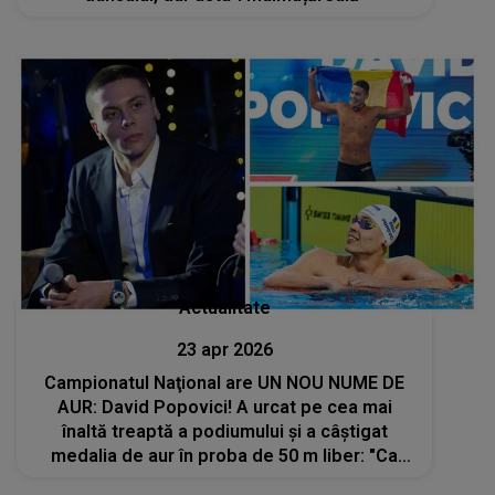
Actualitate
23 apr 2026
Campionatul Naţional are UN NOU NUME DE
AUR: David Popovici! A urcat pe cea mai
înaltă treaptă a podiumului şi a câştigat
medalia de aur în proba de 50 m liber: "Ca
întotdeauna mi-am propus doar să mă