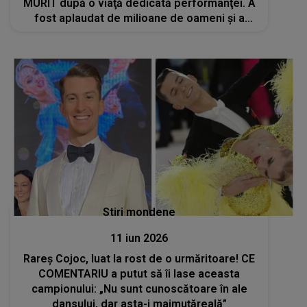
MURIT după o viaţă dedicată performanţei. A
fost aplaudat de milioane de oameni şi a
purtat cu mândrie numele ţării: "A fost un
profesionist respectat și un mentor..."
Stiri mondene
11 iun 2026
Rareș Cojoc, luat la rost de o urmăritoare! CE
COMENTARIU a putut să îi lase aceasta
campionului: „Nu sunt cunoscătoare în ale
dansului, dar asta-i maimuțăreală”