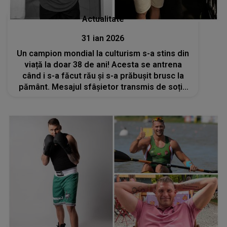
Actualitate
31 ian 2026
Un campion mondial la culturism s-a stins din
viață la doar 38 de ani! Acesta se antrena
când i s-a făcut rău și s-a prăbușit brusc la
pământ. Mesajul sfâșietor transmis de soția
lui: „Urma să devii cel mai bun tată”