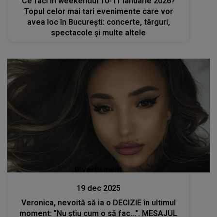
Ce faci în weekendul 10-11 ianuarie 2026?
Topul celor mai tari evenimente care vor
avea loc în București: concerte, târguri,
spectacole și multe altele
Divertisment
19 dec 2025
Veronica, nevoită să ia o DECIZIE în ultimul
moment: "Nu știu cum o să fac...". MESAJUL