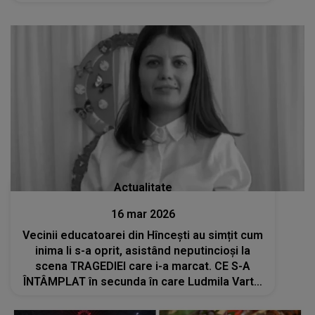
Actualitate
16 mar 2026
Vecinii educatoarei din Hîncești au simțit cum
inima li s-a oprit, asistând neputincioși la
scena TRAGEDIEI care i-a marcat. CE S-A
ÎNTÂMPLAT în secunda în care Ludmila Vartic
a căzut de la etaj: "Eram amândoi pe balcon.
Soțul a..."