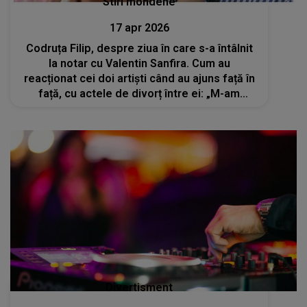
Stiri mondene
17 apr 2026
Codruța Filip, despre ziua în care s-a întâlnit
la notar cu Valentin Sanfira. Cum au
reacționat cei doi artiști când au ajuns față în
față, cu actele de divorț între ei: „M-am
abținut foarte mult să nu plâng”
Divertisment