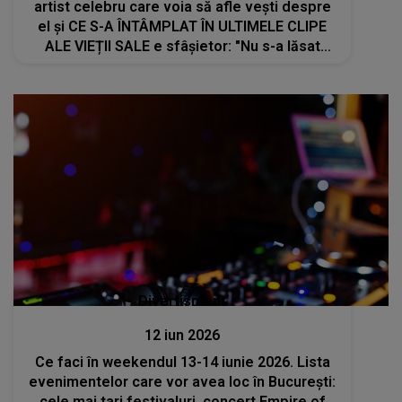
artist celebru care voia să afle vești despre
el și CE S-A ÎNTÂMPLAT ÎN ULTIMELE CLIPE
ALE VIEȚII SALE e sfâșietor: "Nu s-a lăsat
până când a..."
Divertisment
12 iun 2026
Ce faci în weekendul 13-14 iunie 2026. Lista
evenimentelor care vor avea loc în București:
cele mai tari festivaluri, concert Empire of