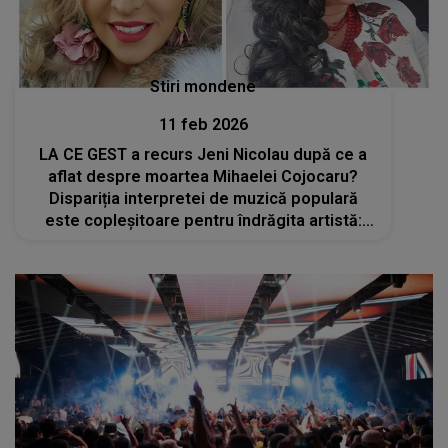
Stiri mondene
11 feb 2026
LA CE GEST a recurs Jeni Nicolau după ce a
aflat despre moartea Mihaelei Cojocaru?
Dispariția interpretei de muzică populară
este copleșitoare pentru îndrăgita artistă:
„Mă doare că n-am mai vorbit cu ea, că am
amânat, că am crezut că mai este timp”