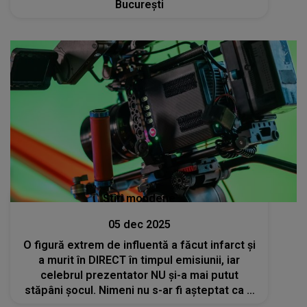
București
Stiri mondene
05 dec 2025
O figură extrem de influentă a făcut infarct și
a murit în DIRECT în timpul emisiunii, iar
celebrul prezentator NU și-a mai putut
stăpâni șocul. Nimeni nu s-ar fi așteptat ca o
astfel de personalitate să își găsească