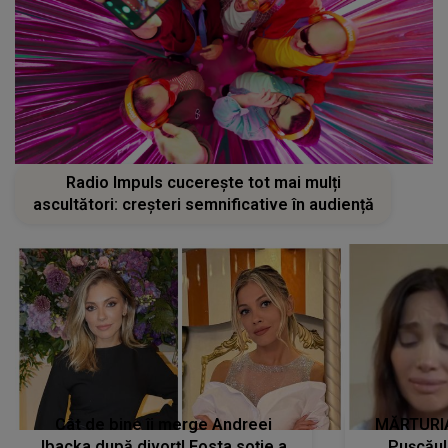
Radio Impuls cucerește tot mai mulți
ascultători: creșteri semnificative în audiență
Cât de bine îi merge Andreei
MĂRTURIA
Ibacka după divorț! Fosta soție a
Pușcău!