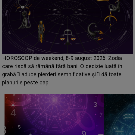
Emanuel a ținut ACEST DETALIU ASCUNS până
acum! În fața Alexandrei, concurentul din Casa Iubirii
face o MĂRTURISIRE NEAȘTEPTATĂ despre mama
sa: "I-am spus și ei în față, eu nu te iubesc pentru
că..."