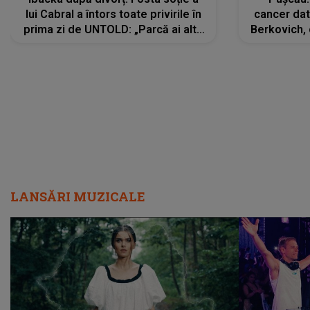
lui Cabral a întors toate privirile în
cancer dato
prima zi de UNTOLD: „Parcă ai altă
Berkovich, 
strălucire, emani putere,
accident ru
încredere, siguranță...”
Dacă nu 
LANSĂRI MUZICALE