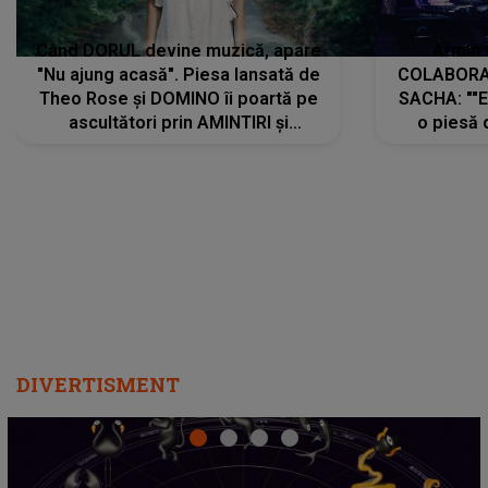
Când DORUL devine muzică, apare
Armin 
"Nu ajung acasă". Piesa lansată de
COLABORAR
Theo Rose și DOMINO îi poartă pe
SACHA: ""E
ascultători prin AMINTIRI și
o piesă 
REGĂSIRI, iar drumul emoțiilor
imediat pre
trece prin sufletul publicului:
cu mine șt
"Pentru toți cei care au plecat
păstrăm do
departe ca să le fie mai bine"
DIVERTISMENT