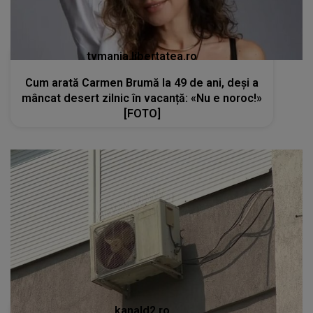
tvmania.libertatea.ro
Cum arată Carmen Brumă la 49 de ani, deși a
mâncat desert zilnic în vacanță: «Nu e noroc!»
[FOTO]
kanald2.ro