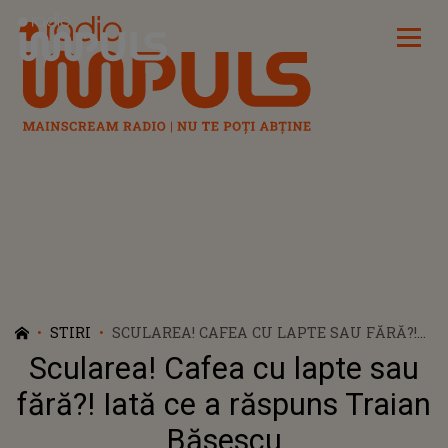
Radio Impuls
STIRI
SCULAREA! CAFEA CU LAPTE SAU FĂRĂ?!
IATĂ CE A RĂSPUNS TRAIAN BĂSESCU
Scularea! Cafea cu lapte sau
fără?! Iată ce a răspuns Traian
Băsescu