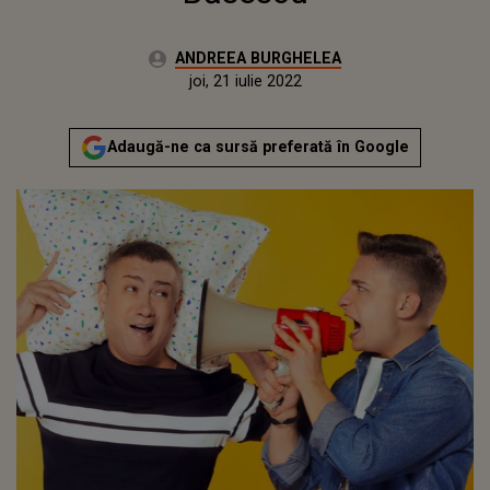
Autor:
ANDREEA BURGHELEA
Publicat:
joi, 25 martie 2021
Actualizat:
joi, 21 iulie 2022
Adaugă-ne ca sursă preferată în Google