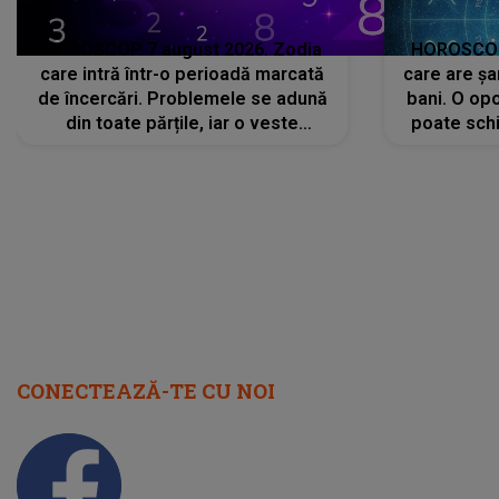
HOROSCOP 7 august 2026. Zodia
HOROSCOP 
care intră într-o perioadă marcată
care are șa
de încercări. Problemele se adună
bani. O opo
din toate părțile, iar o veste
poate schi
neașteptată îi dă planurile peste
la
cap
CONECTEAZĂ-TE CU NOI