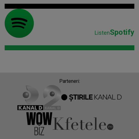
Spotify
Listen
Parteneri: