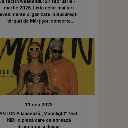
Ce faci în weekendul 27 februarie - 1
martie 2026. Lista celor mai tari
evenimente organizate în București:
târguri de Mărțișor, concerte
electrizante, spectacole și ateliere
inedite
Lansări muzicale
11 sep 2023
ANTONIA lansează „Moonlight” feat.
KiDi, o piesă care celebrează
dragostea și dansul