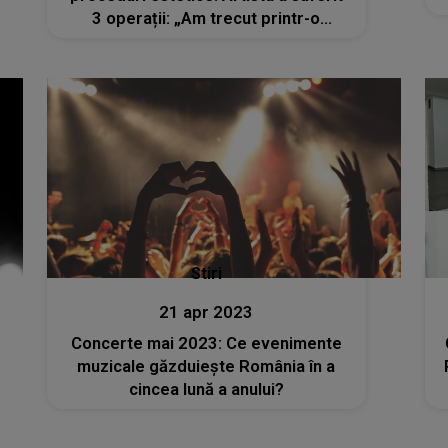
3 operații: „Am trecut printr-o
experiență traumatică și periculoasă
care sincer ar fi putut să aibă un final
tragic…”
Stiri
21 apr 2023
Concerte mai 2023: Ce evenimente
muzicale găzduiește România în a
cincea lună a anului?