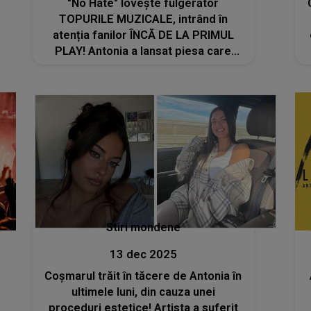
"No Hate" lovește fulgerător
TOPURILE MUZICALE, intrând în
atenția fanilor ÎNCĂ DE LA PRIMUL
PLAY! Antonia a lansat piesa care
transmite un MESAJ PUTERNIC:
"Sper să vă placă!"
Stiri mondene
13 dec 2025
Coșmarul trăit în tăcere de Antonia în
ultimele luni, din cauza unei
proceduri estetice! Artista a suferit