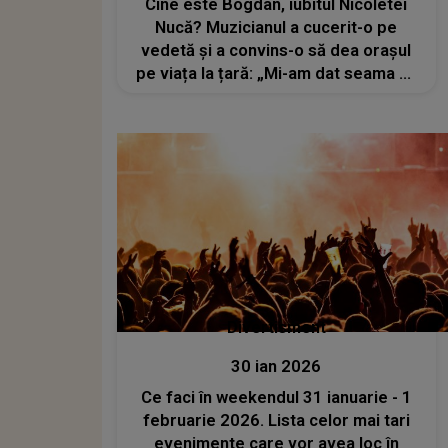
Cine este Bogdan, iubitul Nicoletei
Nucă? Muzicianul a cucerit-o pe
vedetă și a convins-o să dea orașul
pe viața la țară: „Mi-am dat seama că
există clar o compatibilitate și a fost
un mers super natural al lucrurilor”
Divertisment
30 ian 2026
Ce faci în weekendul 31 ianuarie - 1
februarie 2026. Lista celor mai tari
evenimente care vor avea loc în