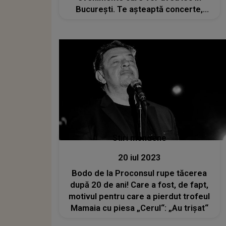
București. Te așteaptă concerte,
spectacole, ateliere, tururi ghidate și
multe altele
Stiri mondene
20 iul 2023
Bodo de la Proconsul rupe tăcerea
după 20 de ani! Care a fost, de fapt,
motivul pentru care a pierdut trofeul
Mamaia cu piesa „Cerul“: „Au trișat“