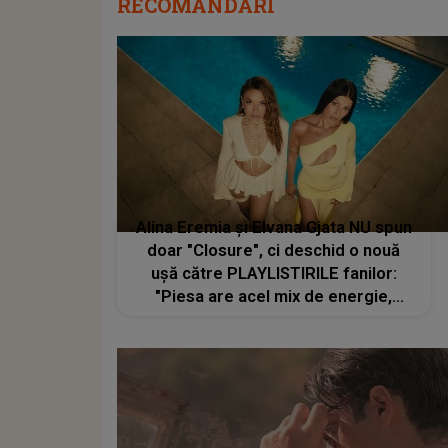
RECOMANDĂRI
Alina Eremia și Elvana Gjata NU spun
doar "Closure", ci deschid o nouă
ușă către PLAYLISTIRILE fanilor:
"Piesa are acel mix de energie,
feminitate atitudine și influențe
balcanice care o fac să-ți rămână în
minte din prima."