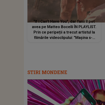
"If I Can’t Have You", dar fanii îl pot
avea pe Matteo Bocelli ÎN PLAYLIST.
Prin ce peripeții a trecut artistul la
filmările videoclipului: "Mașina s-a
stricat de câteva ori, dar a meritat.
Sper să vă placă"
STIRI MONDENE