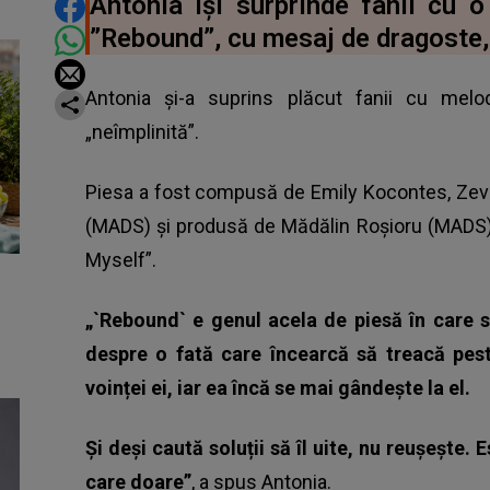
DISTRIBUIE ARTICOLUL
Antonia își surprinde fanii cu
”Rebound”, cu mesaj de dragoste, 
Antonia și-a suprins plăcut fanii cu mel
„neîmplinită”.
Piesa a fost compusă de Emily Kocontes, Zev 
(MADS) și produsă de Mădălin Roșioru (MADS) cu
Myself”.
„`Rebound` e genul acela de piesă în care 
despre o fată care încearcă să treacă pest
voinței ei, iar ea încă se mai gândește la el.
Și deși caută soluții să îl uite, nu reușește
care doare”
, a spus Antonia.