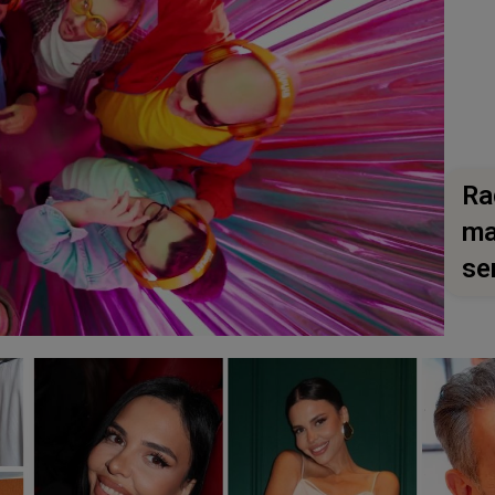
Ra
ma
se