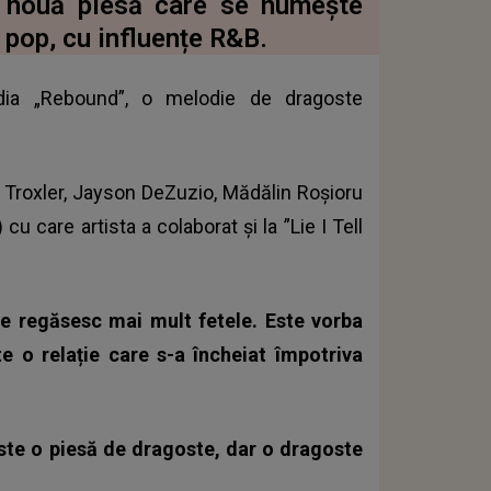
 o nouă piesă care se numește
pop, cu influențe R&B.
odia „Rebound”, o melodie de dragoste
Troxler, Jayson DeZuzio, Mădălin Roșioru
 care artista a colaborat și la ”Lie I Tell
se regăsesc mai mult fetele. Este vorba
e o relație care s-a încheiat împotriva
. Este o piesă de dragoste, dar o dragoste