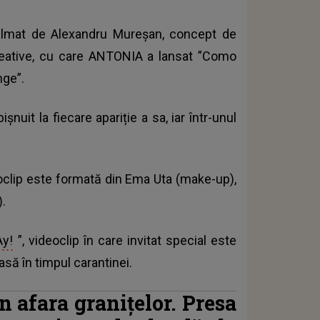
filmat de Alexandru Mureșan, concept de
reative, cu care ANTONIA a lansat ”Como
nge”.
uit la fiecare apariție a sa, iar într-unul
oclip este formată din Ema Uta (make-up),
).
y!
”, videoclip în care invitat special este
casă în timpul carantinei.
n afara granițelor. Presa