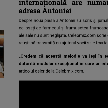
internațională are numa
adresa Antoniei
Despre noua piesă a Antoniei au scris și jurnali
eclipsați de farmecul și frumusețea frumoasei
ale sale nu sunt neglijate. Celebmix.com scrie
reușit să transmită cu ajutorul vocii sale foart
„Credem că această melodie va ieși în evi
datorită modului excepțional în care ar int
articolul celor de la Celebmix.com.