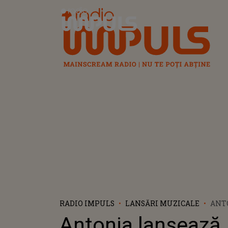
Radio Impuls
RADIO IMPULS
LANSĂRI MUZICALE
ANTO
PIES
Antonia lansează
INF