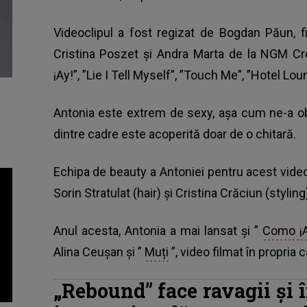
Videoclipul a fost regizat de Bogdan Păun, 
Cristina Poszet și Andra Marta de la NGM C
¡Ay!”, ”Lie I Tell Myself”, ”Touch Me”, ”Hotel Lou
Antonia este extrem de sexy, așa cum ne-a obișn
dintre cadre este acoperită doar de o chitară.
Echipa de beauty a Antoniei pentru acest vide
Sorin Stratulat (hair) și Cristina Crăciun (styling
Anul acesta, Antonia a mai lansat și ”
Como ¡A
Alina Ceușan și ”
Muți
”, video filmat în propria 
„Rebound” face ravagii și î