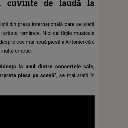
i cuvinte de laudă la
știi din presa internațională care se arată
 artiste românce. Nici calitățile muzicale
 despre cea mai nouă piesă a Antoniei că a
e multă emoție.
dență la unul dintre concertele sale,
erpreta piesa pe scenă”
, se mai arată în