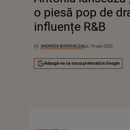
o piesă pop de dr
influențe R&B
Publicat:
Autor:
luni, 5 octombrie 2020
Actualizat:
ANDREEA BURGHELEA
joi, 14 iulie 2022
Adaugă-ne ca sursă preferată în Google