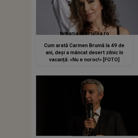
tvmania.libertatea.ro
Cum arată Carmen Brumă la 49 de
ani, deși a mâncat desert zilnic în
vacanță: «Nu e noroc!» [FOTO]
kanald2.ro