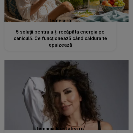
femeia.ro
5 soluții pentru a-ți recăpăta energia pe
caniculă. Ce funcționează când căldura te
epuizează
tvmania.libertatea.ro