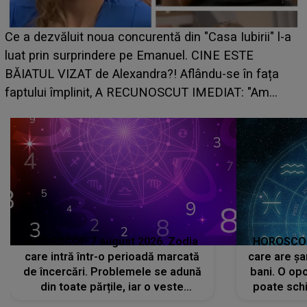
HOROSCOP de weekend, 8-9 augus
n "Casa Iubirii" l-a
care riscă să rămână fără bani. O d
l. CINE ESTE
grabă îi aduce pierderi semnificativ
lându-se în fața
planurile peste cap
T IMEDIAT: "Am
HOROSCOP 7 august 2026. Zodia
HOROSCOP 
care intră într-o perioadă marcată
care are șa
de încercări. Problemele se adună
bani. O opo
din toate părțile, iar o veste
poate schi
neașteptată îi dă planurile peste
la