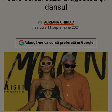
dansul
Autor:
ADRIANA CHIRIAC
Publicat:
luni, 11 septembrie 2023
Actualizat:
miercuri, 11 septembrie 2024
Adaugă-ne ca sursă preferată în Google