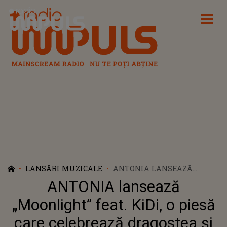
Radio Impuls
LANSĂRI MUZICALE
ANTONIA LANSEAZĂ
„MOONLIGHT” FEAT. KIDI, O
ANTONIA lansează
PIESĂ CARE CELEBREAZĂ
DRAGOSTEA ȘI DANSUL
„Moonlight” feat. KiDi, o piesă
care celebrează dragostea și