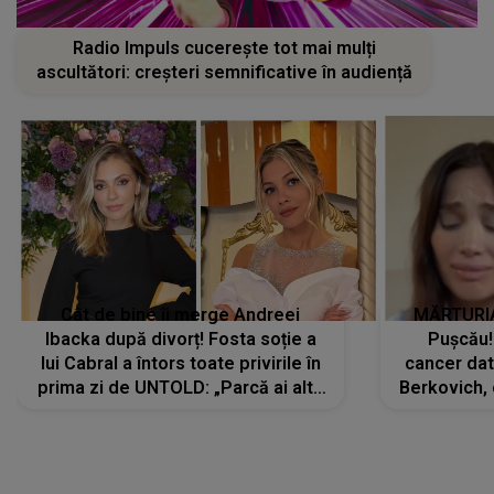
Radio Impuls cucerește tot mai mulți
ascultători: creșteri semnificative în audiență
Cât de bine îi merge Andreei
MĂRTURIA
Ibacka după divorț! Fosta soție a
Pușcău!
lui Cabral a întors toate privirile în
cancer dato
prima zi de UNTOLD: „Parcă ai altă
Berkovich, 
strălucire, emani putere,
accident ru
încredere, siguranță...”
Dacă nu 