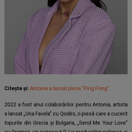
Citește și:
Antonia a lansat piesa "Ping Pong"
2022 a fost anul colaborărilor pentru Antonia, artista
a lansat „Una Favela” cu Qodës, o piesă care a cucerit
topurile din Grecia și Bulgaria, „Send Me Your Love”
cu Gromee, un cunoscut DJ și producător polonez, și