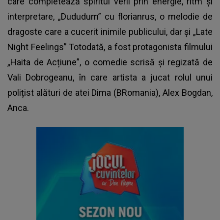
care completează spiritul verii prin energie, ritm și
interpretare, „Dududum” cu florianrus, o melodie de
dragoste care a cucerit inimile publicului, dar și „Late
Night Feelings” Totodată, a fost protagonista filmului
„Haita de Acțiune”, o comedie scrisă și regizată de
Vali Dobrogeanu, în care artista a jucat rolul unui
polițist alături de atei Dima (BRomania), Alex Bogdan,
Anca.