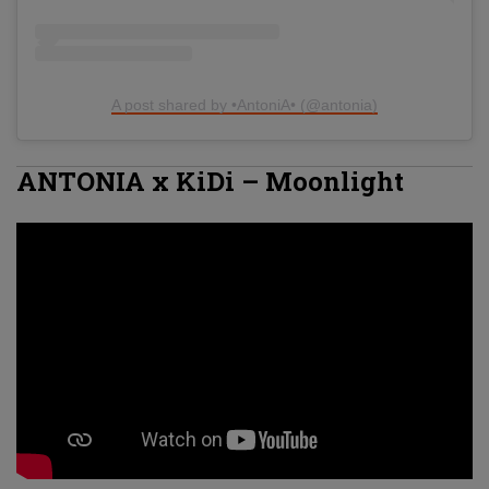
A post shared by •AntoniA• (@antonia)
ANTONIA x KiDi – Moonlight