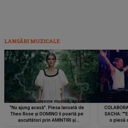
LANSĂRI MUZICALE
Când DORUL devine muzică, apare
Armin 
"Nu ajung acasă". Piesa lansată de
COLABORAR
Theo Rose și DOMINO îi poartă pe
SACHA: ""E
ascultători prin AMINTIRI și
o piesă 
REGĂSIRI, iar drumul emoțiilor
imediat pre