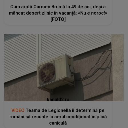
Cum arată Carmen Brumă la 49 de ani, deși a
mâncat desert zilnic în vacanță: «Nu e noroc!»
[FOTO]
kanald2.ro
VIDEO
Teama de Legionella îi determină pe
români să renunțe la aerul condiționat în plină
caniculă