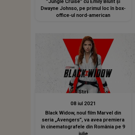
”Jungle Cruise” cu Emily Blunt şi
Dwayne Johnso, pe primul loc în box-
office-ul nord-american
Stiri
08 iul 2021
Black Widow, noul film Marvel din
seria „Avengers”, va avea premiera
în cinematografele din România pe 9
iulie