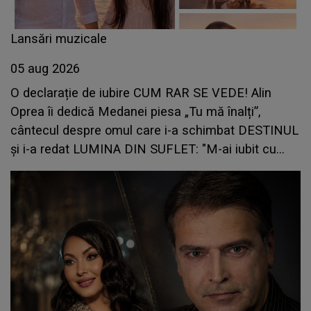
Lansări muzicale
05 aug 2026
O declarație de iubire CUM RAR SE VEDE! Alin
Oprea îi dedică Medanei piesa „Tu mă înalți”,
cântecul despre omul care i-a schimbat DESTINUL
și i-a redat LUMINA DIN SUFLET: "M-ai iubit cu
bunătate și răbdare, până când omul din mine și-a
regăsit pacea"