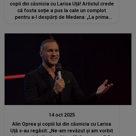
copii din căsnicia cu Larisa Uță! Artistul crede
că fosta soție a pus la cale un complot
pentru a-l despărți de Medana: „La prima
vedere, părea un gest frumos. Dar ceva nu
se potrivea”
Stiri mondene
14 oct 2025
Alin Oprea și copiii lui din căsnicia cu Larisa
Uță s-au regăsit: „Ne-am revăzut și am vorbit