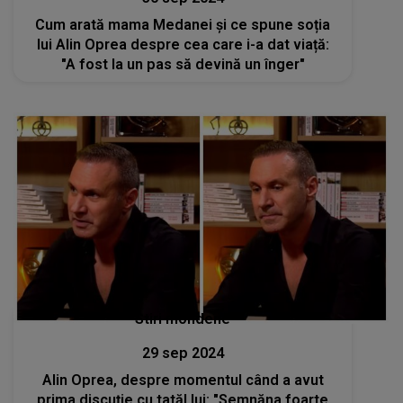
Cum arată mama Medanei și ce spune soția
lui Alin Oprea despre cea care i-a dat viață:
"A fost la un pas să devină un înger"
Stiri mondene
29 sep 2024
Alin Oprea, despre momentul când a avut
prima discuție cu tatăl lui: "Semnăna foarte