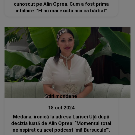
cunoscut pe Alin Oprea. Cum a fost prima
întâlnire: ”El nu mai exista nici ca bărbat”
Stiri mondene
18 oct 2024
Medana, ironică la adresa Larisei Uță după
decizia luată de Alin Oprea: “Momentul total
neinspirat cu acel podcast ‘mă Bursucule’”.