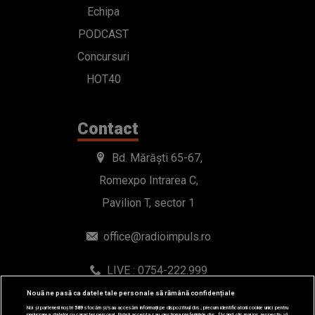
Echipa
PODCAST
Concursuri
HOT40
Contact
Bd. Mărăști 65-67,
Romexpo Intrarea C,
Pavilion T, sector 1
office@radioimpuls.ro
LIVE : 0754-222.999
WhatsApp: 0754-222.999
Nouă ne pasă ca datele tale personale să rămână confidențiale
Noi și partenerii noștri
589
stocăm și/sau accesăm informații pe dispozitivul dvs., precum identificatorii cookie unici pentru
prelucrarea datelor cu caracter personal. Puteți accepta sau gestiona preferințele dvs. făcând clic mai jos, respectiv vă