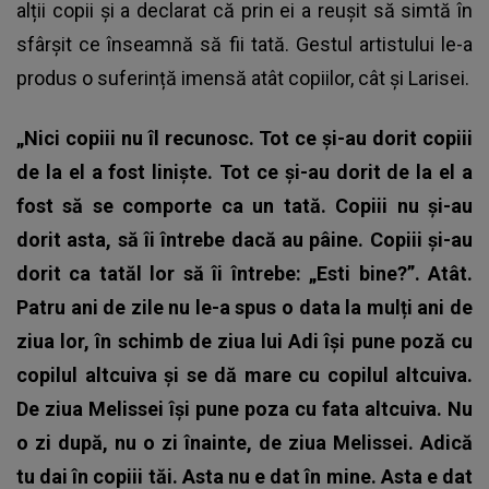
alții copii și a declarat că prin ei a reușit să simtă în
sfârșit ce înseamnă să fii tată. Gestul artistului le-a
produs o suferință imensă atât copiilor, cât și Larisei.
„Nici copiii nu îl recunosc. Tot ce și-au dorit copiii
de la el a fost liniște. Tot ce și-au dorit de la el a
fost să se comporte ca un tată. Copiii nu și-au
dorit asta, să îi întrebe dacă au pâine. Copiii și-au
dorit ca tatăl lor să îi întrebe: „Esti bine?”. Atât.
Patru ani de zile nu le-a spus o data la mulți ani de
ziua lor, în schimb de ziua lui Adi își pune poză cu
copilul altcuiva și se dă mare cu copilul altcuiva.
De ziua Melissei își pune poza cu fata altcuiva. Nu
o zi după, nu o zi înainte, de ziua Melissei. Adică
tu dai în copiii tăi. Asta nu e dat în mine. Asta e dat