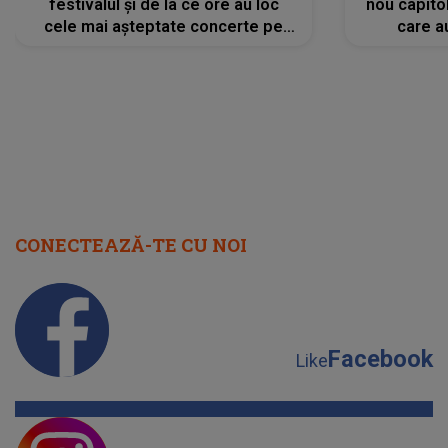
festivalul și de la ce ore au loc
nou capitol
cele mai așteptate concerte pe
care a
scena principală?
perioadă 
CONECTEAZĂ-TE CU NOI
Facebook
Like