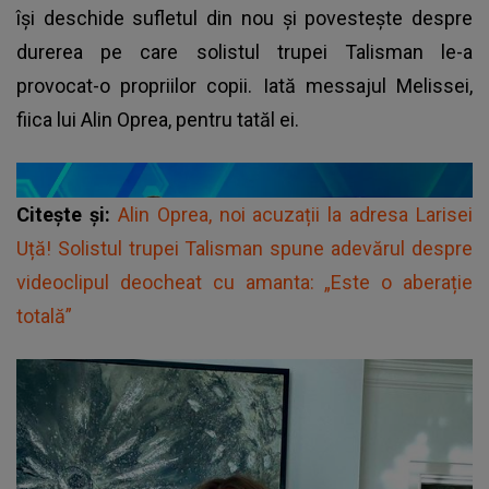
își deschide sufletul din nou și povestește despre
durerea pe care solistul trupei Talisman le-a
provocat-o propriilor copii. Iată messajul Melissei,
fiica lui Alin Oprea, pentru tatăl ei.
Citește și:
Alin Oprea, noi acuzații la adresa Larisei
Uță! Solistul trupei Talisman spune adevărul despre
videoclipul deocheat cu amanta: „Este o aberație
totală”