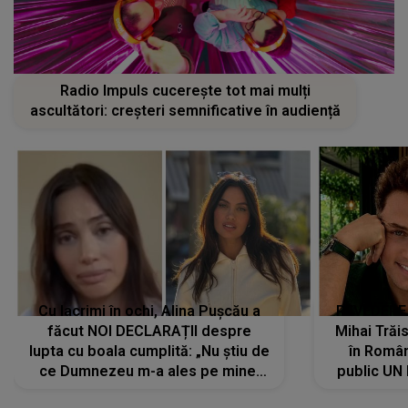
Radio Impuls cucerește tot mai mulți
ascultători: creșteri semnificative în audiență
Cu lacrimi în ochi, Alina Pușcău a
REVEDERE
făcut NOI DECLARAȚII despre
Mihai Trăis
lupta cu boala cumplită: „Nu știu de
în Români
ce Dumnezeu m-a ales pe mine.
public UN
Am cancer la sân, am intrat în
"Nu știu ce