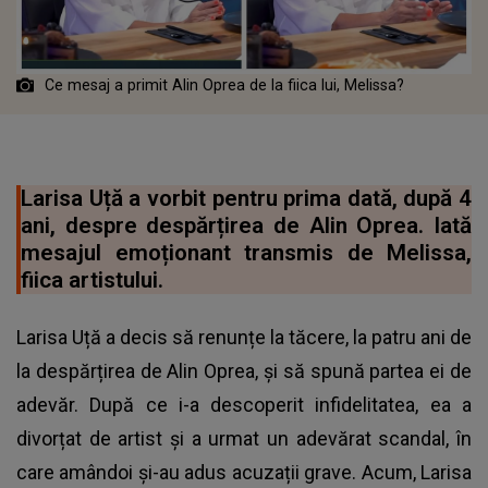
Ce mesaj a primit Alin Oprea de la fiica lui, Melissa?
Larisa Uță a vorbit pentru prima dată, după 4
ani, despre despărțirea de Alin Oprea. Iată
mesajul emoționant transmis de Melissa,
fiica artistului.
Larisa Uță a decis să renunțe la tăcere, la patru ani de
la despărțirea de Alin Oprea, și să spună partea ei de
adevăr. După ce i-a descoperit infidelitatea, ea a
divorțat de artist și a urmat un adevărat scandal, în
care amândoi și-au adus acuzații grave. Acum, Larisa