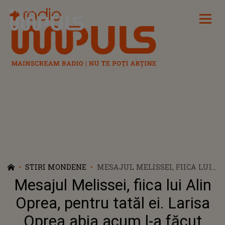
Radio Impuls
STIRI MONDENE
MESAJUL MELISSEI, FIICA LUI
ALIN OPREA, PENTRU TATĂL EI.
Mesajul Melissei, fiica lui Alin
LARISA OPREA ABIA ACUM L-A
FĂCUT PUBLIC PRINTRE
Oprea, pentru tatăl ei. Larisa
LACRIMI: "DACĂ O DATA ÎN
Oprea abia acum l-a făcut
VIAȚA TA SPUNEAI