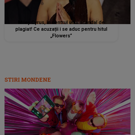
Miley Cyrus, în centrul unui scandal de
plagiat! Ce acuzații i se aduc pentru hitul
„Flowers”
STIRI MONDENE