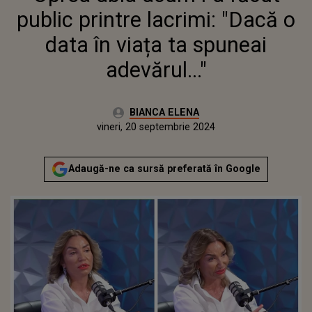
ADEVĂRUL..."
public printre lacrimi: "Dacă o
data în viața ta spuneai
adevărul..."
Autor:
BIANCA ELENA
Publicat:
vineri, 20 septembrie 2024
Actualizat:
vineri, 20 septembrie 2024
Adaugă-ne ca sursă preferată în Google