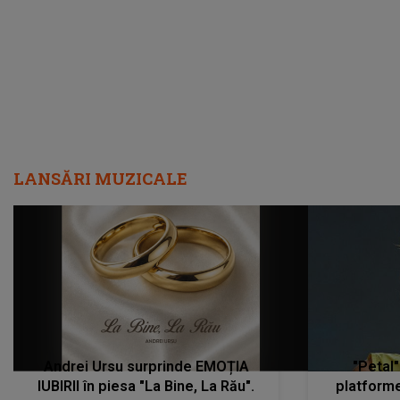
metastază...”
LANSĂRI MUZICALE
Andrei Ursu surprinde EMOȚIA
"Petal"
IUBIRII în piesa "La Bine, La Rău".
platforme