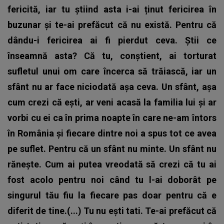
fericită, iar tu știind asta i-ai ținut fericirea în
buzunar și te-ai prefăcut că nu există. Pentru că
dându-i fericirea ai fi pierdut ceva. Știi ce
înseamnă asta? Că tu, conștient, ai torturat
sufletul unui om care încerca să trăiască, iar un
sfânt nu ar face niciodată așa ceva. Un sfânt, așa
cum crezi că ești, ar veni acasă la familia lui și ar
vorbi cu ei ca în prima noapte în care ne-am întors
în România și fiecare dintre noi a spus tot ce avea
pe suflet. Pentru că un sfânt nu minte. Un sfânt nu
rănește. Cum ai putea vreodată să crezi că tu ai
fost acolo pentru noi când tu l-ai doborât pe
singurul tău fiu la fiecare pas doar pentru că e
diferit de tine.(...) Tu nu ești tati. Te-ai prefăcut că