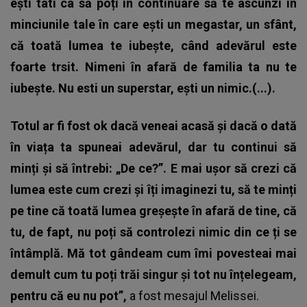
ești tati ca să poți în continuare să te ascunzi în
minciunile tale în care ești un megastar, un sfânt,
că toată lumea te iubește, când adevărul este
foarte trsit. Nimeni în afară de familia ta nu te
iubește. Nu esti un superstar, ești un nimic.(...).
Totul ar fi fost ok dacă veneai acasă și dacă o dată
în viața ta spuneai adevărul, dar tu continui să
minți și să întrebi: „De ce?”. E mai ușor să crezi că
lumea este cum crezi și îți imaginezi tu, să te minți
pe tine că toată lumea greșește în afară de tine, că
tu, de fapt, nu poți să controlezi nimic din ce ți se
întâmplă. Mă tot gândeam cum îmi povesteai mai
demult cum tu poți trăi singur și tot nu înțelegeam,
pentru că eu nu pot”,
a fost mesajul Melissei.