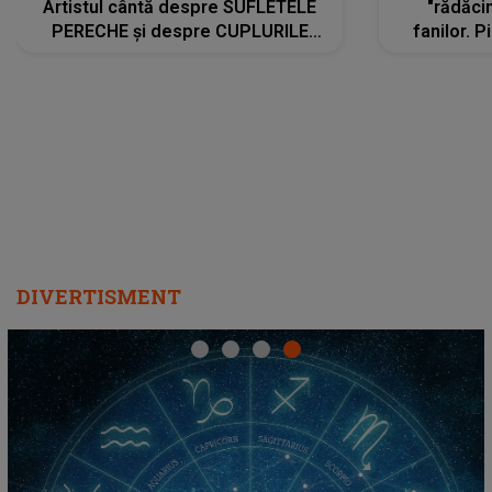
Artistul cântă despre SUFLETELE
"rădăci
PERECHE și despre CUPLURILE
fanilor. 
care aleg să meargă împreună pe
Arian
același drum, INDIFERENT DE CE LE
ascultă
REZERVĂ VIAȚA
DIVERTISMENT