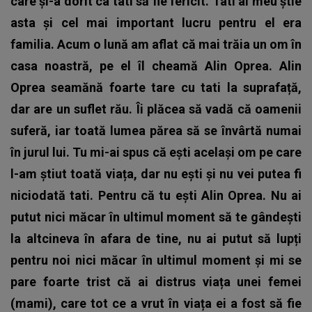
care și-a dorit ca tati să fie fericit. Tati al meu știe
asta și cel mai important lucru pentru el era
familia. Acum o lună am aflat că mai trăia un om în
casa noastră, pe el îl cheamă Alin Oprea. Alin
Oprea seamănă foarte tare cu tati la suprafață,
dar are un suflet rău. Îi plăcea să vadă că oamenii
suferă, iar toată lumea părea să se învârtă numai
în jurul lui. Tu mi-ai spus că ești același om pe care
l-am știut toată viața, dar nu ești și nu vei putea fi
niciodată tati. Pentru că tu ești Alin Oprea. Nu ai
putut nici măcar în ultimul moment să te gândești
la altcineva în afara de tine, nu ai putut să lupți
pentru noi nici măcar în ultimul moment și mi se
pare foarte trist că ai distrus viața unei femei
(mami), care tot ce a vrut în viața ei a fost să fie