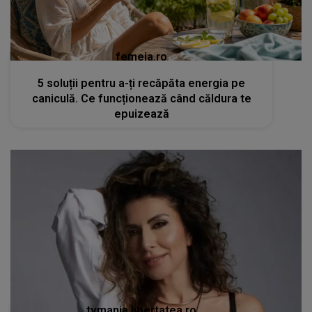
femeia.ro
5 soluții pentru a-ți recăpăta energia pe
caniculă. Ce funcționează când căldura te
epuizează
tvmania.libertatea.ro