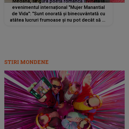
Medana, singura poetă româncă invitată la
evenimentul internațional "Mujer Manantial
de Vida": "Sunt onorată și binecuvântată cu
atâtea lucruri frumoase și nu pot decât să fiu
recunoscătoare divinității pentru tot ce
trăiesc"
STIRI MONDENE