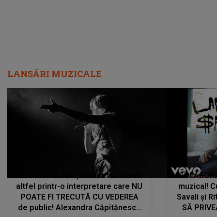
LANSĂRI MUZICALE
De această dată, "Dilaila" se simte
COLABORAR
altfel printr-o interpretare care NU
muzical! C
POATE FI TRECUTĂ CU VEDEREA
Savali și Ri
de public! Alexandra Căpitănescu
SĂ PRIV