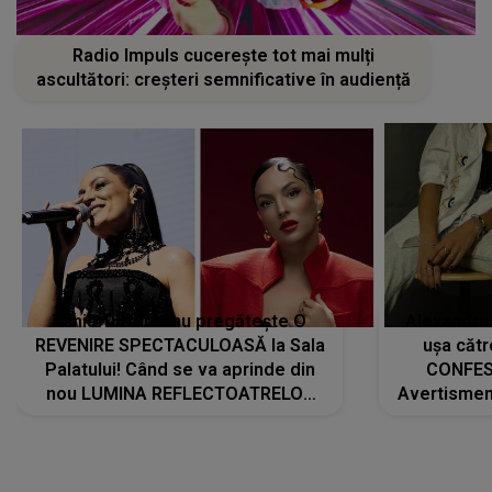
Radio Impuls cucerește tot mai mulți
ascultători: creșteri semnificative în audiență
Tania Turtureanu pregătește O
Alexandra
REVENIRE SPECTACULOASĂ la Sala
ușa cătr
Palatului! Când se va aprinde din
CONFES
nou LUMINA REFLECTOATRELOR
Avertismentu
pentru artistă: " Vor fi multe
rămas ÎNT
cântece noi, în premieră. Cântece
au format-
care abia acum învață să respire"
"Am f