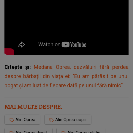
Citește și:
Medana Oprea, dezvăluiri fără perdea
despre bărbații din viața ei: "Eu am părăsit pe unul
bogat și am luat de fiecare dată pe unul fără nimic"
MAI MULTE DESPRE:
Alin Oprea
Alin Oprea copiii
Alin Oprea divort
Alin Oprea relatie