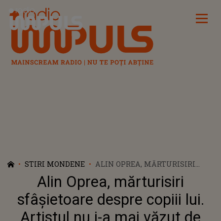
Radio Impuls
STIRI MONDENE
ALIN OPREA, MĂRTURISIRI
SFÂȘIETOARE DESPRE COPIII
Alin Oprea, mărturisiri
LUI. ARTISTUL NU I-A MAI
VĂZUT DE PATRU ANI: „SUNT AI
sfâșietoare despre copiii lui.
MEI ȘI ÎI IUBESC LA FEL DE
Artistul nu i-a mai văzut de
MULT CA ÎNAINTE”