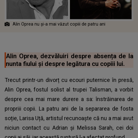
Alin Oprea nu și-a mai văzut copiii de patru ani
Alin Oprea, dezvăluiri despre absența de la
nunta fiului și despre legătura cu copiii lui.
Trecut printr-un divorț cu ecouri puternice în presă,
Alin Oprea, fostul solist al trupei Talisman, a vorbit
despre cea mai mare durere a sa: înstrăinarea de
propriii copii. La patru ani de la separarea de fosta
soție, Larisa Uță, artistul recunoaște că nu a mai avut
niciun contact cu Adrian și Melissa Sarah, cei doi
copii ai săi, iar această ruptură l-a afectat profund.