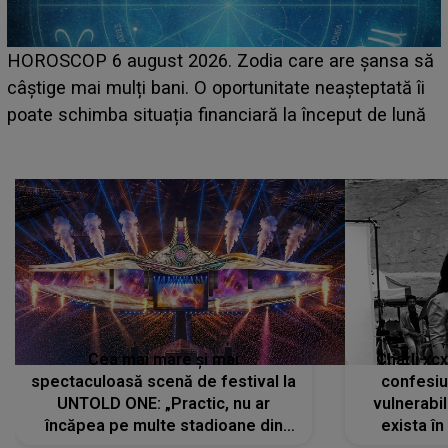
LINE-UP UNTOLD O
gust 2026. Zodia care are șansa să
care deschid fest
ți bani. O oportunitate neașteptată îi
așteptate concer
ituația financiară la început de lună
Cea mai mare și mai
Charli xc
spectaculoasă scenă de festival la
confesiu
UNTOLD ONE: „Practic, nu ar
vulnerabil
încăpea pe multe stadioane din
exista în
lume”. Evenimentul începe joi, 6