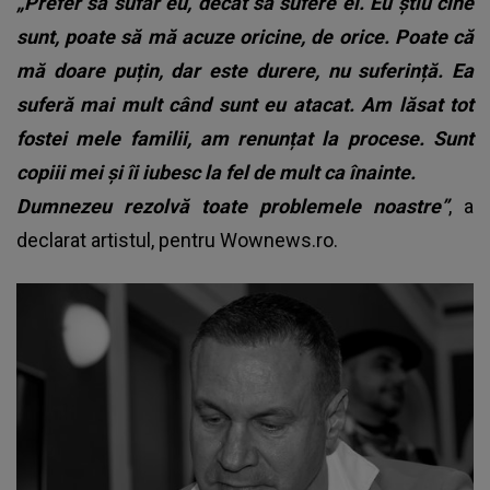
„Prefer să sufăr eu, decât să sufere ei. Eu știu cine
sunt, poate să mă acuze oricine, de orice. Poate că
mă doare puțin, dar este durere, nu suferință. Ea
suferă mai mult când sunt eu atacat. Am lăsat tot
fostei mele familii, am renunțat la procese. Sunt
copiii mei și îi iubesc la fel de mult ca înainte.
Dumnezeu rezolvă toate problemele noastre”
, a
declarat artistul, pentru Wownews.ro.