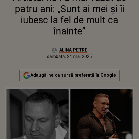
patru ani: „Sunt ai mei și îi
iubesc la fel de mult ca
înainte”
Autor:
ALINA PETRE
Publicat:
sâmbătă, 24 mai 2025
Actualizat:
sâmbătă, 24 mai 2025
Adaugă-ne ca sursă preferată în Google