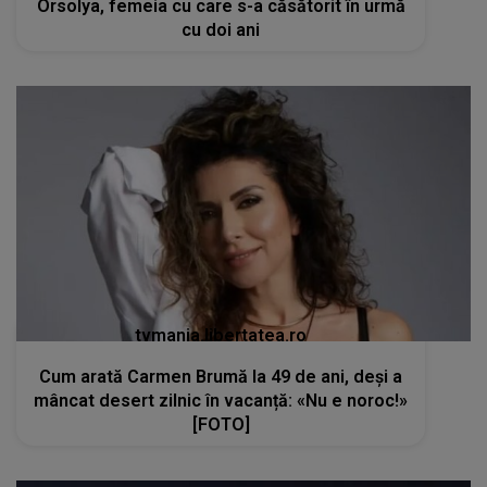
Orsolya, femeia cu care s-a căsătorit în urmă
cu doi ani
tvmania.libertatea.ro
Cum arată Carmen Brumă la 49 de ani, deși a
mâncat desert zilnic în vacanță: «Nu e noroc!»
[FOTO]