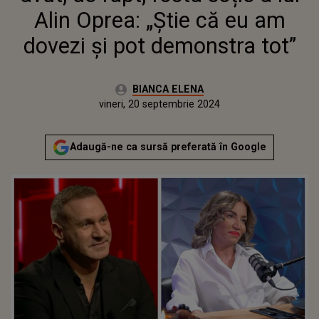
Alin Oprea: „Știe că eu am
dovezi și pot demonstra tot”
Autor:
BIANCA ELENA
Publicat:
vineri, 20 septembrie 2024
Actualizat:
vineri, 20 septembrie 2024
Adaugă-ne ca sursă preferată în Google