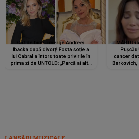
Cât de bine îi merge Andreei
MĂRTURIA
Ibacka după divorț! Fosta soție a
Pușcău!
lui Cabral a întors toate privirile în
cancer dato
prima zi de UNTOLD: „Parcă ai altă
Berkovich, 
strălucire, emani putere,
accident ru
încredere, siguranță...”
Dacă nu 
LANSĂRI MUZICALE