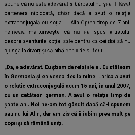
spune că nu este adevărat și bărbatul nu și-ar fi lăsat
partenera niciodată, chiar dacă a avut o relație
extraconjugală cu soția lui Alin Oprea timp de 7 ani.
Femeaia mărturisește că nu i-a spus artistului
despre aventurile soției sale pentru ca cei doi să nu
ajungă la divorț și să aibă copiii de suferit.
„Da, e adevărat. Eu știam de relațiile ei. Eu stăteam
în Germania și ea venea des la mine. Larisa a avut
o relație extraconjugală acum 15 ani, în anul 2007,
cu un cetățean german. A avut o relație timp de
șapte ani. Noi ne-am tot gândit dacă să-i spunem
sau nu lui Alin, dar am zis că îi iubim prea mult pe
copii și să rămână uniți.