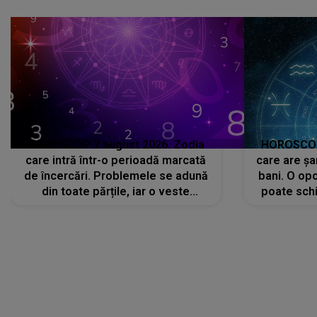
HOROSCOP 7 august 2026. Zodia
HOROSCOP 
care intră într-o perioadă marcată
care are șa
de încercări. Problemele se adună
bani. O opo
din toate părțile, iar o veste
poate schi
neașteptată îi dă planurile peste
la
cap