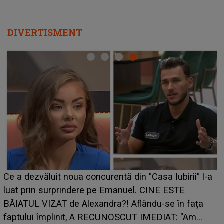
DIVERTISMENT
HOROSCOP de weekend, 8-9 august 2026. Zodia
a
care riscă să rămână fără bani. O decizie luată în
grabă îi aduce pierderi semnificative și îi dă toate
planurile peste cap