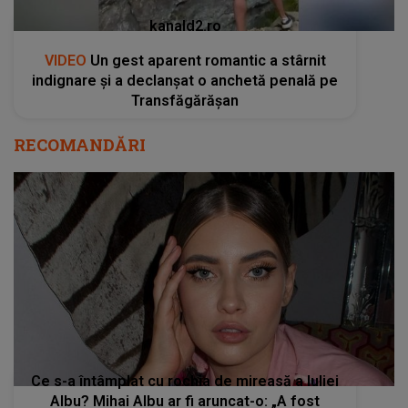
kanald2.ro
VIDEO
Un gest aparent romantic a stârnit
indignare și a declanșat o anchetă penală pe
Transfăgărășan
RECOMANDĂRI
Ce s-a întâmplat cu rochia de mireasă a Iuliei
Albu? Mihai Albu ar fi aruncat-o: „A fost