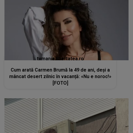
tvmania.libertatea.ro
Cum arată Carmen Brumă la 49 de ani, deși a
mâncat desert zilnic în vacanță: «Nu e noroc!»
[FOTO]