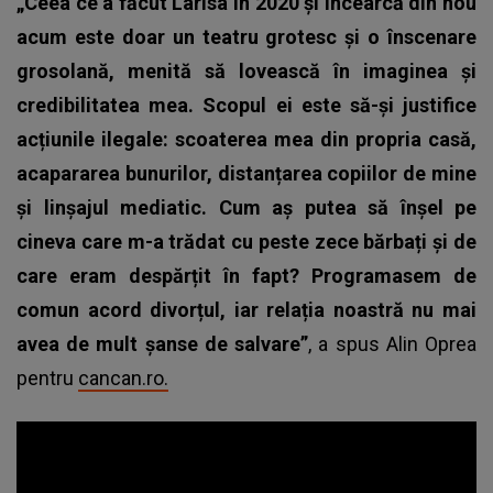
„Ceea ce a făcut Larisa în 2020 și încearcă din nou
acum este doar un teatru grotesc și o înscenare
grosolană, menită să lovească în imaginea și
credibilitatea mea. Scopul ei este să-și justifice
acțiunile ilegale: scoaterea mea din propria casă,
acapararea bunurilor, distanțarea copiilor de mine
și linșajul mediatic.
Cum aș putea să înșel pe
cineva care m-a trădat cu peste zece bărbați și de
care eram despărțit în fapt? Programasem de
comun acord divorțul, iar relația noastră nu mai
avea de mult șanse de salvare”
, a spus Alin Oprea
pentru
cancan.ro.