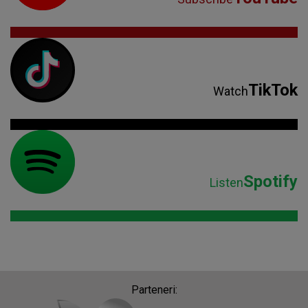
TikTok
Watch
Spotify
Listen
Parteneri: