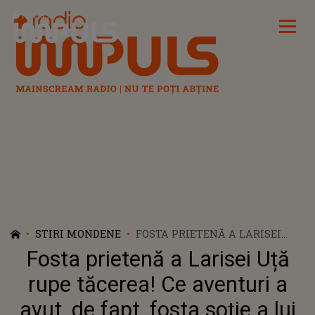
Radio Impuls
STIRI MONDENE
FOSTA PRIETENĂ A LARISEI
UȚĂ RUPE TĂCEREA! CE
Fosta prietenă a Larisei Uță
AVENTURI A AVUT, DE FAPT,
FOSTA SOȚIE A LUI ALIN OPREA:
rupe tăcerea! Ce aventuri a
„ȘTIE CĂ EU AM DOVEZI ȘI POT
avut, de fapt, fosta soție a lui
DEMONSTRA TOT”