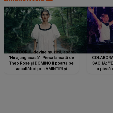
Când DORUL devine muzică, apare
Armin 
"Nu ajung acasă". Piesa lansată de
COLABORAR
Theo Rose și DOMINO îi poartă pe
SACHA: ""E
ascultători prin AMINTIRI și
o piesă 
REGĂSIRI, iar drumul emoțiilor
imediat pre
trece prin sufletul publicului:
cu mine șt
"Pentru toți cei care au plecat
păstrăm do
departe ca să le fie mai bine"