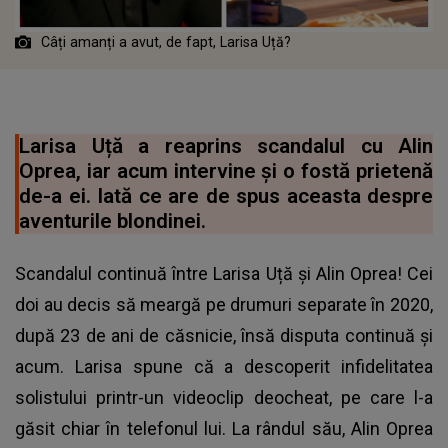
Câți amanți a avut, de fapt, Larisa Uță?
Larisa Uță a reaprins scandalul cu Alin
Oprea, iar acum intervine și o fostă prietenă
de-a ei. Iată ce are de spus aceasta despre
aventurile blondinei.
Scandalul continuă între Larisa Uță și Alin Oprea! Cei
doi au decis să meargă pe drumuri separate în 2020,
după 23 de ani de căsnicie, însă disputa continuă și
acum. Larisa spune că a descoperit infidelitatea
solistului printr-un videoclip deocheat, pe care l-a
găsit chiar în telefonul lui. La rândul său, Alin Oprea