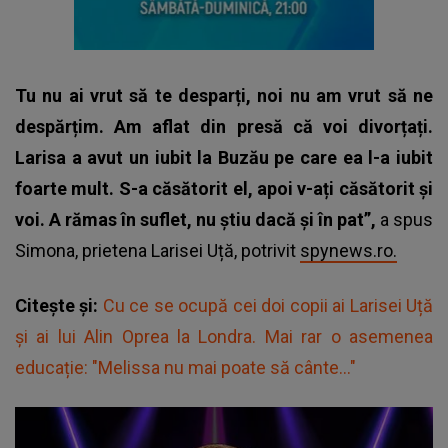
Tu nu ai vrut să te desparți, noi nu am vrut să ne
despărțim. Am aflat din presă că voi divorțați.
Larisa a avut un iubit la Buzău pe care ea l-a iubit
foarte mult. S-a căsătorit el, apoi v-ați căsătorit și
voi. A rămas în suflet, nu știu dacă și în pat”,
a spus
Simona, prietena Larisei Uță, potrivit
spynews.ro.
Citește și:
Cu ce se ocupă cei doi copii ai Larisei Uță
și ai lui Alin Oprea la Londra. Mai rar o asemenea
educație: "Melissa nu mai poate să cânte..."