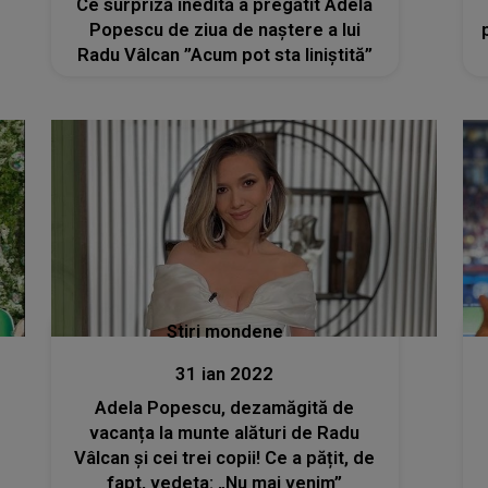
Ce surpriză inedită a pregătit Adela
Popescu de ziua de naștere a lui
Radu Vâlcan ”Acum pot sta liniștită”
Stiri mondene
31 ian 2022
Adela Popescu, dezamăgită de
vacanța la munte alături de Radu
Vâlcan și cei trei copii! Ce a pățit, de
fapt, vedeta: „Nu mai venim”