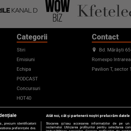
Categorii
Contact
Stiri
Bd. Mărăști 65
Emisiuni
Romexpo Intrarea
Echipa
Pavilion T, sector 
PODCAST
Concursuri
HOT40
dențiale
Atât noi, cât și partenerii noștri prelucrăm datele 
, precum identificatorii
Stocarea și/sau accesarea informațiilor de pe un 
reclamelor. Utilizarea profilurilor pentru selectarea con
estiona preferințele dvs.