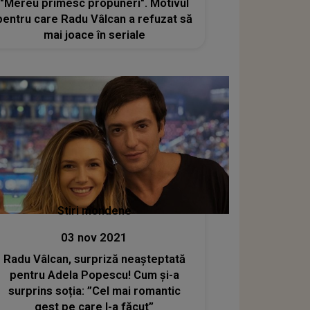
"Mereu primesc propuneri". Motivul
pentru care Radu Vâlcan a refuzat să
mai joace în seriale
Stiri mondene
03 nov 2021
Radu Vâlcan, surpriză neașteptată
pentru Adela Popescu! Cum și-a
surprins soția: ”Cel mai romantic
gest pe care l-a făcut”