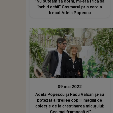
”Nu puteam să dorm, mi-era frică să
închid ochii” Coşmarul prin care a
trecut Adela Popescu
Stiri mondene
09 mai 2022
Adela Popescu și Radu Vâlcan și-au
botezat al treilea copil! Imagini de
colecție de la creștinarea micuțului:
„Cea mai frumoasă zi”