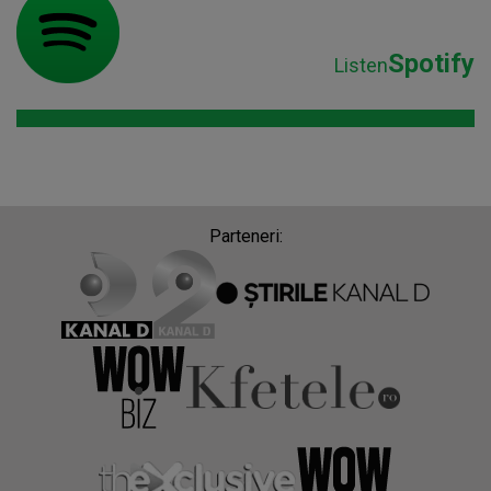
Spotify
Listen
Parteneri: