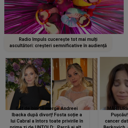
Radio Impuls cucerește tot mai mulți
ascultători: creșteri semnificative în audiență
Cât de bine îi merge Andreei
MĂRTURIA
Ibacka după divorț! Fosta soție a
Pușcău!
lui Cabral a întors toate privirile în
cancer dato
prima zi de UNTOLD: „Parcă ai altă
Berkovich, 