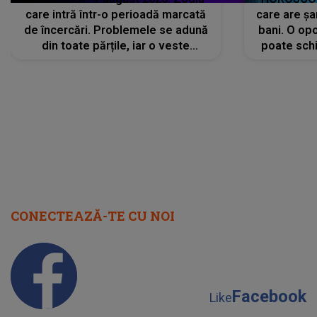
care intră într-o perioadă marcată
care are șa
de încercări. Problemele se adună
bani. O opo
din toate părțile, iar o veste
poate schi
neașteptată îi dă planurile peste
la
cap
CONECTEAZĂ-TE CU NOI
Facebook
Like