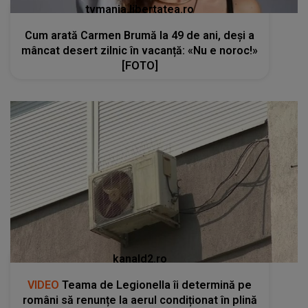
tvmania.libertatea.ro
Cum arată Carmen Brumă la 49 de ani, deși a
mâncat desert zilnic în vacanță: «Nu e noroc!»
[FOTO]
kanald2.ro
VIDEO
Teama de Legionella îi determină pe
români să renunțe la aerul condiționat în plină