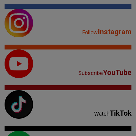
Instagram
Follow
YouTube
Subscribe
TikTok
Watch