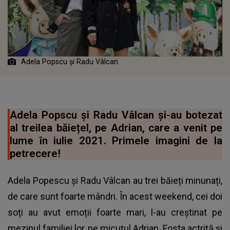
Adela Popscu și Radu Vâlcan
Adela Popscu și Radu Vâlcan și-au botezat
al treilea băiețel, pe Adrian, care a venit pe
lume în iulie 2021. Primele imagini de la
petrecere!
Adela Popescu și Radu Vâlcan au trei băieți minunați,
de care sunt foarte mândri. În acest weekend, cei doi
soți au avut emoții foarte mari, l-au creștinat pe
mezinul familiei lor, pe micuțul Adrian. Fosta actriță și