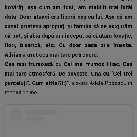
hotărâți așa cum am fost, am stabilit mai întâi
data. Doar atunci era liberă nașica lui. Așa că am
sunat prietenii apropiați și familia să ne asigurăm
că pot, și abia după am început să căutăm locație,
flori, biserică, etc. Cu doar zece zile înainte.
Adrian a avut cea mai tare petrecere.
Cea mai frumoasă zi. Cel mai frumos liliac. Cea
mai tare atmosferă. De poveste. Una cu “Cei trei
purceluți”. Cum altfel?!:)"
, a scris
Adela Popescu
în
mediul online.