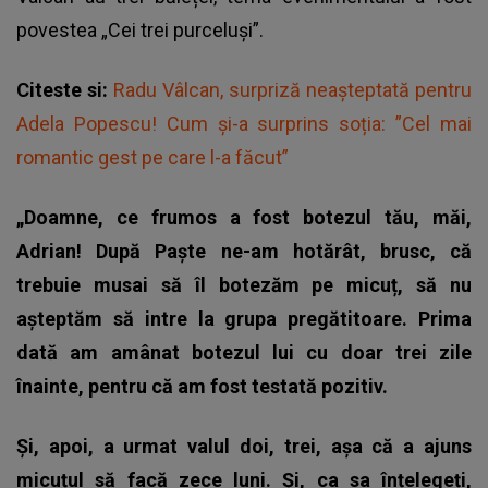
povestea „Cei trei purceluși”.
Citeste si:
Radu Vâlcan, surpriză neașteptată pentru
Adela Popescu! Cum și-a surprins soția: ”Cel mai
romantic gest pe care l-a făcut”
„Doamne, ce frumos a fost botezul tău, măi,
Adrian! După Paște ne-am hotărât, brusc, că
trebuie musai să îl botezăm pe micuț, să nu
așteptăm să intre la grupa pregătitoare. Prima
dată am amânat botezul lui cu doar trei zile
înainte, pentru că am fost testată pozitiv.
Și, apoi, a urmat valul doi, trei, așa că a ajuns
micuțul să facă zece luni. Și, ca sa înțelegeți,