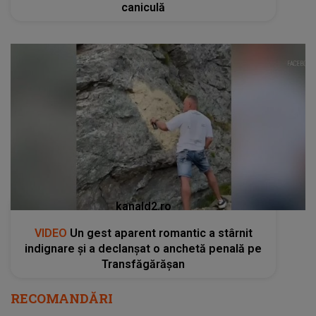
caniculă
kanald2.ro
VIDEO
Un gest aparent romantic a stârnit
indignare și a declanșat o anchetă penală pe
Transfăgărășan
RECOMANDĂRI