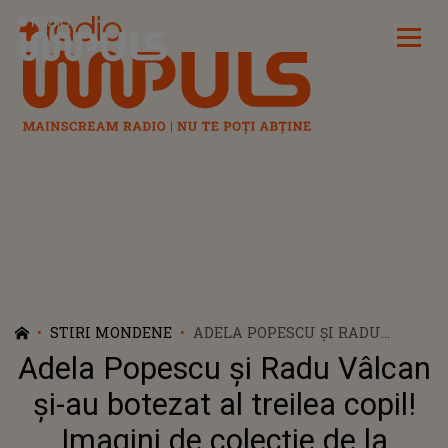
Radio Impuls
STIRI MONDENE
ADELA POPESCU ȘI RADU
VÂLCAN ȘI-AU BOTEZAT AL
Adela Popescu și Radu Vâlcan
TREILEA COPIL! IMAGINI DE
COLECȚIE DE LA CREȘTINAREA
și-au botezat al treilea copil!
MICUȚULUI: „CEA MAI
Imagini de colecție de la
FRUMOASĂ ZI”