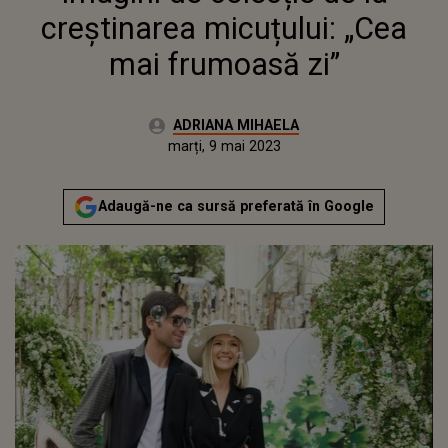
creștinarea micuțului: „Cea
mai frumoasă zi”
Autor:
ADRIANA MIHAELA
Publicat:
luni, 9 mai 2022
Actualizat:
marți, 9 mai 2023
Adaugă-ne ca sursă preferată în Google