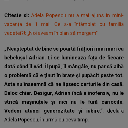
Citeste si:
Adela Popescu nu a mai ajuns în mini-
vacanța de 1 mai. Ce s-a întâmplat cu familia
vedetei?!: „Noi aveam în plan să mergem”
„
Neașteptat de bine se poartă frățiorii mai mari cu
bebelușul Adrian. Li se luminează fața de fiecare
dată când îl văd. Îl pupă, îl mângâie, nu par să aibă
o problemă că e ținut în brațe și pupăcit peste tot.
Asta nu înseamnă că ne lipsesc certurile din casă.
Deloc chiar. Desigur, Adrian încă e inofensiv, nu le
strică mașinuțele și nici nu le fură cariocile.
Vedem atunci generozitate și iubire.”
, declara
Adela Popescu, în urmă cu ceva timp.