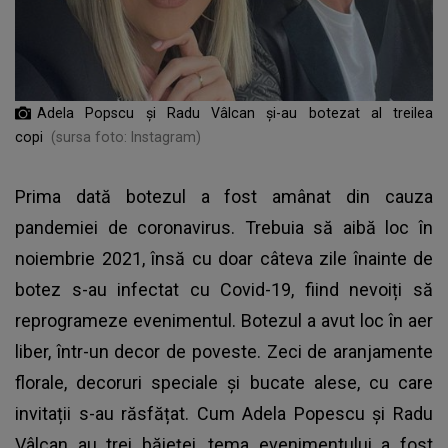
Adela Popscu și Radu Vâlcan și-au botezat al treilea
copi
(sursa foto: Instagram)
Prima dată botezul a fost amânat din cauza
pandemiei de coronavirus. Trebuia să aibă loc în
noiembrie 2021, însă cu doar câteva zile înainte de
botez s-au infectat cu Covid-19, fiind nevoiți să
reprogrameze evenimentul. Botezul a avut loc în aer
liber, într-un decor de poveste. Zeci de aranjamente
florale, decoruri speciale și bucate alese, cu care
invitații s-au răsfățat. Cum
Adela Popescu și Radu
Vâlcan au trei băieței
, tema evenimentului a fost