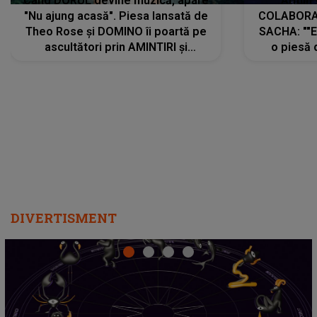
Când DORUL devine muzică, apare
Armin 
"Nu ajung acasă". Piesa lansată de
COLABORAR
Theo Rose și DOMINO îi poartă pe
SACHA: ""E
ascultători prin AMINTIRI și
o piesă 
REGĂSIRI, iar drumul emoțiilor
imediat pre
trece prin sufletul publicului:
cu mine șt
"Pentru toți cei care au plecat
păstrăm do
departe ca să le fie mai bine"
DIVERTISMENT