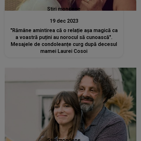
Stiri mondene
19 dec 2023
"Rămâne amintirea că o relație așa magică ca
a voastră puțini au norocul să cunoască".
Mesajele de condoleanțe curg după decesul
mamei Laurei Cosoi
Stiri mondene