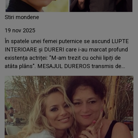
Stiri mondene
19 nov 2025
În spatele unei femei puternice se ascund LUPTE
INTERIOARE și DURERI care i-au marcat profund
existența actriței: "M-am trezit cu ochii lipiți de
atâta plâns". MESAJUL DUREROS transmis de
Dana Rogoz. CE se întâmplă în viața ei: "Doare
teribil să ne..."