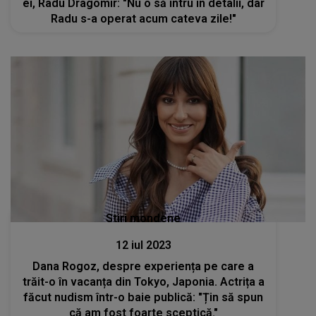
ei, Radu Dragomir: "Nu o să intru în detalii, dar
Radu s-a operat acum cateva zile!"
Stiri mondene
12 iul 2023
Dana Rogoz, despre experiența pe care a
trăit-o în vacanța din Tokyo, Japonia. Actrița a
făcut nudism într-o baie publică: "Țin să spun
că am fost foarte sceptică."