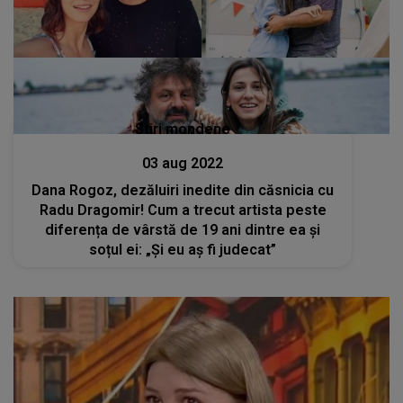
Stiri mondene
03 aug 2022
Dana Rogoz, dezăluiri inedite din căsnicia cu
Radu Dragomir! Cum a trecut artista peste
diferența de vârstă de 19 ani dintre ea și
soțul ei: „Și eu aș fi judecat”