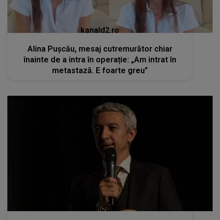
kanald2.ro
Alina Pușcău, mesaj cutremurător chiar
înainte de a intra în operație: „Am intrat în
metastază. E foarte greu”
kanald2.ro