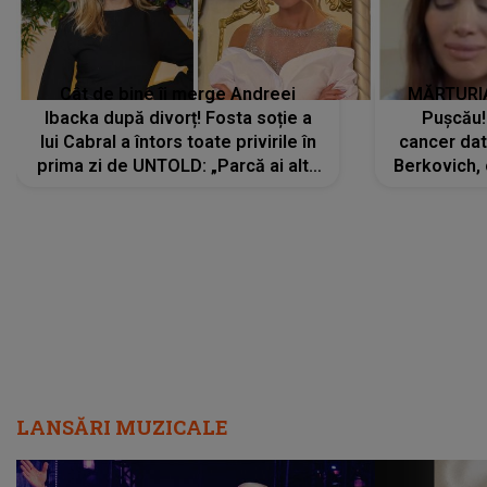
Cât de bine îi merge Andreei
MĂRTURIA
Ibacka după divorț! Fosta soție a
Pușcău!
lui Cabral a întors toate privirile în
cancer dato
prima zi de UNTOLD: „Parcă ai altă
Berkovich, 
strălucire, emani putere,
accident ru
încredere, siguranță...”
Dacă nu 
LANSĂRI MUZICALE