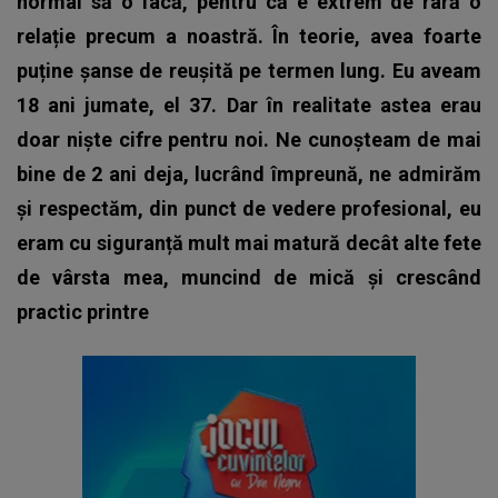
normal să o facă, pentru că e extrem de rară o
relație precum a noastră. În teorie, avea foarte
puține șanse de reușită pe termen lung. Eu aveam
18 ani jumate, el 37. Dar în realitate astea erau
doar niște cifre pentru noi. Ne cunoșteam de mai
bine de 2 ani deja, lucrând împreună, ne admirăm
și respectăm, din punct de vedere profesional, eu
eram cu siguranță mult mai matură decât alte fete
de vârsta mea, muncind de mică și crescând
practic printre