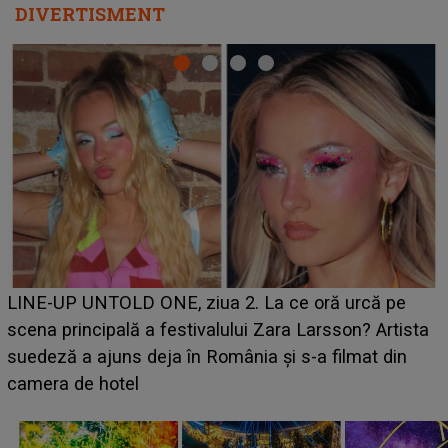
DIVERTISMENT
Ce a dezvăluit noua concurentă din "Casa Iubirii" l-a
luat prin surprindere pe Emanuel. CINE ESTE
BĂIATUL VIZAT de Alexandra?! Aflându-se în fața
faptului împlinit, A RECUNOSCUT IMEDIAT: "Am
avut..."