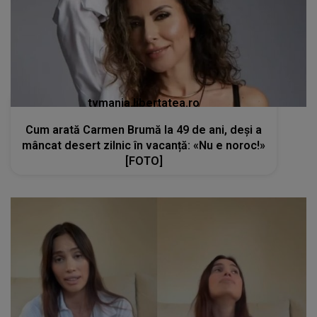
tvmania.libertatea.ro
Cum arată Carmen Brumă la 49 de ani, deși a
mâncat desert zilnic în vacanță: «Nu e noroc!»
[FOTO]