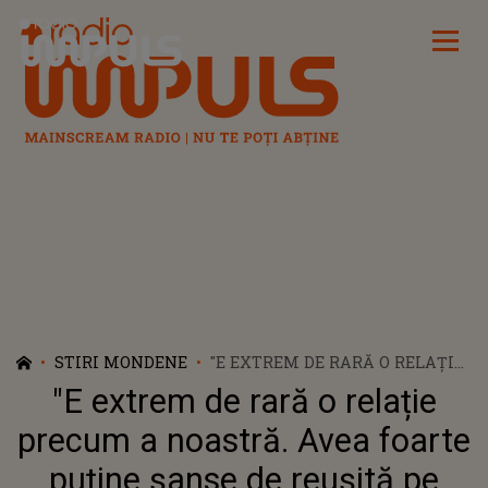
Radio Impuls
STIRI MONDENE
"E EXTREM DE RARĂ O RELAȚIE
PRECUM A NOASTRĂ. AVEA
"E extrem de rară o relație
FOARTE PUȚINE ȘANSE DE
REUȘITĂ PE TERMEN LUNG".
precum a noastră. Avea foarte
DANA ROGOZ ȘI RADU
puține șanse de reușită pe
DRAGOMIR NU S-AU LĂSAT