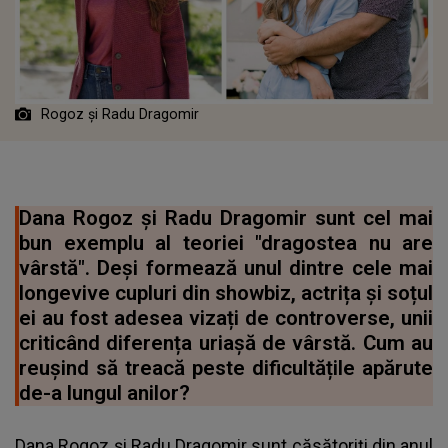
Rogoz și Radu Dragomir
Dana Rogoz și Radu Dragomir sunt cel mai
bun exemplu al teoriei "dragostea nu are
vârstă". Deși formează unul dintre cele mai
longevive cupluri din showbiz, actrița și soțul
ei au fost adesea vizați de controverse, unii
criticând diferența uriașă de vârstă. Cum au
reușind să treacă peste dificultățile apărute
de-a lungul anilor?
Dana Rogoz și Radu Dragomir sunt căsătoriți din anul