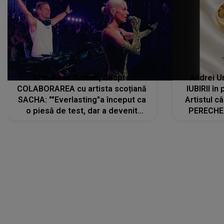
Armin van Buuren, despre
Andrei U
COLABORAREA cu artista scoțiană
IUBIRII în
SACHA: ""Everlasting"a început ca
Artistul 
o piesă de test, dar a devenit
PERECHE 
imediat preferata fanilor. Sacha și
care aleg
cu mine știam că nu am putea să o
același dr
păstrăm doar pentru noi prea mult
R
timp"