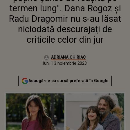
NICIODATĂ DESCURAJAȚI DE
termen lung". Dana Rogoz și
CRITICILE CELOR DIN JUR
Radu Dragomir nu s-au lăsat
niciodată descurajați de
criticile celor din jur
Autor:
ADRIANA CHIRIAC
Publicat:
luni, 13 noiembrie 2023
Actualizat:
luni, 13 noiembrie 2023
Adaugă-ne ca sursă preferată în Google