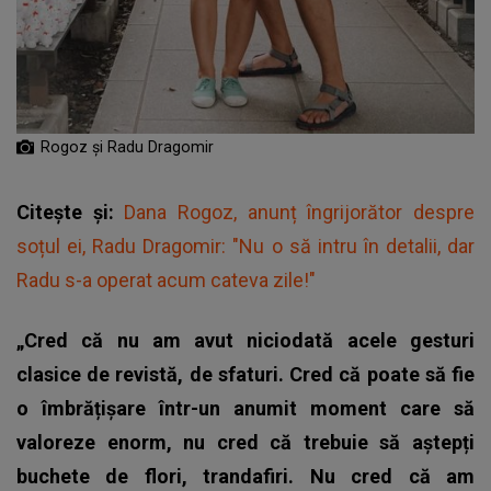
Rogoz și Radu Dragomir
Citește și:
Dana Rogoz, anunț îngrijorător despre
soțul ei, Radu Dragomir: "Nu o să intru în detalii, dar
Radu s-a operat acum cateva zile!"
„Cred că nu am avut niciodată acele gesturi
clasice de revistă, de sfaturi. Cred că poate să fie
o îmbrățișare într-un anumit moment care să
valoreze enorm, nu cred că trebuie să aștepți
buchete de flori, trandafiri.
Nu cred că am