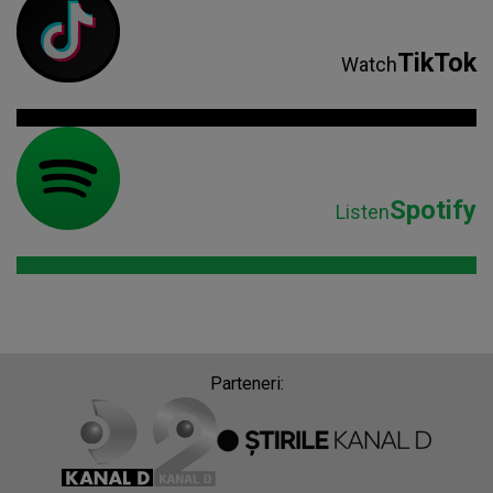
TikTok
Watch
Spotify
Listen
Parteneri: