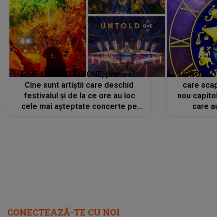
LINE-UP UNTOLD ONE, prima zi.
HOROSCOP 
Cine sunt artiștii care deschid
care scap
festivalul și de la ce ore au loc
nou capitol
cele mai așteptate concerte pe
care a
scena principală?
perioadă 
CONECTEAZĂ-TE CU NOI