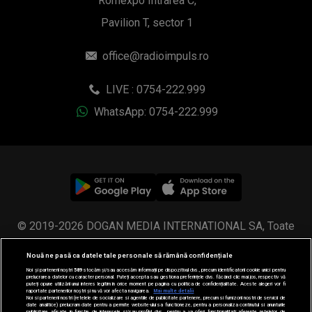
Romexpo Intrarea C,
Pavilion T, sector 1
office@radioimpuls.ro
LIVE : 0754-222.999
WhatsApp: 0754-222.999
© 2019-2026 DOGAN MEDIA INTERNATIONAL SA, Toate
drepturile rezervate.
Nouă ne pasă ca datele tale personale să rămână confidențiale
Noi și partenerii noștri
589
stocăm și/sau accesăm informații pe dispozitivul dvs., precum identificatorii cookie unici pentru
prelucrarea datelor cu caracter personal. Puteți accepta sau gestiona preferințele dvs. făcând clic mai jos, respectiv vă
puteți opune utilizării unui interes legitim în orice moment pe pagina cu politica de confidențialitate. Aceste alegeri vor fi
raportate partenerilor noștri și nu vă vor afecta navigarea.
Mai multe detalii
Noi si partenerii nostri (retelele de socializare si agentiile de publicitate partenere, precum si furnizorii nostri de servicii de
date analitice) prelucram date pentru a permite website-ului sa functioneze, pentru a personaliza continutul si anunturile
publicitare afisate in functie de interesele si/sau profilul dvs., pentru a va oferi functionalitati aferente retelelor de