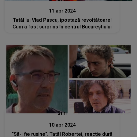
11 apr 2024
Tatăl lui Vlad Pascu, ipostază revoltătoare!
Cum a fost surprins în centrul Bucureștiului
Stiri
10 apr 2024
"Să-i fie rușine". Tatăl Robertei, reacție dură