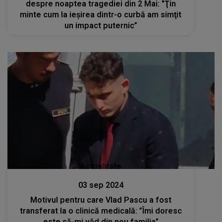
despre noaptea tragediei din 2 Mai: "Ţin
minte cum la ieşirea dintr-o curbă am simţit
un impact puternic”
Actualitate
03 sep 2024
Motivul pentru care Vlad Pascu a fost
transferat la o clinică medicală: ”Îmi doresc
este să-mi văd din nou familia”