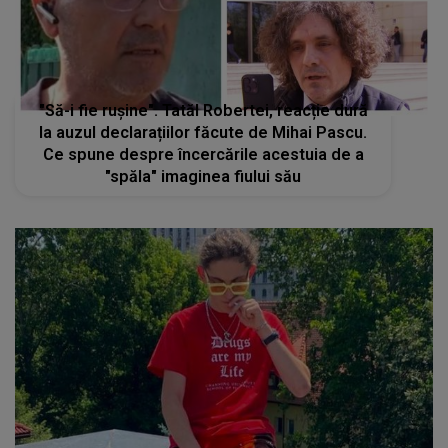
"Să-i fie rușine". Tatăl Robertei, reacție dură
la auzul declarațiilor făcute de Mihai Pascu.
Ce spune despre încercările acestuia de a
"spăla" imaginea fiului său