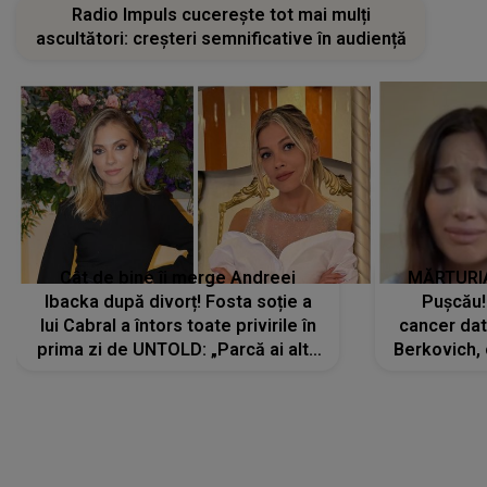
Radio Impuls cucerește tot mai mulți
ascultători: creșteri semnificative în audiență
Cât de bine îi merge Andreei
MĂRTURIA
Ibacka după divorț! Fosta soție a
Pușcău!
lui Cabral a întors toate privirile în
cancer dato
prima zi de UNTOLD: „Parcă ai altă
Berkovich, 
strălucire, emani putere,
accident ru
încredere, siguranță...”
Dacă nu 