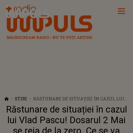
Radio Impuls
STIRI
RĂSTUNARE DE SITUAȚIEI ÎN CAZUL LUI
VLAD PASCU! DOSARUL 2 MAI SE REIA DE
Răstunare de situației în cazul
LA ZERO. CE SE VA ÎNTÂMPLA CU
JUDECĂTOAREA ANCUŢA POPOVICIU
lui Vlad Pascu! Dosarul 2 Mai
se reia de la zero. Ce se va