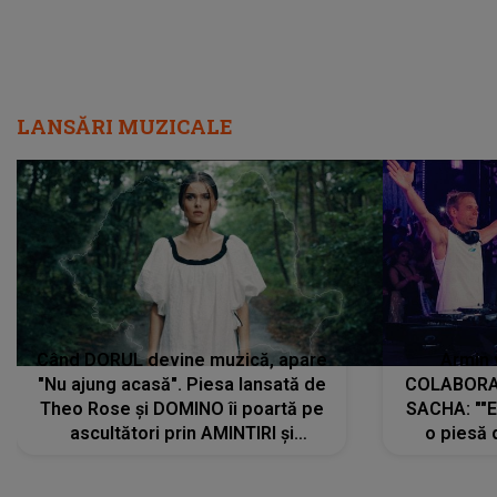
LANSĂRI MUZICALE
Când DORUL devine muzică, apare
Armin 
"Nu ajung acasă". Piesa lansată de
COLABORAR
Theo Rose și DOMINO îi poartă pe
SACHA: ""E
ascultători prin AMINTIRI și
o piesă 
REGĂSIRI, iar drumul emoțiilor
imediat pre
trece prin sufletul publicului:
cu mine șt