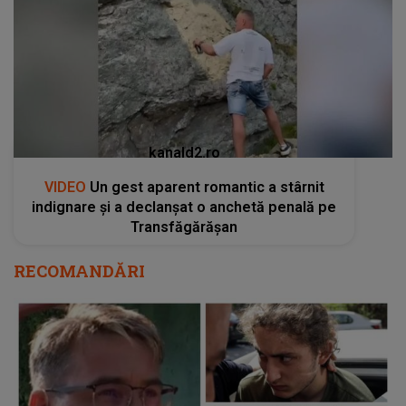
kanald2.ro
VIDEO
Un gest aparent romantic a stârnit
indignare și a declanșat o anchetă penală pe
Transfăgărășan
RECOMANDĂRI