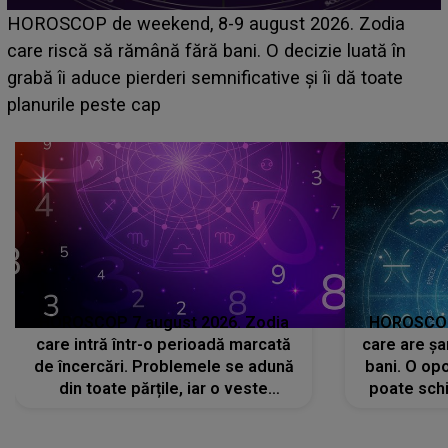
Emanuel a ținut ACEST DETALIU ASCUNS până
acum! În fața Alexandrei, concurentul din Casa Iubirii
face o MĂRTURISIRE NEAȘTEPTATĂ despre mama
sa: "I-am spus și ei în față, eu nu te iubesc pentru
că..."
HOROSCOP 7 august 2026. Zodia
HOROSCOP 
care intră într-o perioadă marcată
care are șa
de încercări. Problemele se adună
bani. O opo
din toate părțile, iar o veste
poate schi
neașteptată îi dă planurile peste
la
cap