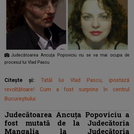
Judecătoarea Ancuţa Popoviciu nu se va mai ocupa de
procesul lui Vlad Pascu
Citește și:
Tatăl lui Vlad Pascu, ipostază
revoltătoare! Cum a fost surprins în centrul
Bucureștiului
Judecătoarea Ancuța Popoviciu a
fost mutată de la Judecătoria
Mangalia la Judecătoria