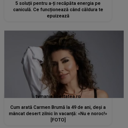
5 soluții pentru a-ți recăpăta energia pe
caniculă. Ce funcționează când căldura te
epuizează
tvmania.libertatea.ro
Cum arată Carmen Brumă la 49 de ani, deși a
mâncat desert zilnic în vacanță: «Nu e noroc!»
[FOTO]