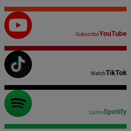
YouTube
Subscribe
TikTok
Watch
Spotify
Listen