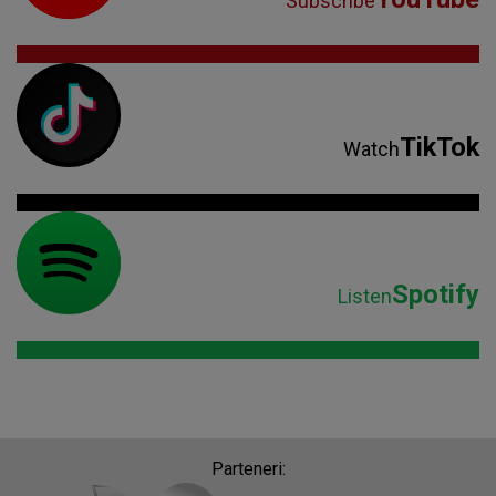
Spotify
Listen
Parteneri: