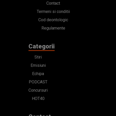
Stiri
Emisiuni
Echipa
PODCAST
Concursuri
HOT40
Contact
Bd. Mărăști 65-67,
Romexpo Intrarea C,
Pavilion T, sector 1
office@radioimpuls.ro