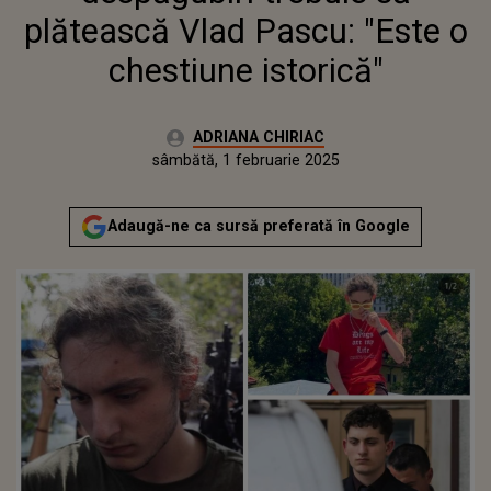
plătească Vlad Pascu: "Este o
chestiune istorică"
Autor:
ADRIANA CHIRIAC
Publicat:
sâmbătă, 1 februarie 2025
Actualizat:
sâmbătă, 1 februarie 2025
Adaugă-ne ca sursă preferată în Google