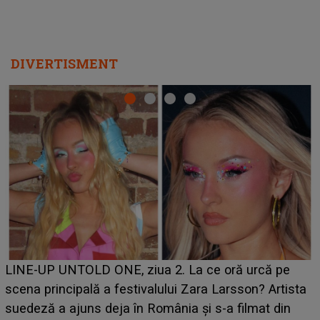
Ce a dezvăluit noua concurentă din "Casa Iubirii" l-a
luat prin surprindere pe Emanuel. CINE ESTE
BĂIATUL VIZAT de Alexandra?! Aflându-se în fața
faptului împlinit, A RECUNOSCUT IMEDIAT: "Am
avut..."