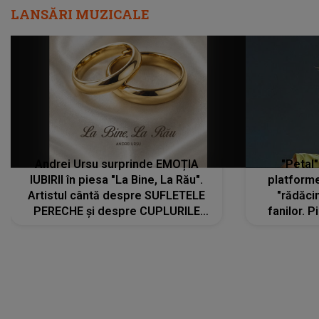
Andrei Ursu surprinde EMOȚIA
"Petal"
IUBIRII în piesa "La Bine, La Rău".
platforme
Artistul cântă despre SUFLETELE
"rădăci
PERECHE și despre CUPLURILE
fanilor. 
care aleg să meargă împreună pe
Arian
același drum, INDIFERENT DE CE LE
ascultă
REZERVĂ VIAȚA
DIVERTISMENT