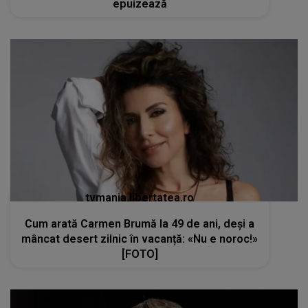
tvmania.libertatea.ro
Cum arată Carmen Brumă la 49 de ani, deși a
mâncat desert zilnic în vacanță: «Nu e noroc!»
[FOTO]