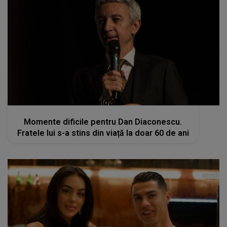
kanald2.ro
Momente dificile pentru Dan Diaconescu.
Fratele lui s-a stins din viață la doar 60 de ani
kanald2.ro
VIDEO
Cristiano Ronaldo și Georgina
Rodriguez: Nunta de vis în Madeira,
încununarea unei Iubiri de poveste