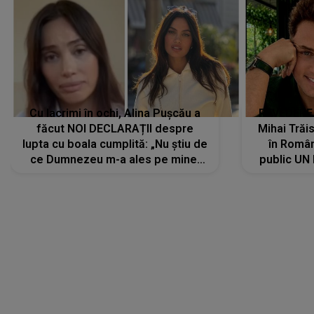
făcut NOI DECLARAȚII despre
Mihai Trăis
lupta cu boala cumplită: „Nu știu de
în Români
ce Dumnezeu m-a ales pe mine.
public UN
Am cancer la sân, am intrat în
"Nu știu ce
metastază...”
LANSĂRI MUZICALE