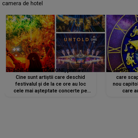
LINE-UP UNTOLD ONE, prima zi.
HOROSCOP 
Cine sunt artiștii care deschid
care scap
festivalul și de la ce ore au loc
nou capitol
cele mai așteptate concerte pe
care a
scena principală?
perioadă 
CONECTEAZĂ-TE CU NOI
Facebook
Like