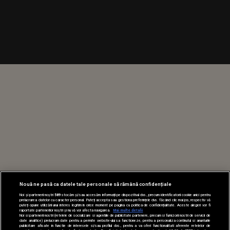
Nouă ne pasă ca datele tale personale să rămână confidențiale
Noi și partenerii noștri
589
stocăm și/sau accesăm informații pe dispozitivul dvs., precum identificatorii cookie unici pentru
prelucrarea datelor cu caracter personal. Puteți accepta sau gestiona preferințele dvs. făcând clic mai jos, respectiv vă
puteți opune utilizării unui interes legitim în orice moment pe pagina cu politica de confidențialitate. Aceste alegeri vor fi
raportate partenerilor noștri și nu vă vor afecta navigarea.
Mai multe detalii
Noi si partenerii nostri (retelele de socializare si agentiile de publicitate partenere, precum si furnizorii nostri de servicii de
date analitice) prelucram date pentru a permite website-ului sa functioneze, pentru a personaliza continutul si anunturile
publicitare afisate in functie de interesele si/sau profilul dvs., pentru a va oferi functionalitati aferente retelelor de