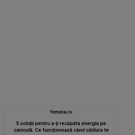
femeia.ro
5 soluții pentru a-ți recăpăta energia pe
caniculă. Ce funcționează când căldura te
epuizează