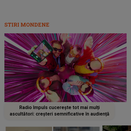
Radio Impuls cucerește tot mai mulți
ascultători: creșteri semnificative în audiență
Cu lacrimi în ochi, Alina Pușcău a
REVEDERE