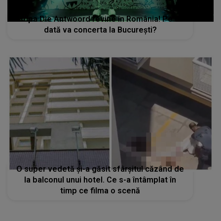
O super vedetă și-a găsit sfârșitul căzând de
la balconul unui hotel. Ce s-a întâmplat în
timp ce filma o scenă
STIRI MONDENE