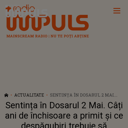
Radio Impuls
ACTUALITATE
SENTINȚA ÎN DOSARUL 2 MAI.
CÂȚI ANI DE ÎNCHISOARE A
Sentința în Dosarul 2 Mai. Câți
PRIMIT ȘI CE DESPĂGUBIRI
TREBUIE SĂ PLĂTEASCĂ VLAD
ani de închisoare a primit și ce
PASCU: "ESTE O CHESTIUNE
despăgubiri trebuie să
ISTORICĂ"