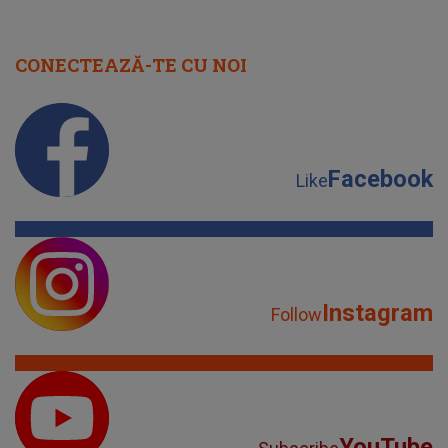
Instagram
Follow
YouTube
Subscribe
TikTok
Watch