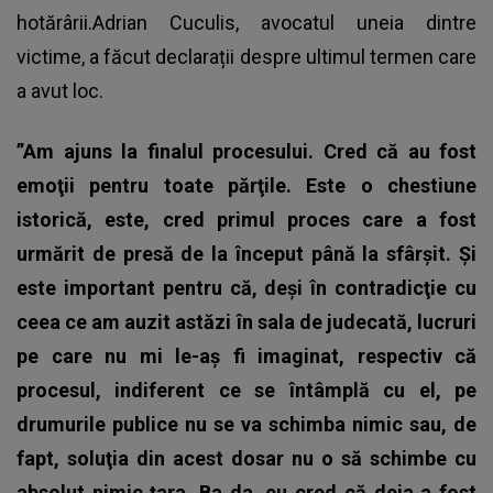
hotărârii.Adrian Cuculis, avocatul uneia dintre
victime, a făcut declarații despre ultimul termen care
a avut loc.
”Am ajuns la finalul procesului. Cred că au fost
emoţii pentru toate părţile. Este o chestiune
istorică, este, cred primul proces care a fost
urmărit de presă de la început până la sfârşit. Şi
este important pentru că, deşi în contradicţie cu
ceea ce am auzit astăzi în sala de judecată, lucruri
pe care nu mi le-aş fi imaginat, respectiv că
procesul, indiferent ce se întâmplă cu el, pe
drumurile publice nu se va schimba nimic sau, de
fapt, soluţia din acest dosar nu o să schimbe cu
absolut nimic ţara. Ba da, eu cred că deja a fost