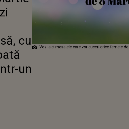
Ă FRUMOASĂ,
zi
FERICIRE ȘI
AGOSTEA
NTR-UN
UCHET DE
să, cu
Vezi aici mesajele care vor cuceri orice femeie d
toată
ntr-un