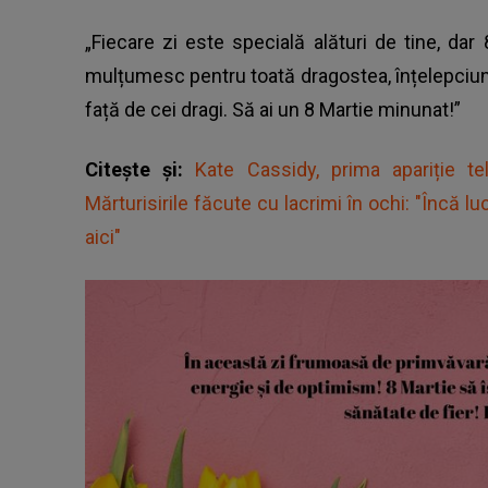
„Fiecare zi este specială alături de tine, dar
mulțumesc pentru toată dragostea, înțelepciunea 
față de cei dragi. Să ai un 8 Martie minunat!”
Citește și:
Kate Cassidy, prima apariție t
Mărturisirile făcute cu lacrimi în ochi: "Încă l
aici"