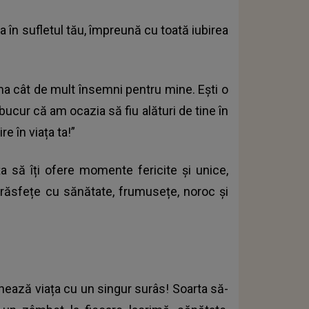
 în sufletul tău, împreună cu toată iubirea
ima cât de mult însemni pentru mine. Ești o
ucur că am ocazia să fiu alături de tine în
re în viața ta!”
ța să îți ofere momente fericite și unice,
 răsfețe cu sănătate, frumusețe, noroc și
inează viața cu un singur surâs! Soarta să-