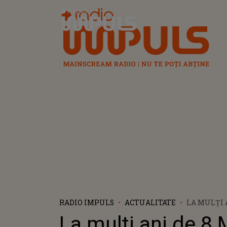
Radio Impuls
RADIO IMPULS
ACTUALITATE
LA MULȚI 
MARTIE 202
La mulți ani de 8 
ZI SPECIAL