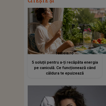
CITEȘTE ȘI
femeia.ro
5 soluții pentru a-ți recăpăta energia
pe caniculă. Ce funcționează când
căldura te epuizează