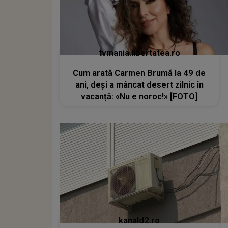
tvmania.libertatea.ro
Cum arată Carmen Brumă la 49 de
ani, deși a mâncat desert zilnic în
vacanță: «Nu e noroc!» [FOTO]
kanald2.ro