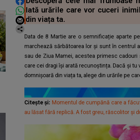
DISTRIBUIE ARTICOLUL
Descoperă cele mai frumoase m
Iată urările care vor cuceri inim
din viața ta.
Data de 8 Martie are o semnificație aparte p
marchează sărbătoarea lor și sunt în centrul 
sau de Ziua Mamei, acestea primesc cadouri s
care cei dragi își arată recunoștința. Dacă și tu
domnișoară din viața ta, alege din urările pe ca
Citește și:
Momentul de cumpănă care a făcut-
au lăsat fără replică. A fost greu, răscolitor și 