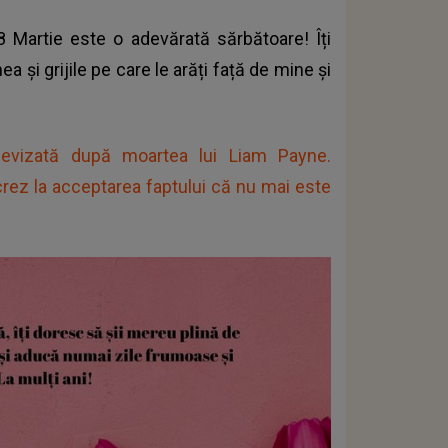
 8 Martie este o adevărată sărbătoare! Îți
și grijile pe care le arăți față de mine și
elevizată după moartea lui Liam Payne.
ucrez la acceptarea faptului că nu mai este