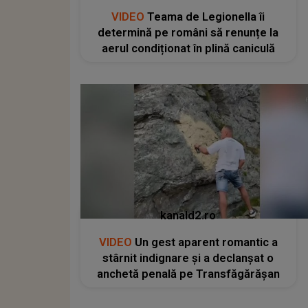
VIDEO
Teama de Legionella îi
determină pe români să renunțe la
aerul condiționat în plină caniculă
kanald2.ro
VIDEO
Un gest aparent romantic a
stârnit indignare și a declanșat o
anchetă penală pe Transfăgărășan