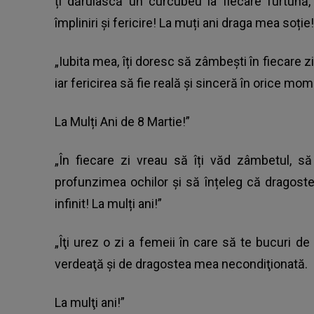
ți dăruiască un curcubeu la fiecare furtună,
împliniri și fericire! La muți ani draga mea soție!
„Iubita mea, îți doresc să zâmbești în fiecare zi
iar fericirea să fie reală și sinceră în orice m
La Mulți Ani de 8 Martie!”
„În fiecare zi vreau să îți văd zâmbetul, să 
profunzimea ochilor și să înțeleg că dragost
infinit! La mulți ani!”
„Îţi urez o zi a femeii în care să te bucuri d
verdeaţă şi de dragostea mea necondiţionată.
La mulţi ani!”