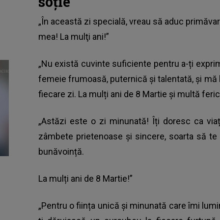
soție
„În această zi specială, vreau să aduc primăvara
mea! La mulţi ani!”
„Nu există cuvinte suficiente pentru a-ți expr
femeie frumoasă, puternică și talentată, și mă b
fiecare zi. La mulți ani de 8 Martie și multă ferici
„Astăzi este o zi minunată! Îți doresc ca via
zâmbete prietenoase și sincere, soarta să te
bunăvoință.
La mulți ani de 8 Martie!”
„Pentru o ființa unică și minunată care îmi lum