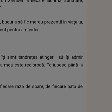
 un zâmbet la fiecare lacrimă, sănătate,
”
, bucuria să fie mereu prezentă în viața ta,
oment pentru amândoi.
îți simt tandrețea atingerii, să îți admir
ea mea este reciprocă. Te iubesc până la
e fiecare rază de soare, de fiecare pată de