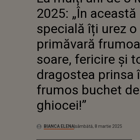
PRIMĂVAR
2025: „În această 
CU SOARE, 
TOATĂ DR
PRINSA Î
specială îți urez o
FRUMOS B
GHIOCEI!”
primăvară frumoa
soare, fericire și 
dragostea prinsa î
frumos buchet de
ghiocei!”
Publicat:
Autor:
sâmbătă, 8 martie 2025
Actualizat:
BIANCA ELENA
sâmbătă, 8 martie 2025