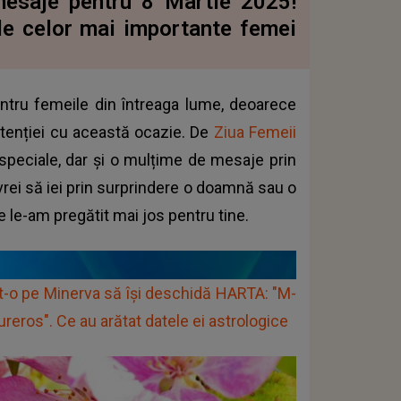
esaje pentru 8 Martie 2025!
ile celor mai importante femei
entru femeile din întreaga lume, deoarece
atenției cu această ocazie. De
Ziua Femeii
peciale, dar și o mulțime de mesaje prin
 vrei să iei prin surprindere o doamnă sau o
re le-am pregătit mai jos pentru tine.
o pe Minerva să își deschidă HARTA: "M-
dureros". Ce au arătat datele ei astrologice