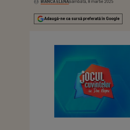
Publicat:
Autor:
sâmbătă, 8 martie 2025
Actualizat:
BIANCA ELENA
sâmbătă, 8 martie 2025
Adaugă-ne ca sursă preferată în Google