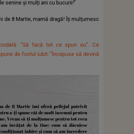
le senine și mulți ani cu bucurii!"
 ani de 8 Martie, mamă dragă! Îţi mulțumesc
ciodată: "Să facă tot ce spun eu". Ce
spune de fostul iubit: "Începuse să devină