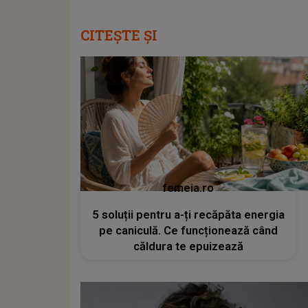
CITEȘTE ȘI
femeia.ro
5 soluții pentru a-ți recăpăta energia
pe caniculă. Ce funcționează când
căldura te epuizează