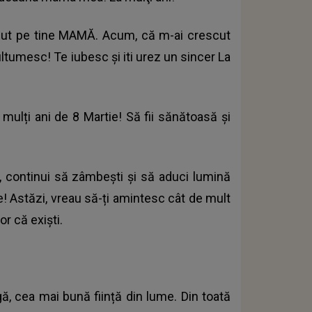
zut pe tine MAMĂ. Acum, că m-ai crescut
multumesc! Te iubesc şi iti urez un sincer La
ulți ani de 8 Martie! Să fii sănătoasă și
 continui să zâmbești și să aduci lumină
e! Astăzi, vreau să-ți amintesc cât de mult
r că exiști.
ă, cea mai bună ființă din lume. Din toată