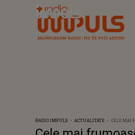
Radio Impuls
RADIO IMPULS
ACTUALITATE
CELE MAI 
EMOȚIONA
Cele mai frumoase
DE 8 MARTI