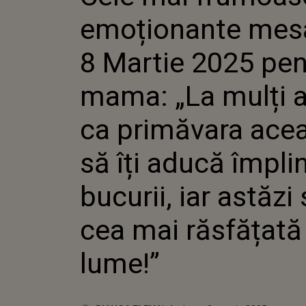
PENTRU M
emoționante mes
MULȚI ANI!
PRIMĂVARA
ÎȚI ADUCĂ 
8 Martie 2025 pen
BUCURII, I
FII CEA M
mama: „La mulți a
DIN LUME!
ca primăvara ace
să îți aducă împlini
bucurii, iar astăzi s
cea mai răsfățată
lume!”