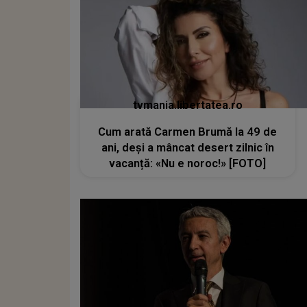
tvmania.libertatea.ro
Cum arată Carmen Brumă la 49 de
ani, deși a mâncat desert zilnic în
vacanță: «Nu e noroc!» [FOTO]