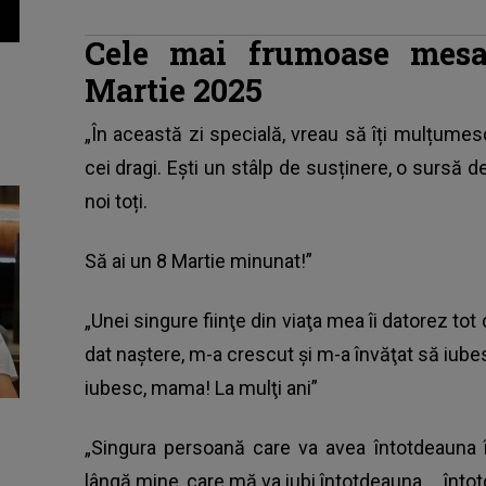
Cele mai frumoase mes
Martie 2025
„În această zi specială, vreau să îți mulțumes
cei dragi. Ești un stâlp de susținere, o sursă 
noi toți.
Să ai un
8 Martie
minunat!”
„Unei singure fiinţe din viaţa mea îi datorez to
dat naştere, m-a crescut şi m-a învăţat să iube
iubesc, mama! La mulţi ani”
„Singura persoană care va avea întotdeauna î
lângă mine, care mă va iubi întotdeauna … înto