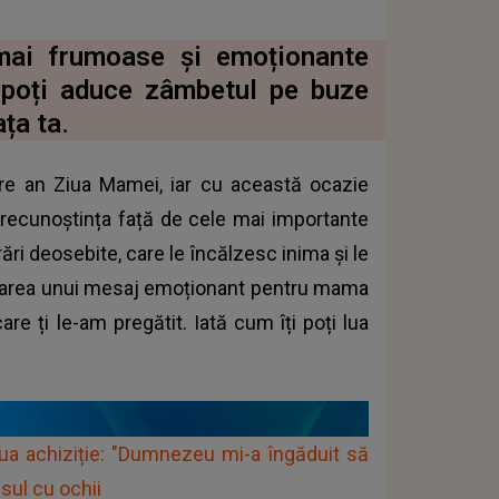
 mai frumoase și emoționante
 poți aduce zâmbetul pe buze
ța ta.
are an Ziua Mamei, iar cu această ocazie
e recunoștința față de cele mai importante
rări deosebite, care le încălzesc inima și le
căutarea unui mesaj emoționant pentru mama
are ți le-am pregătit. Iată cum îți poți lua
ua achiziție: "Dumnezeu mi-a îngăduit să
sul cu ochii