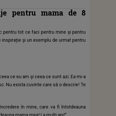
aje pentru mama de 8
c pentru tot ce faci pentru mine și pentru
de inspirație și un exemplu de urmat pentru
t ceea ce eu am şi ceea ce sunt azi. Ea mi-a
sc. Nu exista cuvinte care să o descrie! Te
ncredere în mine, care va fi întotdeauna
tdeauna mama mea! La mulţi ani!”