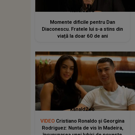
kanald2.ro
Momente dificile pentru Dan
Diaconescu. Fratele lui s-a stins din
viață la doar 60 de ani
kanald2.ro
VIDEO
Cristiano Ronaldo și Georgina
Rodriguez: Nunta de vis în Madeira,
încununarea unei Iubiri de poveste