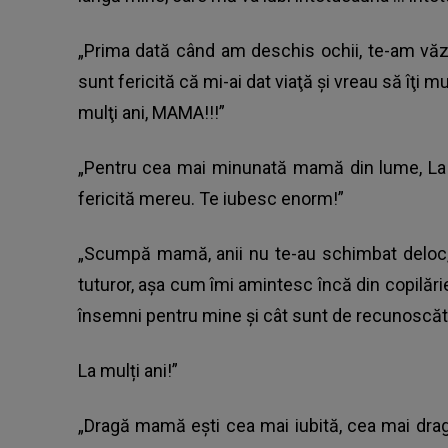
„Prima dată când am deschis ochii, te-am vă
sunt fericită că mi-ai dat viaţă şi vreau să îţi 
mulţi ani, MAMA!!!”
„Pentru cea mai minunată mamă din lume, La m
fericită mereu. Te iubesc enorm!”
„Scumpă mamă, anii nu te-au schimbat deloc,
tuturor, așa cum îmi amintesc încă din copilări
însemni pentru mine și cât sunt de recunoscăto
La mulți ani!”
„Dragă mamă ești cea mai iubită, cea mai drag