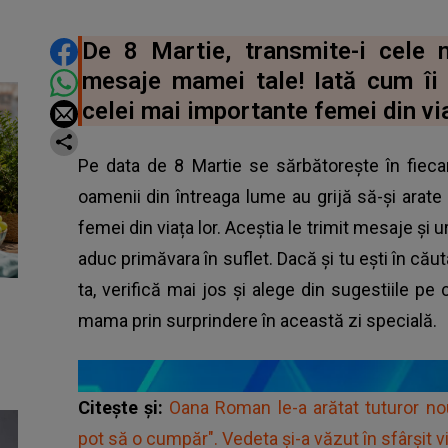
DISTRIBUIE ARTICOLUL
De 8 Martie, transmite-i cele
mesaje mamei tale! Iată cum îi
celei mai importante femei din via
Pe data de 8 Martie se sărbătorește în fiec
oamenii din întreaga lume au grijă să-și arat
femei din viața lor. Aceștia le trimit mesaje și u
aduc primăvara în suflet. Dacă și tu ești în 
ta, verifică mai jos și alege din sugestiile pe c
mama prin surprindere în această zi specială.
Citește și:
Oana Roman le-a arătat tuturor no
pot să o cumpăr". Vedeta și-a văzut în sfârșit vi