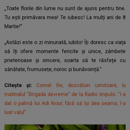
„Toate florile din lume nu sunt de ajuns pentru tine.
Tu eşti primăvara mea! Te iubesc! La mulți ani de 8
Martie!”
„Astăzi este o zi minunată, iubito! Îți doresc ca viața
să îți ofere momente fericite și unice, zâmbete
prietenoase și sincere, soarta să te răsfețe cu
sănătate, frumusețe, noroc și bunăvoință.”
Citește și:
Cornel Ilie, dezvăluiri uimitoare, la
matinalul "Brigada devreme" de la Radio Impuls: "I-a
dat o palmă lui Adi Nour, fără să își dea seama; l-a
luat valul"