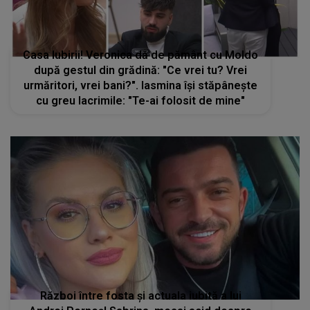
Casa Iubirii! Veronica dă de pământ cu Moldo
după gestul din grădină: "Ce vrei tu? Vrei
urmăritori, vrei bani?". Iasmina își stăpânește
cu greu lacrimile: "Te-ai folosit de mine"
Război între fosta și actuala iubită a lui