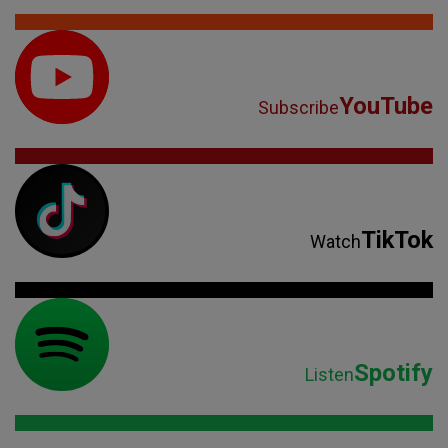
YouTube
Subscribe
TikTok
Watch
Spotify
Listen