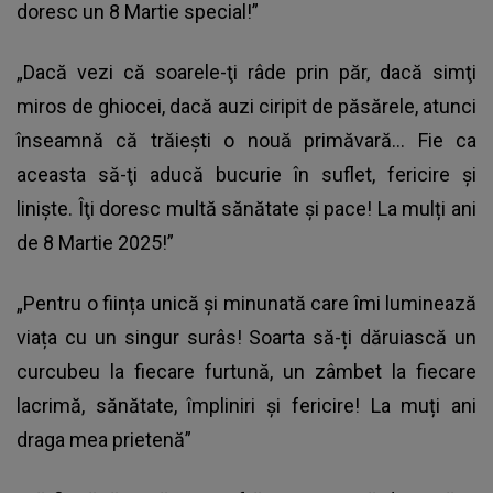
doresc un 8 Martie special!”
„Dacă vezi că soarele-ţi râde prin păr, dacă simţi
miros de ghiocei, dacă auzi ciripit de păsărele, atunci
înseamnă că trăieşti o nouă primăvară… Fie ca
aceasta să-ţi aducă bucurie în suflet, fericire şi
linişte. Îţi doresc multă sănătate şi pace! La mulți ani
de 8 Martie 2025!”
„Pentru o ființa unică și minunată care îmi luminează
viața cu un singur surâs! Soarta să-ți dăruiască un
curcubeu la fiecare furtună, un zâmbet la fiecare
lacrimă, sănătate, împliniri și fericire! La muți ani
draga mea prietenă”