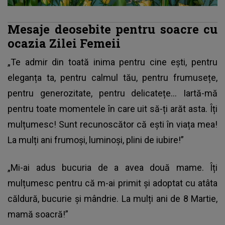
Mesaje deosebite pentru soacre cu
ocazia Zilei Femeii
„Te admir din toată inima pentru cine ești, pentru
eleganța ta, pentru calmul tău, pentru frumusețe,
pentru generozitate, pentru delicatețe… Iartă-mă
pentru toate momentele în care uit să-ți arăt asta. Îți
mulțumesc! Sunt recunoscător că ești în viața mea!
La mulți ani frumoși, luminoși, plini de iubire!”
„Mi-ai adus bucuria de a avea două mame. Îți
mulțumesc pentru că m-ai primit și adoptat cu atâta
căldură, bucurie și mândrie. La mulți ani de 8 Martie,
mamă soacră!”