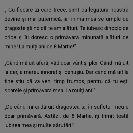
„ Cu fiecare zi care trece, simt că legătura noastră
devine și mai puternică, iar inima mea se umple de
dragoste ştiind că te am alături. Te iubesc dincolo de
orice și îți doresc o primăvară minunată alături de
mine! La mulți ani de 8 Martie!”
„Când mă uit afară, văd doar vânt şi ploi. Când mă uit
la cer, e mereu înnorat şi cenuşiu. Dar când mă uit la
tine ştiu că va veni timp frumos, pentru că tu eşti
soarele şi primăvara mea. La mulţi ani!”
„De când mi-ai dăruit dragostea ta, în sufletul meu e
doar primăvară. Astăzi, de
8 Martie,
îți trimit toată
iubirea mea și multe sărutări!”