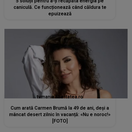
5 soluții pentru a-ți recăpăta energia pe
caniculă. Ce funcționează când căldura te
epuizează
tvmania.libertatea.ro
Cum arată Carmen Brumă la 49 de ani, deși a
mâncat desert zilnic în vacanță: «Nu e noroc!»
[FOTO]