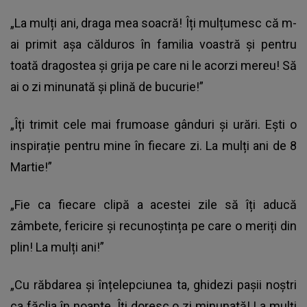
„La mulți ani, draga mea soacră! Îți mulțumesc că m-
ai primit așa călduros în familia voastră și pentru
toată dragostea și grija pe care ni le acorzi mereu! Să
ai o zi minunată și plină de bucurie!”
„Îți trimit cele mai frumoase gânduri și urări. Ești o
inspirație pentru mine în fiecare zi. La mulți ani de 8
Martie!”
„Fie ca fiecare clipă a acestei zile să îți aducă
zâmbete, fericire și recunoștința pe care o meriți din
plin! La mulți ani!”
„Cu răbdarea și înțelepciunea ta, ghidezi pașii noștri
ca făclia în noapte. Îți doresc o zi minunată! La mulți