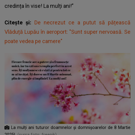
credința în vise! La mulți ani!”
Citește și:
De necrezut ce a putut să pățească
Vlăduță Lupău în aeroport: "Sunt super nervoasă. Se
poate vedea pe camere"
La mulți ani tuturor doamnelor și domnișoarelor de 8 Martie
2025!
(sursa foto: freepik)