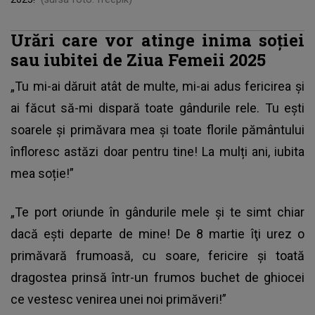
Urări care vor atinge inima soției
sau iubitei de Ziua Femeii 2025
„Tu mi-ai dăruit atât de multe, mi-ai adus fericirea și
ai făcut să-mi dispară toate gândurile rele. Tu ești
soarele și primăvara mea și toate florile pământului
înfloresc astăzi doar pentru tine! La mulți ani, iubita
mea soție!”
„Te port oriunde în gândurile mele şi te simt chiar
dacă eşti departe de mine! De 8 martie îţi urez o
primăvară frumoasă, cu soare, fericire şi toată
dragostea prinsă într-un frumos buchet de ghiocei
ce vestesc venirea unei noi primăveri!”