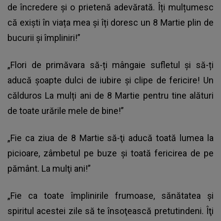
de încredere și o prietenă adevărată. Îți mulțumesc
că exiști în viața mea și îți doresc un 8 Martie plin de
bucurii și împliniri!”
„Flori de primăvara să-ți mângaie sufletul și să-ți
aducă șoapte dulci de iubire și clipe de fericire! Un
călduros La mulți ani de 8 Martie pentru tine alături
de toate urările mele de bine!”
„Fie ca ziua de 8 Martie să-ţi aducă toată lumea la
picioare, zâmbetul pe buze şi toată fericirea de pe
pământ. La mulţi ani!”
„Fie ca toate împlinirile frumoase, sănătatea şi
spiritul acestei zile să te însoţească pretutindeni. Îţi