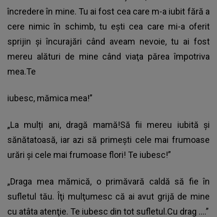
încredere în mine. Tu ai fost cea care m-a iubit fără a
cere nimic în schimb, tu eşti cea care mi-a oferit
sprijin şi încurajări când aveam nevoie, tu ai fost
mereu alături de mine când viaţa părea împotriva
mea.Te
iubesc, mămica mea!”
„La mulți ani, dragă mamă!Să fii mereu iubită și
sănătatoasă, iar azi să primești cele mai frumoase
urări și cele mai frumoase flori! Te iubesc!”
„Draga mea mămică, o primăvară caldă să fie în
sufletul tău. Îţi mulţumesc că ai avut grijă de mine
cu atâta atenţie. Te iubesc din tot sufletul.Cu drag ….”