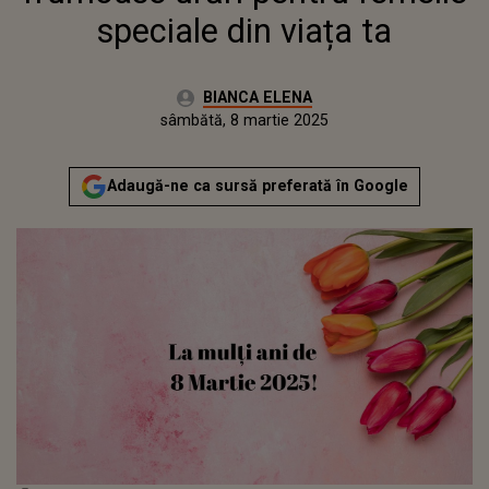
speciale din viața ta
Autor:
BIANCA ELENA
Publicat:
sâmbătă, 8 martie 2025
Actualizat:
sâmbătă, 8 martie 2025
Adaugă-ne ca sursă preferată în Google