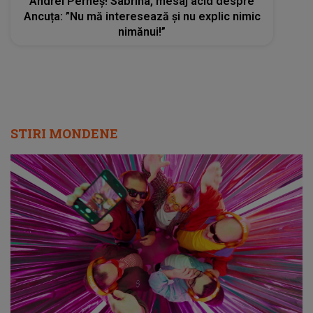
Andrei Perneș! Sabrina, mesaj acid despre
Ancuța: ”Nu mă interesează și nu explic nimic
nimănui!”
STIRI MONDENE