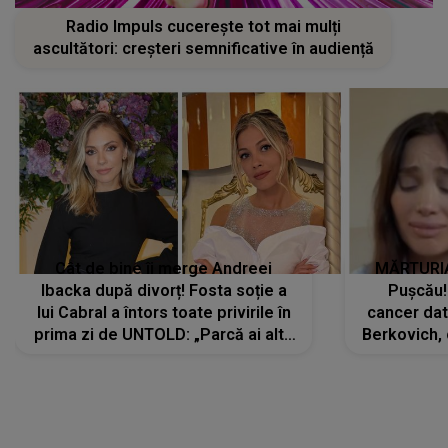
Radio Impuls cucerește tot mai mulți
ascultători: creșteri semnificative în audiență
Cât de bine îi merge Andreei
MĂRTURIA
Ibacka după divorț! Fosta soție a
Pușcău!
lui Cabral a întors toate privirile în
cancer dato
prima zi de UNTOLD: „Parcă ai altă
Berkovich, 
strălucire, emani putere,
accident ru
încredere, siguranță...”
Dacă nu 