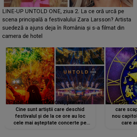
Ce a dezvăluit noua concurentă din "Casa Iubirii" l-a
luat prin surprindere pe Emanuel. CINE ESTE
BĂIATUL VIZAT de Alexandra?! Aflându-se în fața
faptului împlinit, A RECUNOSCUT IMEDIAT: "Am
avut..."
LINE-UP UNTOLD ONE, prima zi.
HOROSCOP 
Cine sunt artiștii care deschid
care scap
festivalul și de la ce ore au loc
nou capitol
cele mai așteptate concerte pe
care a
scena principală?
perioadă 