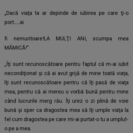
„Dacă viaţa ta ar depinde de iubirea pe care ţi-o
port…..ai
fi nemuritoare!LA MULŢI ANI, scumpa mea
MĂMICĂ!”
„Îţi sunt recunoscătoare pentru faptul că m-ai iubit
necondiţionat şi că ai avut grijă de mine toată viaţa,
îţi sunt recunoscătoare pentru că îţi pasă de viaţa
mea, pentru că ai mereu o vorbă bună pentru mine
când lucrurile merg rău. Îţi urez o zi plină de voie
bună şi sper ca dragostea mea să îţi umple viaţa la
fel cum dragostea pe care mi-ai purtat-o tu a umplut-
o pe a mea.