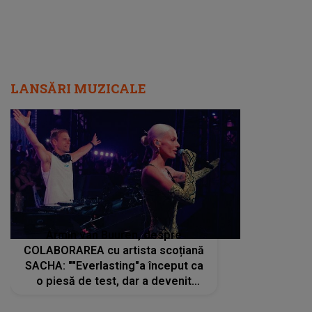
LANSĂRI MUZICALE
Armin van Buuren, despre
COLABORAREA cu artista scoțiană
SACHA: ""Everlasting"a început ca
o piesă de test, dar a devenit
imediat preferata fanilor. Sacha și
cu mine știam că nu am putea să o