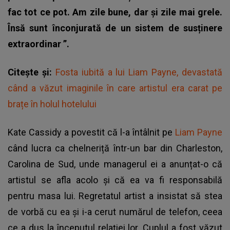
fac tot ce pot. Am zile bune, dar și zile mai grele.
Însă sunt înconjurată de un sistem de susținere
extraordinar ”.
Citește și:
Fosta iubită a lui Liam Payne, devastată
când a văzut imaginile în care artistul era carat pe
brațe în holul hotelului
Kate Cassidy a povestit că l-a întâlnit pe
Liam Payne
când lucra ca chelneriță într-un bar din Charleston,
Carolina de Sud, unde managerul ei a anunțat-o că
artistul se afla acolo și că ea va fi responsabilă
pentru masa lui. Regretatul artist a insistat să stea
de vorbă cu ea și i-a cerut numărul de telefon, ceea
ce a dus la începutul relației lor. Cuplul a fost văzut