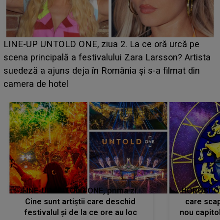
Ce a dezvăluit noua concurentă din "Casa Iubirii" l-a
luat prin surprindere pe Emanuel. CINE ESTE
BĂIATUL VIZAT de Alexandra?! Aflându-se în fața
faptului împlinit, A RECUNOSCUT IMEDIAT: "Am
avut..."
LINE-UP UNTOLD ONE, prima zi.
HOROSCOP 
Cine sunt artiștii care deschid
care scap
festivalul și de la ce ore au loc
nou capitol