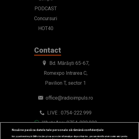
PODCAST
Concursuri
HOT40
Contact
Bd. Mărăști 65-67,
Romexpo Intrarea C,
Pavilion T, sector 1
office@radioimpuls.ro
LIVE : 0754-222.999
WhatsApp: 0754-222.999
Nouă ne pasă ca datele tale personale să rămână confidențiale
Noi și partenerii noștri
589
stocăm și/sau accesăm informații pe dispozitivul dvs., precum identificatorii cookie unici pentru