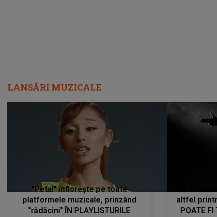
LANSĂRI MUZICALE
"Petal" înflorește pe toate
De această 
platformele muzicale, prinzând
altfel prin
"rădăcini" ÎN PLAYLISTURILE
POATE FI