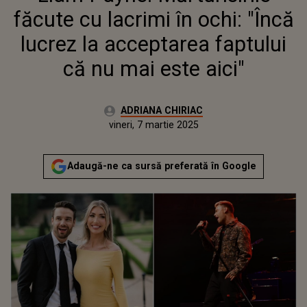
FAPTULUI CĂ NU MAI ESTE
făcute cu lacrimi în ochi: "Încă
AICI"
lucrez la acceptarea faptului
că nu mai este aici"
Autor:
ADRIANA CHIRIAC
Publicat:
vineri, 7 martie 2025
Adaugă-ne ca sursă preferată în Google