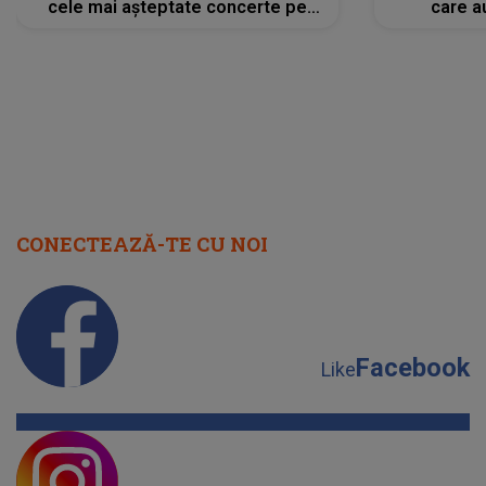
cele mai așteptate concerte pe
care a
scena principală?
perioadă 
CONECTEAZĂ-TE CU NOI
Facebook
Like