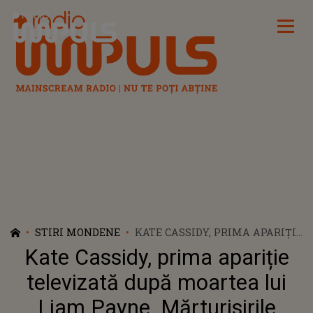
Radio Impuls
STIRI MONDENE
KATE CASSIDY, PRIMA APARIȚIE
TELEVIZATĂ DUPĂ MOARTEA
Kate Cassidy, prima apariție
LUI LIAM PAYNE.
MĂRTURISIRILE FĂCUTE CU
televizată după moartea lui
LACRIMI ÎN OCHI: "ÎNCĂ
Liam Payne. Mărturisirile
LUCREZ LA ACCEPTAREA