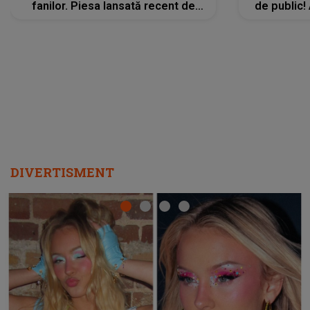
fanilor. Piesa lansată recent de
de public!
Ariana Grande îi face pe
a lansat V
ascultători SĂ O ASCULTE PE
REPEAT
DIVERTISMENT