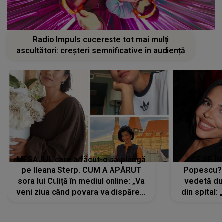
Radio Impuls cucerește tot mai mulți
ascultători: creșteri semnificative în audiență
MESAJUL care a făcut-o să plângă
CE SE Î
pe Ileana Sterp. CUM A APĂRUT
Popescu?
sora lui Culiță în mediul online: „Va
vedetă du
veni ziua când povara va dispărea,
din spital:
iar lacrimile...”