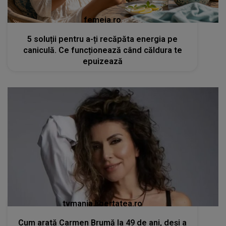
femeia.ro
5 soluții pentru a-ți recăpăta energia pe
caniculă. Ce funcționează când căldura te
epuizează
tvmania.libertatea.ro
Cum arată Carmen Brumă la 49 de ani, deși a