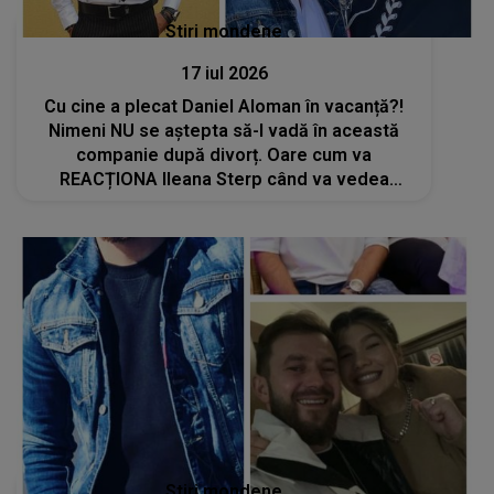
Stiri mondene
17 iul 2026
Cu cine a plecat Daniel Aloman în vacanță?!
Nimeni NU se aștepta să-l vadă în această
companie după divorț. Oare cum va
REACȚIONA Ileana Sterp când va vedea
imaginile: "Am..."
Stiri mondene