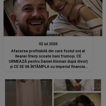
Stiri mondene
02 iul 2026
Afacerea profitabilă din care fostul soț al
Ileanei Sterp scoate bani frumoși. CE
URMEAZĂ pentru Daniel Aloman după divorț
și CE SE VA ÎNTÂMPLA cu imperiul financiar
construit împreună: "Este momentul să..."