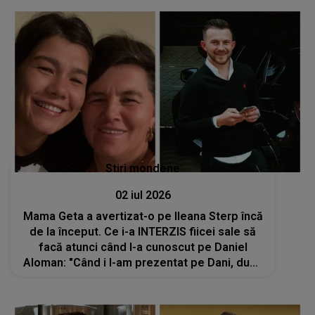
încredere în Dumnezeu că..."
Stiri mondene
02 iul 2026
Mama Geta a avertizat-o pe Ileana Sterp încă
de la început. Ce i-a INTERZIS fiicei sale să
facă atunci când l-a cunoscut pe Daniel
Aloman: "Când i l-am prezentat pe Dani, după
ce a plecat, a zis..."