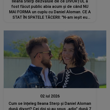
Ileana Sterp dezvăluie de ce DIVORȚUL a
fost făcut public abia acum și de când NU
MAI FORMA un cuplu cu Daniel Aloman. CE A
STAT ÎN SPATELE TĂCERII: "N-am ieșit eu
până acum să zic nimic, nu am..."
Stiri mondene
02 iul 2026
Cum se înțeleg Ileana Sterp și Daniel Aloman
după divorț? Cei doi și-au spus „adio” după 7