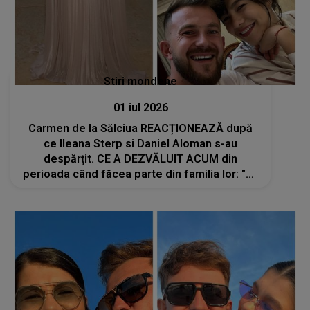
Stiri mondene
01 iul 2026
Carmen de la Sălciua REACȚIONEAZĂ după
ce Ileana Sterp si Daniel Aloman s-au
despărțit. CE A DEZVĂLUIT ACUM din
perioada când făcea parte din familia lor: "Vă
dați seama, este neplăcut, pentru că..."