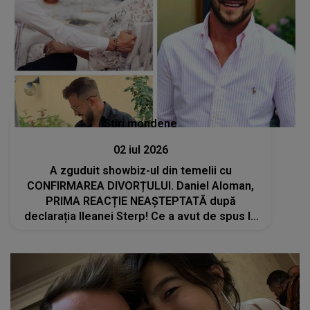
Stiri mondene
02 iul 2026
A zguduit showbiz-ul din temelii cu
CONFIRMAREA DIVORȚULUI. Daniel Aloman,
PRIMA REACȚIE NEAȘTEPTATĂ după
declarația Ileanei Sterp! Ce a avut de spus la
AFIRMAȚIILE fostei soții: "Toată lumea..."