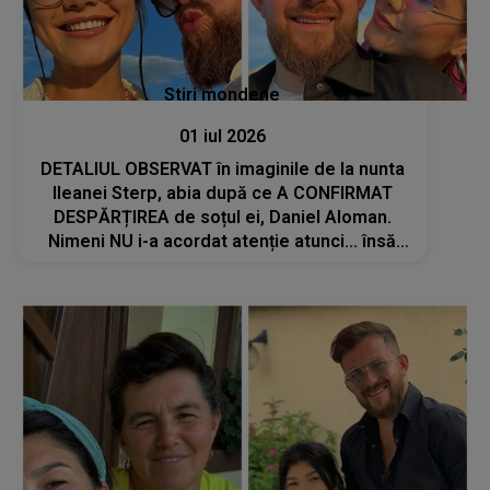
Stiri mondene
01 iul 2026
DETALIUL OBSERVAT în imaginile de la nunta
Ileanei Sterp, abia după ce A CONFIRMAT
DESPĂRȚIREA de soțul ei, Daniel Aloman.
Nimeni NU i-a acordat atenție atunci... însă
acum, toți cei care au revăzut cadrele le
privesc diferit