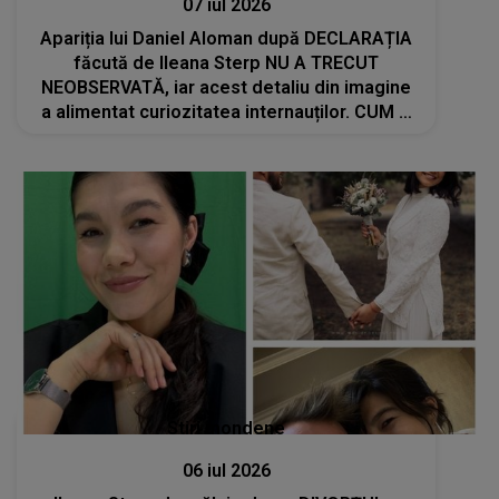
07 iul 2026
Apariția lui Daniel Aloman după DECLARAȚIA
făcută de Ileana Sterp NU A TRECUT
NEOBSERVATĂ, iar acest detaliu din imagine
a alimentat curiozitatea internauților. CUM A
FOST SURPRINS: "Încet încet prinde..."
Stiri mondene
06 iul 2026