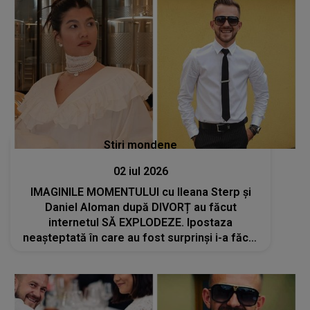
Stiri mondene
02 iul 2026
IMAGINILE MOMENTULUI cu Ileana Sterp și
Daniel Aloman după DIVORȚ au făcut
internetul SĂ EXPLODEZE. Ipostaza
neașteptată în care au fost surprinși i-a făcut
pe mulți să creadă că NU văd bine: "Îmi
doresc să..."