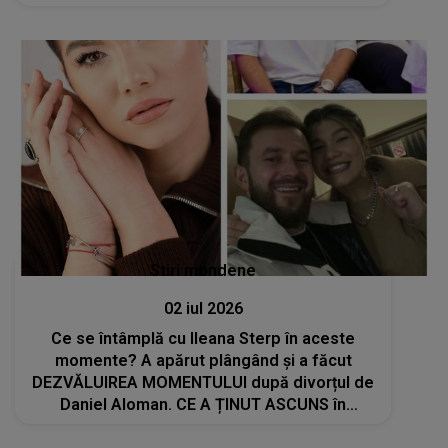
Daniela, prea multe..."
Stiri mondene
02 iul 2026
Ce se întâmplă cu Ileana Sterp în aceste
momente? A apărut plângând și a făcut
DEZVĂLUIREA MOMENTULUI după divorțul de
Daniel Aloman. CE A ȚINUT ASCUNS în
spatele zâmbetului afișat până acum:"Am