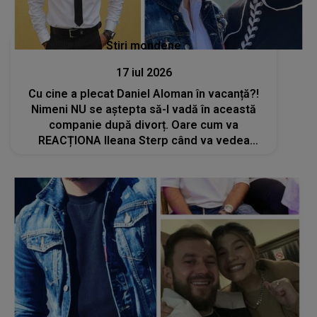
Stiri mondene
17 iul 2026
Cu cine a plecat Daniel Aloman în vacanță?!
Nimeni NU se aștepta să-l vadă în această
companie după divorț. Oare cum va
REACȚIONA Ileana Sterp când va vedea
imaginile: "Am..."