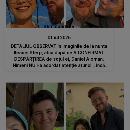
Stiri mondene
01 iul 2026
DETALIUL OBSERVAT în imaginile de la nunta
Ileanei Sterp, abia după ce A CONFIRMAT
DESPĂRȚIREA de soțul ei, Daniel Aloman.
Nimeni NU i-a acordat atenție atunci... însă
acum, toți cei care au revăzut cadrele le
privesc diferit