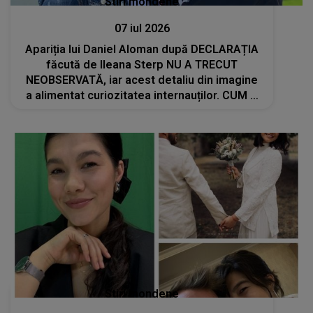
Stiri mondene
07 iul 2026
Apariția lui Daniel Aloman după DECLARAȚIA
făcută de Ileana Sterp NU A TRECUT
NEOBSERVATĂ, iar acest detaliu din imagine
a alimentat curiozitatea internauților. CUM A
FOST SURPRINS: "Încet încet prinde..."
Stiri mondene