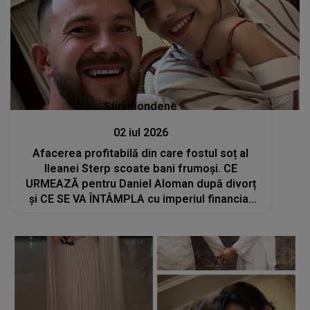
Stiri mondene
02 iul 2026
Afacerea profitabilă din care fostul soț al
Ileanei Sterp scoate bani frumoși. CE
URMEAZĂ pentru Daniel Aloman după divorț
și CE SE VA ÎNTÂMPLA cu imperiul financiar
construit împreună: "Este momentul să..."