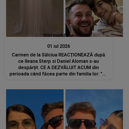
Stiri mondene
01 iul 2026
Carmen de la Sălciua REACȚIONEAZĂ după
ce Ileana Sterp si Daniel Aloman s-au
despărțit. CE A DEZVĂLUIT ACUM din
perioada când făcea parte din familia lor: "Vă
dați seama, este neplăcut, pentru că..."