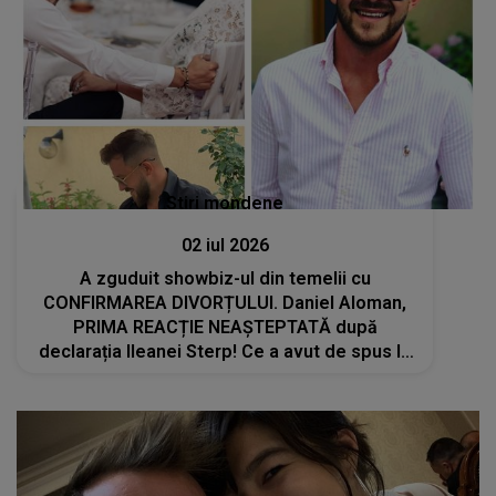
Stiri mondene
02 iul 2026
A zguduit showbiz-ul din temelii cu
CONFIRMAREA DIVORȚULUI. Daniel Aloman,
PRIMA REACȚIE NEAȘTEPTATĂ după
declarația Ileanei Sterp! Ce a avut de spus la
AFIRMAȚIILE fostei soții: "Toată lumea..."