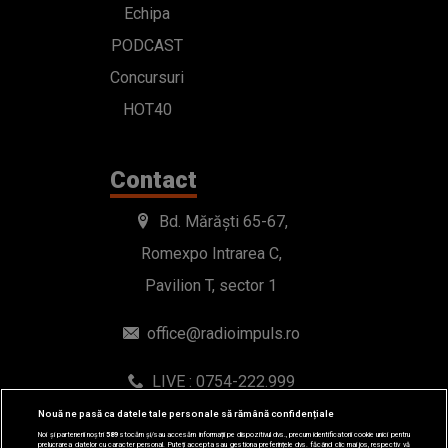
Echipa
PODCAST
Concursuri
HOT40
Contact
Bd. Mărăști 65-67,
Romexpo Intrarea C,
Pavilion T, sector 1
office@radioimpuls.ro
LIVE : 0754-222.999
WhatsApp: 0754-222.999
Nouă ne pasă ca datele tale personale să rămână confidențiale
Noi și partenerii noștri
589
stocăm și/sau accesăm informații pe dispozitivul dvs., precum identificatorii cookie unici pentru
prelucrarea datelor cu caracter personal. Puteți accepta sau gestiona preferințele dvs. făcând clic mai jos, respectiv vă