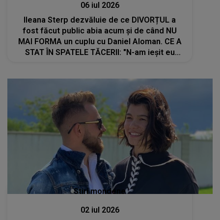
06 iul 2026
Ileana Sterp dezvăluie de ce DIVORȚUL a
fost făcut public abia acum și de când NU
MAI FORMA un cuplu cu Daniel Aloman. CE A
STAT ÎN SPATELE TĂCERII: "N-am ieșit eu
până acum să zic nimic, nu am..."
Stiri mondene
02 iul 2026