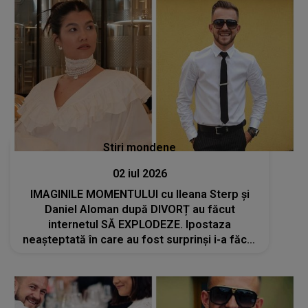
Stiri mondene
02 iul 2026
IMAGINILE MOMENTULUI cu Ileana Sterp și
Daniel Aloman după DIVORȚ au făcut
internetul SĂ EXPLODEZE. Ipostaza
neașteptată în care au fost surprinși i-a făcut
pe mulți să creadă că NU văd bine: "Îmi
doresc să..."