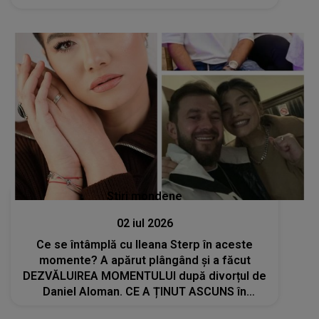
Stiri mondene
02 iul 2026
Ce se întâmplă cu Ileana Sterp în aceste
momente? A apărut plângând și a făcut
DEZVĂLUIREA MOMENTULUI după divorțul de
Daniel Aloman. CE A ȚINUT ASCUNS în
spatele zâmbetului afișat până acum:"Am