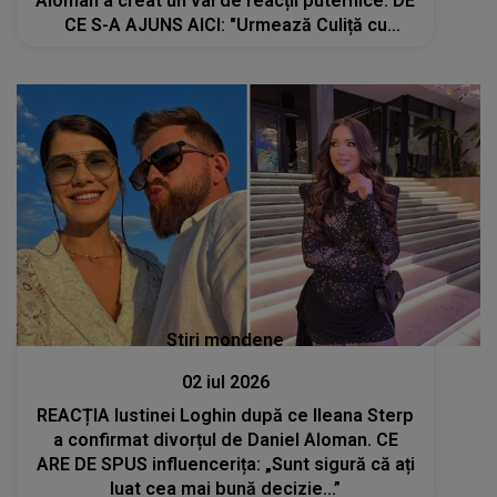
Aloman a creat un val de reacții puternice. DE
CE S-A AJUNS AICI: "Urmează Culiță cu
Daniela, prea multe..."
Stiri mondene
02 iul 2026
REACȚIA Iustinei Loghin după ce Ileana Sterp
a confirmat divorțul de Daniel Aloman. CE
ARE DE SPUS influencerița: „Sunt sigură că ați
luat cea mai bună decizie...”