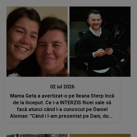
încredere în Dumnezeu că..."
Stiri mondene
02 iul 2026
Mama Geta a avertizat-o pe Ileana Sterp încă
de la început. Ce i-a INTERZIS fiicei sale să
facă atunci când l-a cunoscut pe Daniel
Aloman: "Când i l-am prezentat pe Dani, după
ce a plecat, a zis..."