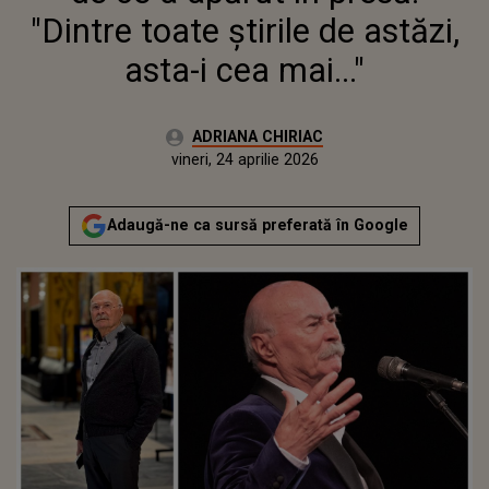
"Dintre toate știrile de astăzi,
asta-i cea mai..."
Autor:
ADRIANA CHIRIAC
Publicat:
vineri, 24 aprilie 2026
Actualizat:
vineri, 24 aprilie 2026
Adaugă-ne ca sursă preferată în Google