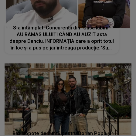
S-a întâmplat! Concurenții din "Casa Iubirii"
AU RĂMAS ULUIȚI CÂND AU AUZIT asta
despre Danciu. INFORMAȚIA care a oprit totul
în loc și a pus pe jar întreaga producție:"Sunt
niște acuzații grave. Nu..."
Bat clopote de nuntă pentru Dorian Popa și