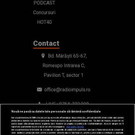
PODCAST
Concursuri
HOT40
Contact
Bd. Mărăști 65-67,
Romexpo Intrarea C,
Pavilion T, sector 1
office@radioimpuls.ro
LIVE : 0754-222.999
Nouă ne pasă ca datele tale personale să rămână confidențiale
WhatsApp: 0754-222.999
Noi și partenerii noștri
589
stocăm și/sau accesăm informații pe dispozitivul dvs., precum identificatorii cookie unici pentru
prelucrarea datelor cu caracter personal. Puteți accepta sau gestiona preferințele dvs. făcând clic mai jos, respectiv vă
puteți opune utilizării unui interes legitim în orice moment pe pagina cu politica de confidențialitate. Aceste alegeri vor fi
raportate partenerilor noștri și nu vă vor afecta navigarea.
Mai multe detalii
Noi si partenerii nostri (retelele de socializare si agentiile de publicitate partenere, precum si furnizorii nostri de servicii de
date analitice) prelucram date pentru a permite website-ului sa functioneze, pentru a personaliza continutul si anunturile