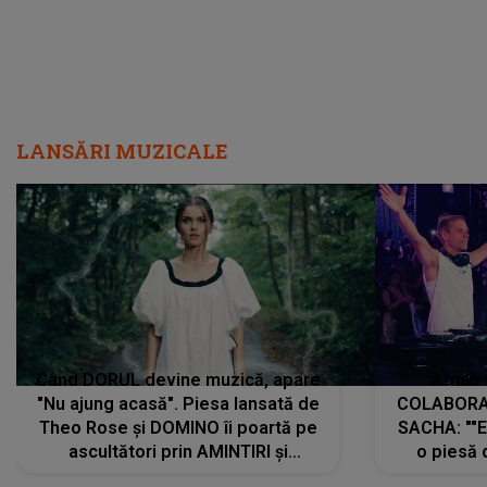
LANSĂRI MUZICALE
Când DORUL devine muzică, apare
Armin 
"Nu ajung acasă". Piesa lansată de
COLABORAR
Theo Rose și DOMINO îi poartă pe
SACHA: ""E
ascultători prin AMINTIRI și
o piesă 
REGĂSIRI, iar drumul emoțiilor
imediat pre