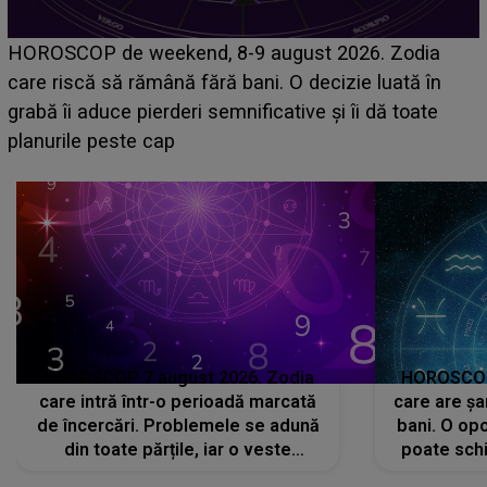
Emanuel a ținut ACEST DETALIU ASCUNS până
acum! În fața Alexandrei, concurentul din Casa Iubirii
face o MĂRTURISIRE NEAȘTEPTATĂ despre mama
sa: "I-am spus și ei în față, eu nu te iubesc pentru
că..."
HOROSCOP 7 august 2026. Zodia
HOROSCOP 
care intră într-o perioadă marcată
care are șa
de încercări. Problemele se adună
bani. O opo
din toate părțile, iar o veste
poate schi
neașteptată îi dă planurile peste
la