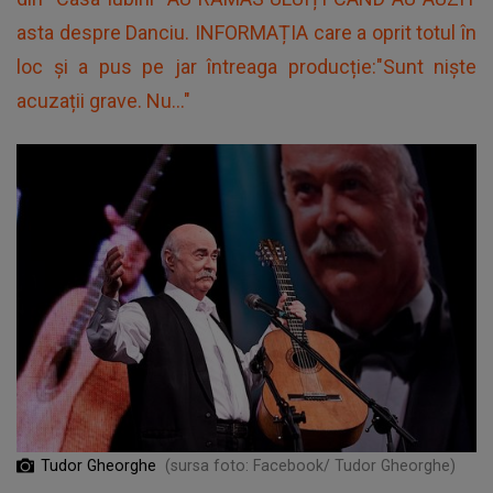
asta despre Danciu. INFORMAȚIA care a oprit totul în
loc și a pus pe jar întreaga producție:"Sunt niște
acuzații grave. Nu..."
Tudor Gheorghe
(sursa foto: Facebook/ Tudor Gheorghe)