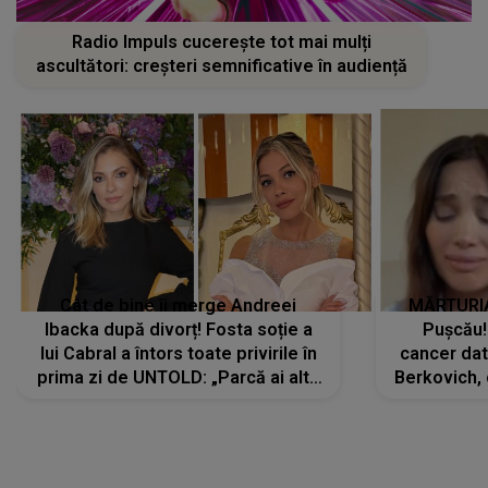
Radio Impuls cucerește tot mai mulți
ascultători: creșteri semnificative în audiență
Cât de bine îi merge Andreei
MĂRTURIA
Ibacka după divorț! Fosta soție a
Pușcău!
lui Cabral a întors toate privirile în
cancer dato
prima zi de UNTOLD: „Parcă ai altă
Berkovich, 
strălucire, emani putere,
accident ru
încredere, siguranță...”
Dacă nu 