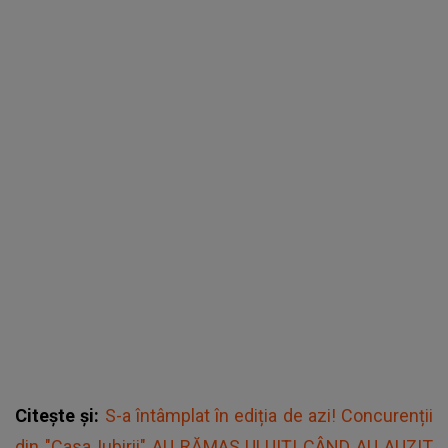
Citește și:
S-a întâmplat în ediția de azi! Concurenții
din "Casa Iubirii" AU RĂMAS ULUIȚI CÂND AU AUZIT