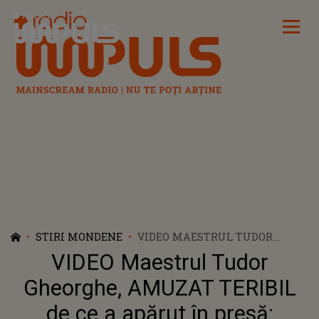
Radio Impuls
STIRI MONDENE
VIDEO MAESTRUL TUDOR
GHEORGHE, AMUZAT TERIBIL
VIDEO Maestrul Tudor
DE CE A APĂRUT ÎN PRESĂ:
"DINTRE TOATE ȘTIRILE DE
Gheorghe, AMUZAT TERIBIL
ASTĂZI, ASTA-I CEA MAI..."
de ce a apărut în presă: