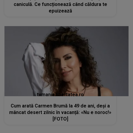
caniculă. Ce funcționează când căldura te
epuizează
tvmania.libertatea.ro
Cum arată Carmen Brumă la 49 de ani, deși a
mâncat desert zilnic în vacanță: «Nu e noroc!»
[FOTO]