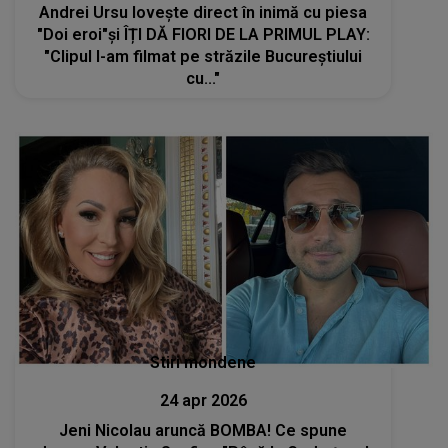
Andrei Ursu lovește direct în inimă cu piesa
"Doi eroi"și ÎȚI DĂ FIORI DE LA PRIMUL PLAY:
"Clipul l-am filmat pe străzile Bucureștiului
cu..."
Stiri mondene
24 apr 2026
Jeni Nicolau aruncă BOMBA! Ce spune