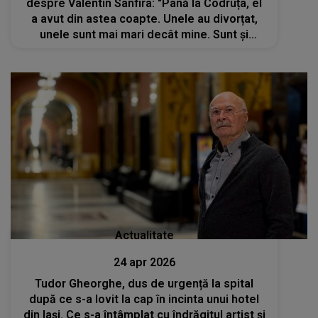
despre Valentin Sanfira: "Până la Codruța, el
a avut din astea coapte. Unele au divorțat,
unele sunt mai mari decât mine. Sunt și
persoane publice. Au..."
Actualitate
24 apr 2026
Tudor Gheorghe, dus de urgență la spital
după ce s-a lovit la cap în incinta unui hotel
din Iași. Ce s-a întâmplat cu îndrăgitul artist și