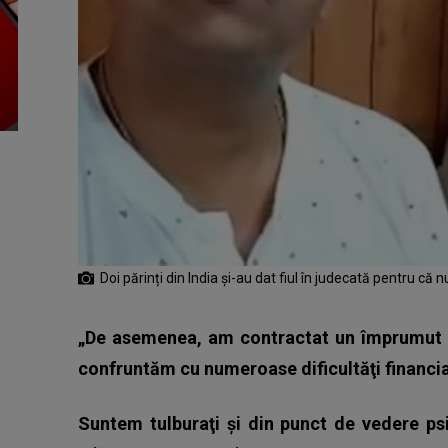
Doi părinți din India și-au dat fiul în judecată pentru că n
„De asemenea, am contractat un împrumut p
confruntăm cu numeroase dificultăţi financia
Suntem tulburaţi şi din punct de vedere ps