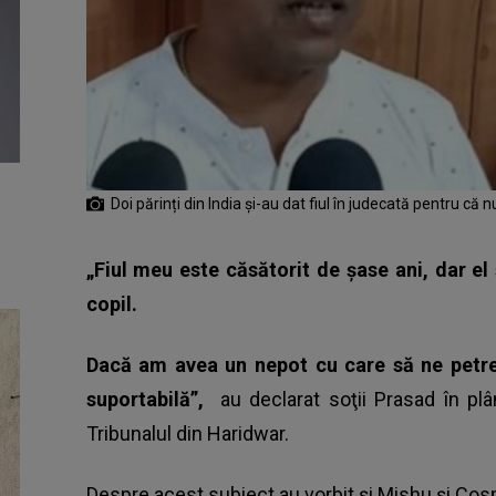
Doi părinți din India și-au dat fiul în judecată pentru că n
„Fiul meu este căsătorit de şase ani, dar el 
copil.
Dacă am avea un nepot cu care să ne petre
suportabilă”,
au declarat soţii Prasad în p
Tribunalul din Haridwar.
Despre acest subiect au vorbit și Mishu și Cosm