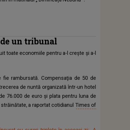
de un tribunal
it toate economiile pentru a-l creşte şi a-l
le fie rambursată. Compensaţia de 50 de
trecerea de nuntă organizată într-un hotel
 de 76.000 de euro şi plata pentru luna de
 străinătate, a raportat cotidianul
Times of
surat cu surori triplete în aceeași zi: „A