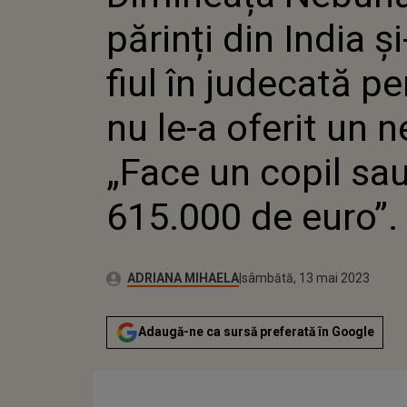
„FACE UN COPIL SA
părinți din India ș
EURO”. AUDIO
fiul în judecată p
nu le-a oferit un n
„Face un copil sa
615.000 de euro”.
Publicat:
Autor:
luni, 16 mai 2022
Actualizat:
ADRIANA MIHAELA
sâmbătă, 13 mai 2023
Adaugă-ne ca sursă preferată în Google