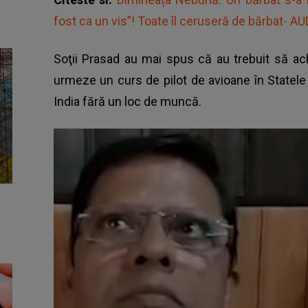
fost ca un vis”! Toate îl ceruseră de bărbat- A
Soţii Prasad au mai spus că au trebuit să ach
urmeze un curs de pilot de avioane în Statele 
India fără un loc de muncă.