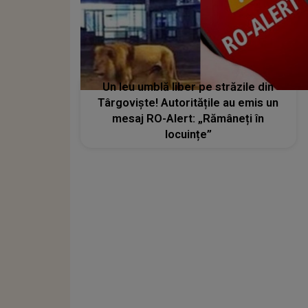
Un leu umblă liber pe străzile din
Târgovişte! Autoritățile au emis un
mesaj RO-Alert: „Rămâneți în
locuințe”