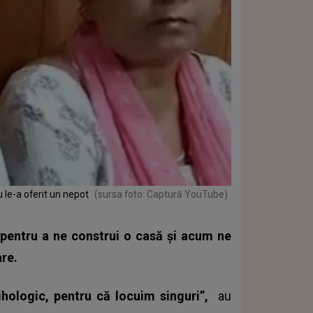
u le-a oferit un nepot
(sursa foto: Captură YouTube)
entru a ne construi o casă şi acum ne
re.
ihologic, pentru că locuim singuri”,
au