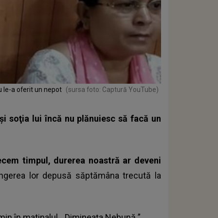
u le-a oferit un nepot
(sursa foto: Captură YouTube)
şi soţia lui încă nu plănuiesc să facă un
cem timpul, durerea noastră ar deveni
lângerea lor depusă săptămâna trecută la
in în matinalul „
Dimineața Nebună
”.