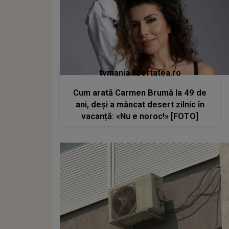
tvmania.libertatea.ro
Cum arată Carmen Brumă la 49 de
ani, deși a mâncat desert zilnic în
vacanță: «Nu e noroc!» [FOTO]