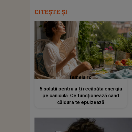
CITEȘTE ȘI
femeia.ro
5 soluții pentru a-ți recăpăta energia
pe caniculă. Ce funcționează când
căldura te epuizează