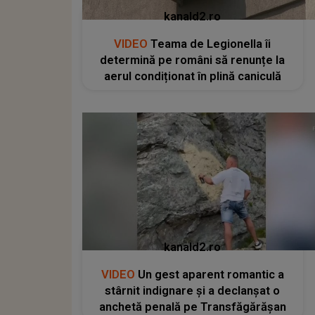
kanald2.ro
VIDEO
Teama de Legionella îi
determină pe români să renunțe la
aerul condiționat în plină caniculă
kanald2.ro
VIDEO
Un gest aparent romantic a
stârnit indignare și a declanșat o
anchetă penală pe Transfăgărășan