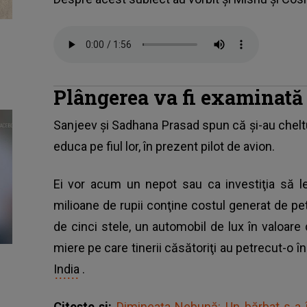
Plângerea va fi examinată 
Sanjeev şi Sadhana Prasad
spun că şi-au cheltu
educa pe fiul lor, în prezent pilot de avion.
Ei vor acum un nepot sau ca investiţia să 
milioane de rupii conţine costul generat de pe
de cinci stele, un automobil de lux în valoare
miere pe care tinerii căsătoriţi au petrecut-o în
India
.
Citeste si:
Dimineața Nebună: Un bărbat s-a în