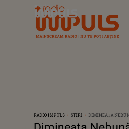
Radio Impuls
RADIO IMPULS
STIRI
DIMINEAȚA NEBUNĂ
INDIA ȘI-AU DAT F
Dimineața Nebună
PENTRU CĂ NU LE-