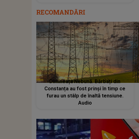
RECOMANDĂRI
Dimineața Nebună. Bărbați din
Constanța au fost prinși în timp ce
furau un stâlp de înaltă tensiune.
Audio