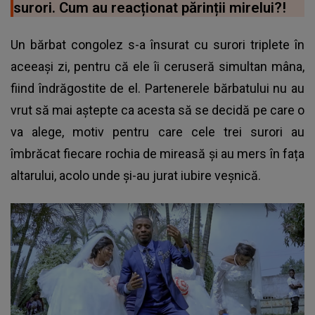
surori. Cum au reacționat părinții mirelui?!
Un bărbat congolez s-a însurat cu surori triplete în
aceeași zi, pentru că ele îi ceruseră simultan mâna,
fiind îndrăgostite de el. Partenerele bărbatului nu au
vrut să mai aștepte ca acesta să se decidă pe care o
va alege, motiv pentru care cele trei surori au
îmbrăcat fiecare rochia de mireasă și au mers în fața
altarului, acolo unde și-au jurat iubire veșnică.