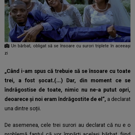
Un bărbat, obligat să se însoare cu surori triplete în aceeași
zi
„Când i-am spus că trebuie să se însoare cu toate
trei, a fost șocat.(...) Dar, din moment ce se
îndrăgostise de toate, nimic nu ne-a putut opri,
deoarece și noi eram îndrăgostite de el”,
a declarat
una dintre soții.
De asemenea, cele trei surori au declarat că nu e o
problemă faptul că
vor împărți același bărbat
, fiind