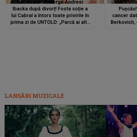
Cât de bine îi merge Andreei
MĂRTURIA
Ibacka după divorț! Fosta soție a
Pușcău!
lui Cabral a întors toate privirile în
cancer dato
prima zi de UNTOLD: „Parcă ai altă
Berkovich, 
strălucire, emani putere,
accident ru
încredere, siguranță...”
Dacă nu 
LANSĂRI MUZICALE