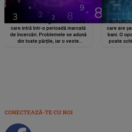
HOROSCOP 7 august 2026. Zodia
HOROSCOP 
care intră într-o perioadă marcată
care are șa
de încercări. Problemele se adună
bani. O opo
din toate părțile, iar o veste
poate schi
neașteptată îi dă planurile peste
la
cap
CONECTEAZĂ-TE CU NOI