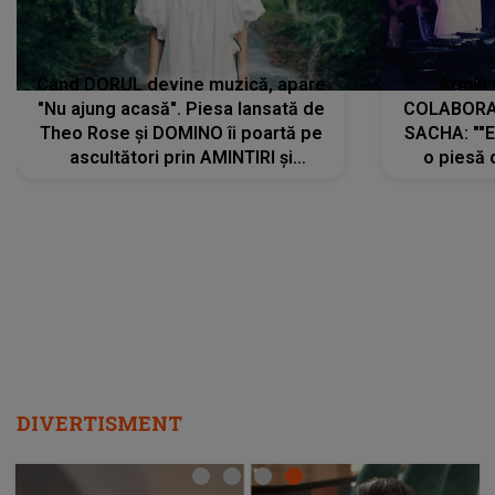
Când DORUL devine muzică, apare
Armin 
"Nu ajung acasă". Piesa lansată de
COLABORAR
Theo Rose și DOMINO îi poartă pe
SACHA: ""E
ascultători prin AMINTIRI și
o piesă 
REGĂSIRI, iar drumul emoțiilor
imediat pre
trece prin sufletul publicului:
cu mine șt
"Pentru toți cei care au plecat
păstrăm do
departe ca să le fie mai bine"
DIVERTISMENT