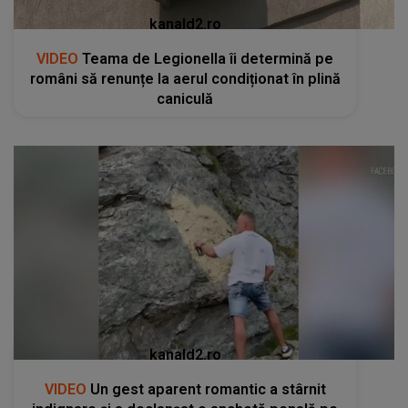
kanald2.ro
VIDEO
Teama de Legionella îi determină pe
români să renunțe la aerul condiționat în plină
caniculă
kanald2.ro
VIDEO
Un gest aparent romantic a stârnit