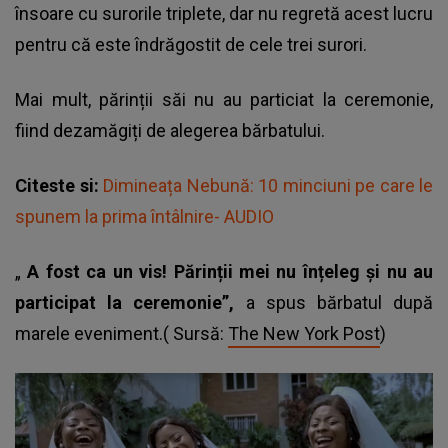
însoare cu surorile triplete
, dar nu regretă acest lucru
pentru că este îndrăgostit de cele trei surori.
Mai mult, părinții săi nu au particiat la ceremonie,
fiind dezamăgiți de alegerea bărbatului.
Citeste si:
Dimineața Nebună: 10 minciuni pe care le
spunem la prima întâlnire- AUDIO
„
A fost ca un vis! Părinții mei nu înțeleg și nu au
participat la ceremonie”,
a spus bărbatul după
marele eveniment.( Sursă:
The New York Post
)