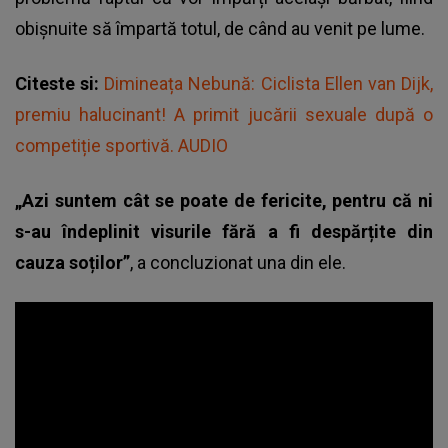
obișnuite să împartă totul, de când au venit pe lume.
Citeste si:
Dimineața Nebună: Ciclista Ellen van Dijk,
premiu halucinant! A primit jucării sexuale după o
competiție sportivă. AUDIO
„Azi suntem cât se poate de fericite, pentru că ni
s-au îndeplinit visurile fără a fi despărțite din
cauza soților”
, a concluzionat una din ele.