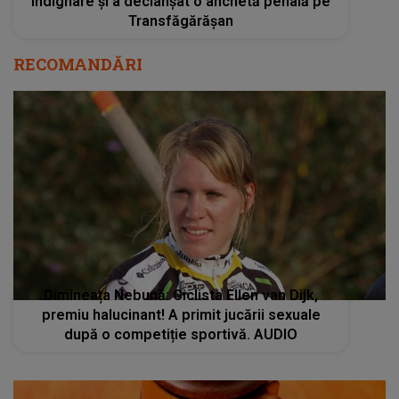
indignare și a declanșat o anchetă penală pe
Transfăgărășan
RECOMANDĂRI
Dimineața Nebună: Ciclista Ellen van Dijk,
premiu halucinant! A primit jucării sexuale
după o competiție sportivă. AUDIO