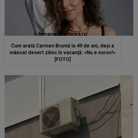
tvmania.libertatea.ro
Cum arată Carmen Brumă la 49 de ani, deși a
mâncat desert zilnic în vacanță: «Nu e noroc!»
[FOTO]