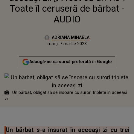
Toate îl ceruseră de bărbat -
AUDIO
Autor:
ADRIANA MIHAELA
Publicat:
luni, 7 martie 2022
Actualizat:
marți, 7 martie 2023
Adaugă-ne ca sursă preferată în Google
Un bărbat, obligat să se însoare cu surori triplete în aceeași
zi
Un bărbat s-a însurat în aceeași zi cu trei