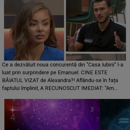
HOROSCOP de weeken
 concurentă din "Casa Iubirii" l-a
care riscă să rămână 
ere pe Emanuel. CINE ESTE
grabă îi aduce pierder
lexandra?! Aflându-se în fața
planurile peste cap
, A RECUNOSCUT IMEDIAT: "Am