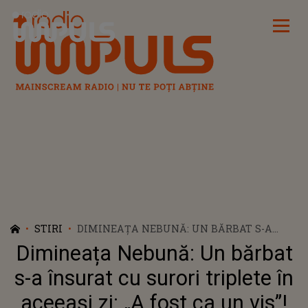
Radio Impuls
STIRI
DIMINEAȚA NEBUNĂ: UN BĂRBAT S-A
ÎNSURAT CU SURORI TRIPLETE ÎN ACEEAȘI
Dimineața Nebună: Un bărbat
ZI: „A FOST CA UN VIS”! TOATE ÎL
CERUSERĂ DE BĂRBAT - AUDIO
s-a însurat cu surori triplete în
aceeași zi: „A fost ca un vis”!