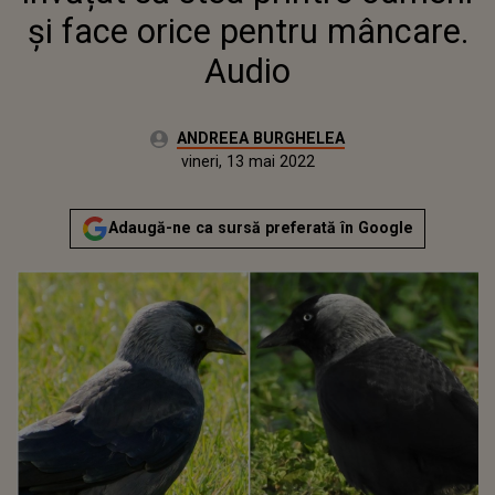
și face orice pentru mâncare.
Audio
Autor:
ANDREEA BURGHELEA
Publicat:
vineri, 13 mai 2022
Actualizat:
vineri, 13 mai 2022
Adaugă-ne ca sursă preferată în Google