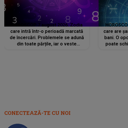
HOROSCOP 7 august 2026. Zodia
HOROSCOP 
care intră într-o perioadă marcată
care are șa
de încercări. Problemele se adună
bani. O opo
din toate părțile, iar o veste
poate schi
neașteptată îi dă planurile peste
la
cap
CONECTEAZĂ-TE CU NOI