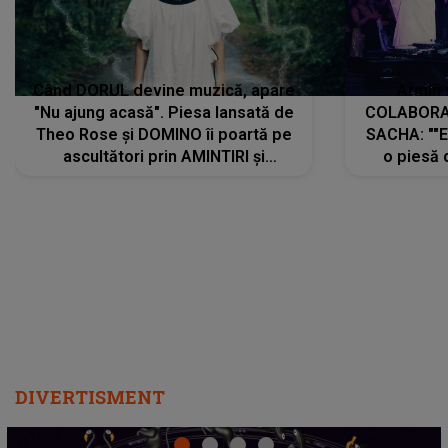
Când DORUL devine muzică, apare
Armin 
"Nu ajung acasă". Piesa lansată de
COLABORAR
Theo Rose și DOMINO îi poartă pe
SACHA: ""E
ascultători prin AMINTIRI și
o piesă 
REGĂSIRI, iar drumul emoțiilor
imediat pre
trece prin sufletul publicului:
cu mine șt
"Pentru toți cei care au plecat
păstrăm do
departe ca să le fie mai bine"
DIVERTISMENT