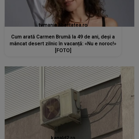
tvmania.libertatea.ro
Cum arată Carmen Brumă la 49 de ani, deși a
mâncat desert zilnic în vacanță: «Nu e noroc!»
[FOTO]
kanald2.ro