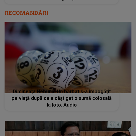
RECOMANDĂRI
Dimineața Nebună. Un bărbat s-a îmbogățit
pe viață după ce a câștigat o sumă colosală
la loto. Audio