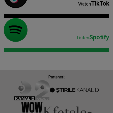
TikTok
Watch
Spotify
Listen
Parteneri: