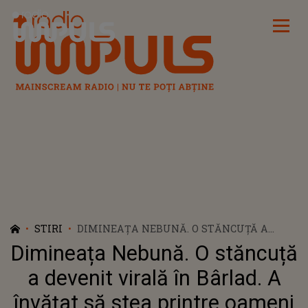
Radio Impuls
STIRI
DIMINEAȚA NEBUNĂ. O STĂNCUȚĂ A
DEVENIT VIRALĂ ÎN BÂRLAD. A ÎNVĂȚAT
Dimineața Nebună. O stăncuță
SĂ STEA PRINTRE OAMENI ȘI FACE ORICE
PENTRU MÂNCARE. AUDIO
a devenit virală în Bârlad. A
învățat să stea printre oameni