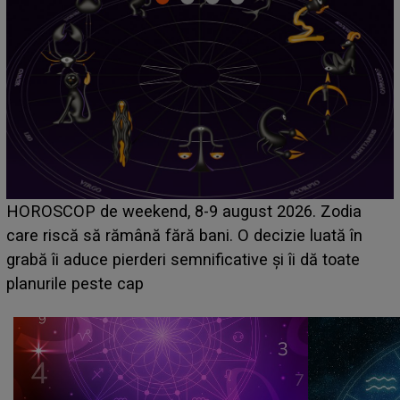
Emanuel a ținut ACEST DETALIU ASCUNS până
acum! În fața Alexandrei, concurentul din Casa Iubirii
face o MĂRTURISIRE NEAȘTEPTATĂ despre mama
sa: "I-am spus și ei în față, eu nu te iubesc pentru
că..."