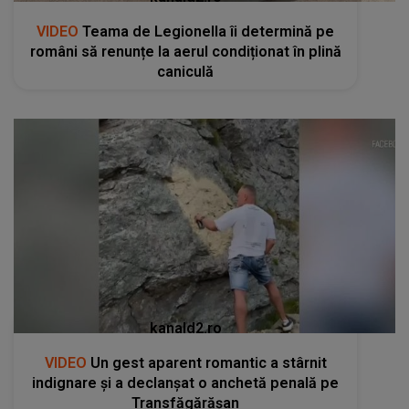
VIDEO
Teama de Legionella îi determină pe
români să renunțe la aerul condiționat în plină
caniculă
kanald2.ro
VIDEO
Un gest aparent romantic a stârnit
indignare și a declanșat o anchetă penală pe
Transfăgărășan