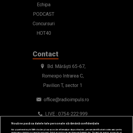
Echipa
PODCAST
Concursuri
HOT40
Contact
Bd. Mărăști 65-67,
Romexpo Intrarea C,
Pavilion T, sector 1
office@radioimpuls.ro
LIVE : 0754-222.999
WhatsApp: 0754-222.999
Nouă ne pasă ca datele tale personale să rămână confidențiale
Noi și partenerii noștri
589
stocăm și/sau accesăm informații pe dispozitivul dvs., precum identificatorii cookie unici pentru
prelucrarea datelor cu caracter personal. Puteți accepta sau gestiona preferințele dvs. făcând clic mai jos, respectiv vă