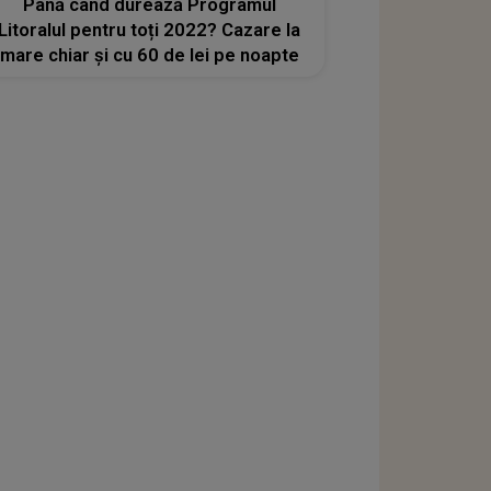
Până când durează Programul
Litoralul pentru toți 2022? Cazare la
mare chiar şi cu 60 de lei pe noapte