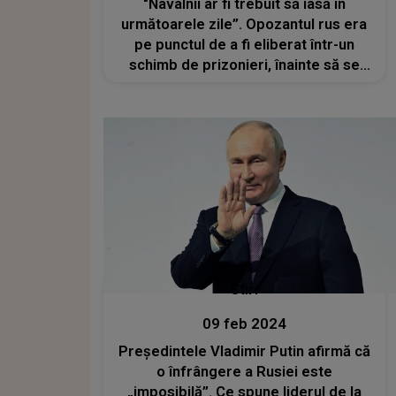
"Navalnîi ar fi trebuit să iasă în
următoarele zile”. Opozantul rus era
pe punctul de a fi eliberat într-un
schimb de prizonieri, înainte să se
stingă din viață
Stiri
09 feb 2024
Președintele Vladimir Putin afirmă că
o înfrângere a Rusiei este
„imposibilă”. Ce spune liderul de la