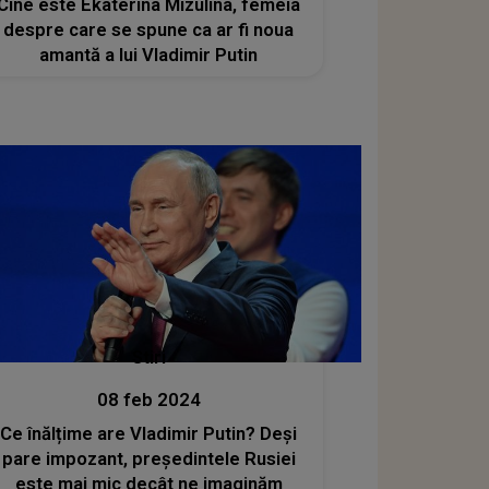
Cine este Ekaterina Mizulina, femeia
despre care se spune ca ar fi noua
amantă a lui Vladimir Putin
Stiri
08 feb 2024
Ce înălțime are Vladimir Putin? Deși
pare impozant, președintele Rusiei
este mai mic decât ne imaginăm