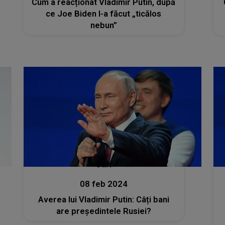
Cum a reacționat Vladimir Putin, după
ce Joe Biden l-a făcut „ticălos
nebun”
Stiri
08 feb 2024
Averea lui Vladimir Putin: Câți bani
are președintele Rusiei?