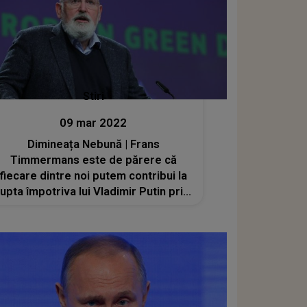
Stiri
09 mar 2022
Dimineața Nebună | Frans
Timmermans este de părere că
fiecare dintre noi putem contribui la
lupta împotriva lui Vladimir Putin prin
consumul redus de gaze. Audio