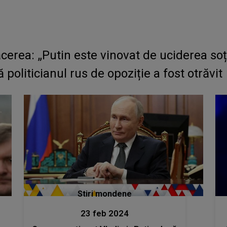
ăcerea: „Putin este vinovat de uciderea so
 politicianul rus de opoziție a fost otrăvit
Stiri mondene
23 feb 2024