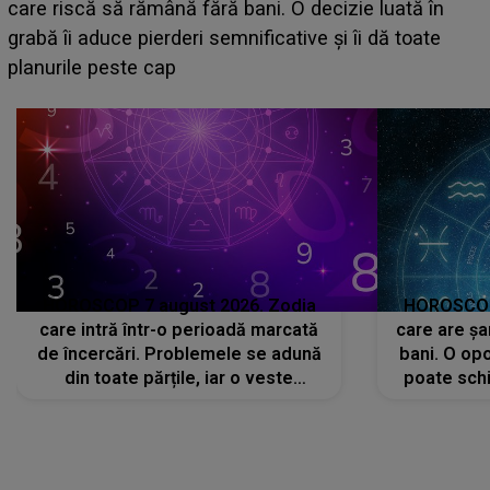
acum! În fața Alexandrei, concurentul din Casa Iubirii
face o MĂRTURISIRE NEAȘTEPTATĂ despre mama
sa: "I-am spus și ei în față, eu nu te iubesc pentru
că..."
HOROSCOP 7 august 2026. Zodia
HOROSCOP 
care intră într-o perioadă marcată
care are șa
de încercări. Problemele se adună
bani. O opo
din toate părțile, iar o veste
poate schi
neașteptată îi dă planurile peste
la
cap