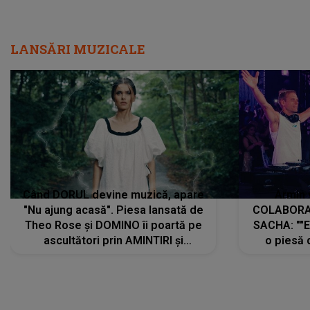
LANSĂRI MUZICALE
Când DORUL devine muzică, apare
Armin 
"Nu ajung acasă". Piesa lansată de
COLABORAR
Theo Rose și DOMINO îi poartă pe
SACHA: ""E
ascultători prin AMINTIRI și
o piesă 
REGĂSIRI, iar drumul emoțiilor
imediat pre
trece prin sufletul publicului:
cu mine șt
"Pentru toți cei care au plecat
păstrăm do
departe ca să le fie mai bine"