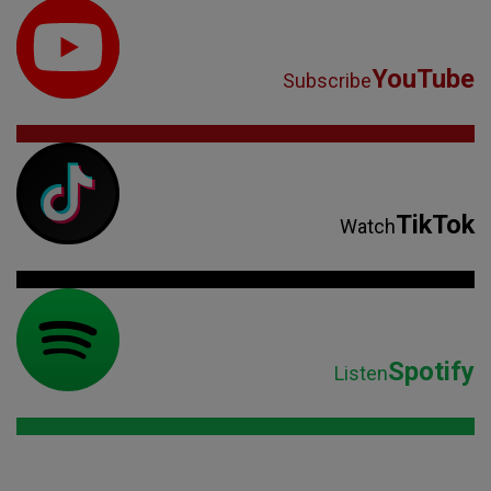
YouTube
Subscribe
TikTok
Watch
Spotify
Listen