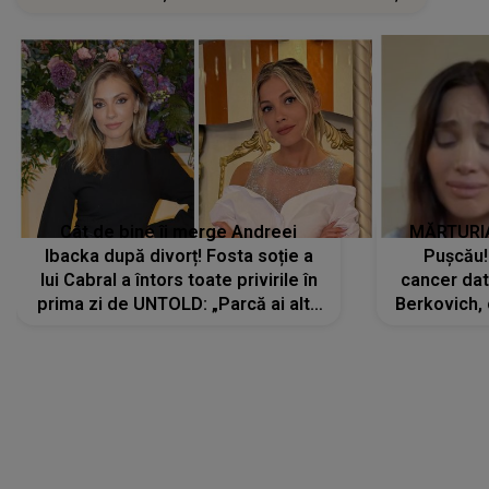
Cât de bine îi merge Andreei
MĂRTURIA
Ibacka după divorț! Fosta soție a
Pușcău!
lui Cabral a întors toate privirile în
cancer dato
prima zi de UNTOLD: „Parcă ai altă
Berkovich, 
strălucire, emani putere,
accident ru
încredere, siguranță...”
Dacă nu 