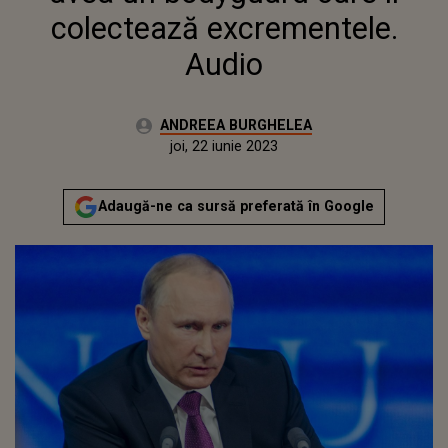
colectează excrementele.
Audio
Autor:
ANDREEA BURGHELEA
Publicat:
miercuri, 22 iunie 2022
Actualizat:
joi, 22 iunie 2023
Adaugă-ne ca sursă preferată în Google