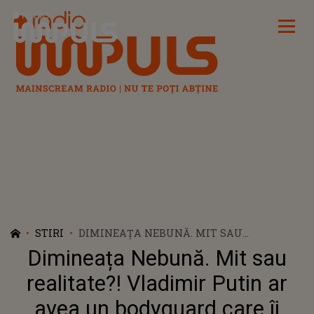
Radio Impuls
STIRI
DIMINEAȚA NEBUNĂ. MIT SAU
REALITATE?! VLADIMIR PUTIN AR AVEA
Dimineața Nebună. Mit sau
UN BODYGUARD CARE ÎI COLECTEAZĂ
EXCREMENTELE. AUDIO
realitate?! Vladimir Putin ar
avea un bodyguard care îi