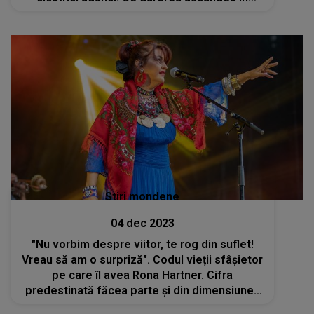
spatele zâmbetului ei luminos
Stiri mondene
04 dec 2023
"Nu vorbim despre viitor, te rog din suflet!
Vreau să am o surpriză". Codul vieții sfâșietor
pe care îl avea Rona Hartner. Cifra
predestinată făcea parte și din dimensiunea
morții