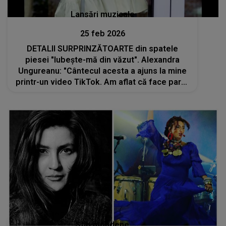
Lansări muzicale
25 feb 2026
DETALII SURPRINZĂTOARTE din spatele
piesei "Iubește-mă din văzut". Alexandra
Ungureanu: "Cântecul acesta a ajuns la mine
printr-un video TikTok. Am aflat că face parte
din..."
Stiri mondene