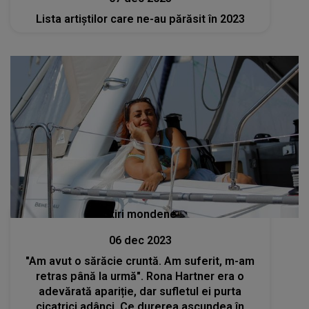
Lista artiștilor care ne-au părăsit în 2023
Stiri mondene
06 dec 2023
"Am avut o sărăcie cruntă. Am suferit, m-am
retras până la urmă". Rona Hartner era o
adevărată apariție, dar sufletul ei purta
cicatrici adânci. Ce durerea ascundea în