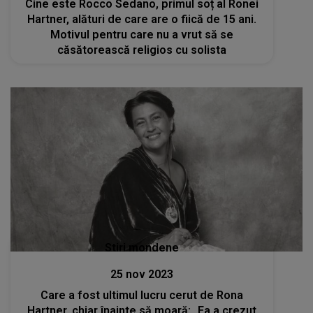
Cine este Rocco Sedano, primul soț al Ronei
Hartner, alături de care are o fiică de 15 ani.
Motivul pentru care nu a vrut să se
căsătorească religios cu solista
Stiri mondene
25 nov 2023
Care a fost ultimul lucru cerut de Rona
Hartner, chiar înainte să moară: „Ea a crezut