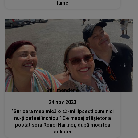
lume
Stiri mondene
24 nov 2023
”Surioara mea mică o să-mi lipsești cum nici
nu-ți puteai închipui” Ce mesaj sfâșietor a
postat sora Ronei Hartner, după moartea
solistei