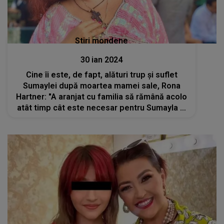
Stiri mondene
30 ian 2024
Cine îi este, de fapt, alături trup și suflet
Sumaylei după moartea mamei sale, Rona
Hartner: "A aranjat cu familia să rămână acolo
atât timp cât este necesar pentru Sumayla și
să o ajute pentru a se reîntoarce la școală, a-
și face pasiunea pe care o vrea