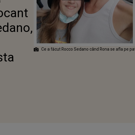
EDANO, FOSTUL
ocant
RONEI
R, CÂND
 ERA PE
edano,
i
Ce a făcut Rocco Sedano când Rona se afla pe pa
sta