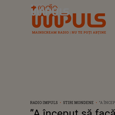
Radio Impuls
RADIO IMPULS
STIRI MONDENE
”A ÎNCE
SCANDAL
”A început să fac
ȘOCANT