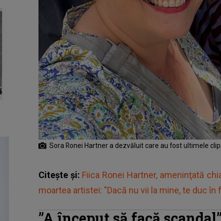
Sora Ronei Hartner a dezvăluit care au fost ultimele clipe
Citește și:
Fiica Ronei Hartner, ameninţată chia
moartea artistei: "Dacă nu vii la mine, te duc în
”A început să facă scandal