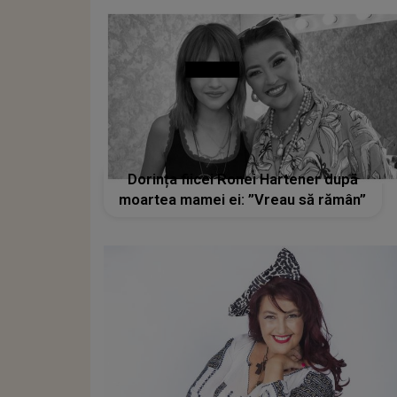
Dorința fiicei Ronei Hartener după
moartea mamei ei: ”Vreau să rămân”