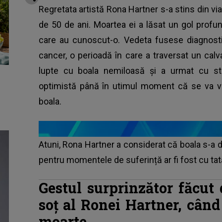
Regretata artistă Rona Hartner s-a stins din via
de 50 de ani. Moartea ei a lăsat un gol profund
care au cunoscut-o. Vedeta fusese diagnosti
cancer, o perioadă în care a traversat un calva
lupte cu boala nemiloasă și a urmat cu str
optimistă până în utimul moment că se va vi
boala.
Atuni, Rona Hartner a considerat că boala s-a 
pentru momentele de suferință ar fi fost cu tat
Gestul surprinzător făcut
soț al Ronei Hartner, când
moarte