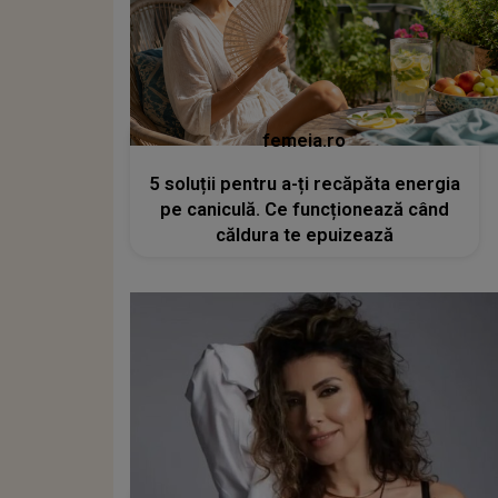
femeia.ro
5 soluții pentru a-ți recăpăta energia
pe caniculă. Ce funcționează când
căldura te epuizează