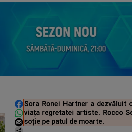
DISTRIBUIE ARTICOLUL
Sora Ronei Hartner a dezvăluit c
viața regretatei artiste. Rocco S
soție pe patul de moarte.