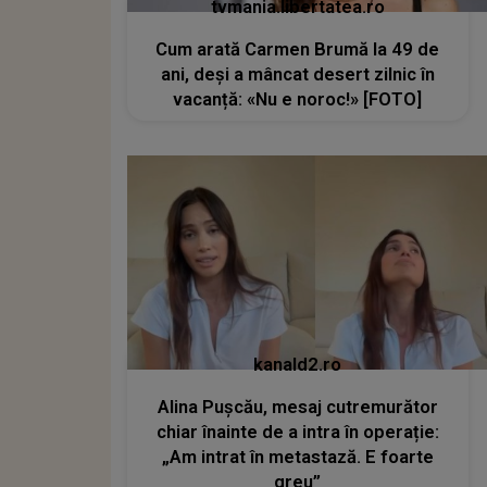
tvmania.libertatea.ro
Cum arată Carmen Brumă la 49 de
ani, deși a mâncat desert zilnic în
vacanță: «Nu e noroc!» [FOTO]
kanald2.ro
Alina Pușcău, mesaj cutremurător
chiar înainte de a intra în operație:
„Am intrat în metastază. E foarte
greu”