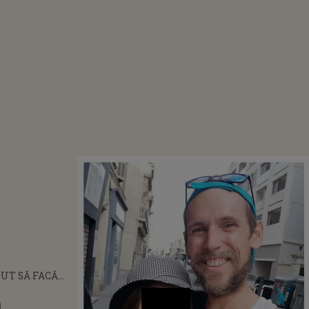
PUT SĂ FACĂ
” GESTUL
ă
 FĂCUT DE