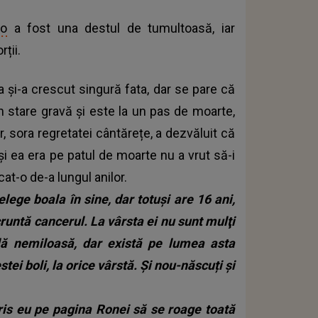
no
a fost una destul de tumultoasă, iar
ții.
sta și-a crescut singură fata, dar se pare că
în stare gravă și este la un pas de moarte,
 sora regretatei cântărețe, a dezvăluit că
eși ea era pe patul de moarte nu a vrut să-i
at-o de-a lungul anilor.
elege boala în sine, dar totuşi are 16 ani,
runtă cancerul. La vârsta ei nu sunt mulţi
ală nemiloasă, dar există pe lumea asta
ei boli, la orice vârstă. Şi nou-născuți şi
ris eu pe pagina Ronei să se roage toată