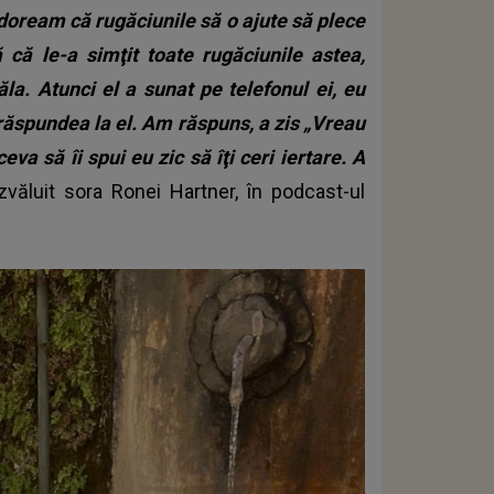
doream că rugăciunile să o ajute să plece
 că le-a simţit toate rugăciunile astea,
ăla. Atunci el a sunat pe telefonul ei, eu
răspundea la el.
Am răspuns, a zis „Vreau
va să îi spui eu zic să îţi ceri iertare. A
zvăluit sora Ronei Hartner, în podcast-ul