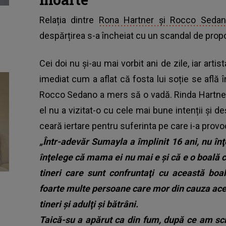
Relația dintre
Rona Hartner și Rocco Seda
despărțirea s-a încheiat cu un scandal de propor
Cei doi nu și-au mai vorbit ani de zile, iar arti
imediat cum a aflat că fosta lui soție se află 
Rocco Sedano a mers să o vadă. Rinda Hartner,
el nu a vizitat-o cu cele mai bune intenții și d
ceară iertare pentru suferinta pe care i-a provoc
„Într-adevăr Sumayla a împlinit 16 ani, nu înţ
înţelege că mama ei nu mai e şi că e o boală c
tineri care sunt confruntaţi cu această bo
foarte multe persoane care mor din cauza acest
tineri şi adulţi şi bătrâni.
Taică-su a apărut ca din fum, după ce am sc