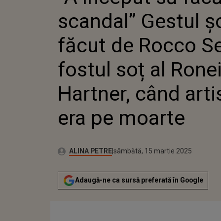
ROCCO S
scandal” Gestul ș
SOȚ AL 
HARTNE
ARTISTA
făcut de Rocco S
MOARTE
fostul soț al Rone
Hartner, când arti
era pe moarte
Publicat:
Autor:
vineri, 15 martie 2024
Actualizat:
ALINA PETRE
sâmbătă, 15 martie 2025
Adaugă-ne ca sursă preferată în Google