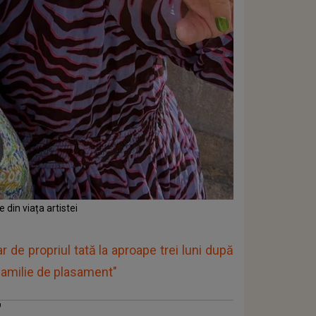
 din viața artistei
r de propriul tată la aproape trei luni după
 familie de plasament"
”