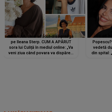
MESAJUL care a făcut-o să plângă
CE SE Î
pe Ileana Sterp. CUM A APĂRUT
Popescu?
sora lui Culiță în mediul online: „Va
vedetă du
veni ziua când povara va dispărea,
din spital:
iar lacrimile...”