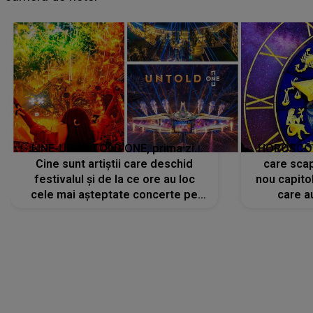
avut..."
LINE-UP UNTOLD ONE, prima zi.
HOROSCOP 
Cine sunt artiștii care deschid
care scap
festivalul și de la ce ore au loc
nou capitol
cele mai așteptate concerte pe
care a
scena principală?
perioadă 