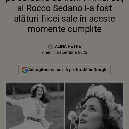
MOMENTE CUMPLITE
al Rocco Sedano i-a fost
alături fiicei sale în aceste
momente cumplite
Autor:
ALINA PETRE
Publicat:
vineri, 1 decembrie 2023
Actualizat:
vineri, 1 decembrie 2023
Adaugă-ne ca sursă preferată în Google