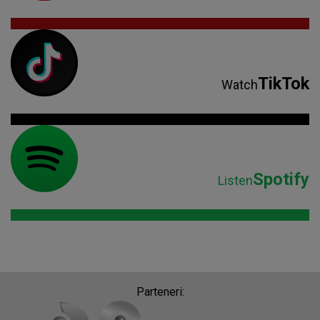
TikTok
Watch
Spotify
Listen
Parteneri: