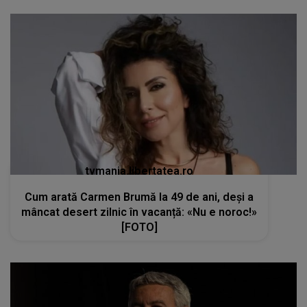
tvmania.libertatea.ro
Cum arată Carmen Brumă la 49 de ani, deși a
mâncat desert zilnic în vacanță: «Nu e noroc!»
[FOTO]