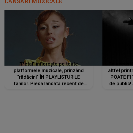
LANSĂRI MUZICALE
"Petal" înflorește pe toate
De această 
platformele muzicale, prinzând
altfel prin
"rădăcini" ÎN PLAYLISTURILE
POATE FI
fanilor. Piesa lansată recent de
de public!
Ariana Grande îi face pe
a lansat V
ascultători SĂ O ASCULTE PE
REPEAT