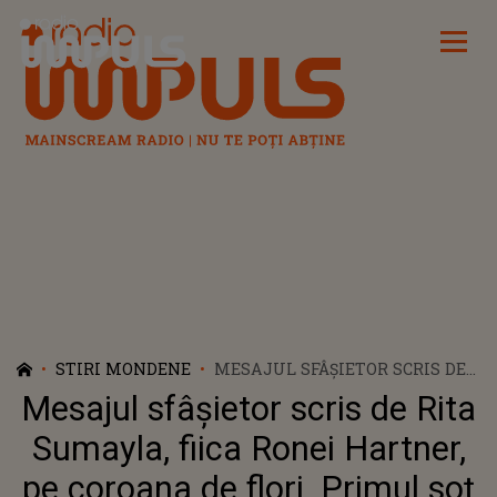
Radio Impuls
STIRI MONDENE
MESAJUL SFÂȘIETOR SCRIS DE
RITA SUMAYLA, FIICA RONEI
Mesajul sfâșietor scris de Rita
HARTNER, PE COROANA DE
FLORI. PRIMUL SOȚ AL ROCCO
Sumayla, fiica Ronei Hartner,
SEDANO I-A FOST ALĂTURI
pe coroana de flori. Primul soț
FIICEI SALE ÎN ACESTE