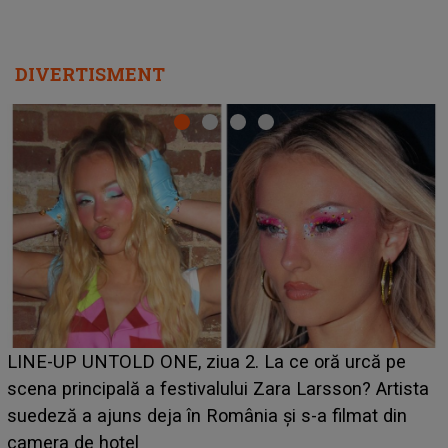
DIVERTISMENT
Ce a dezvăluit noua concurentă din "Casa Iubirii" l-a
luat prin surprindere pe Emanuel. CINE ESTE
BĂIATUL VIZAT de Alexandra?! Aflându-se în fața
faptului împlinit, A RECUNOSCUT IMEDIAT: "Am