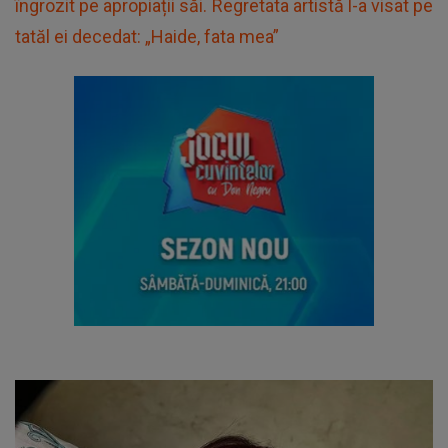
îngrozit pe apropiații săi. Regretata artistă l-a visat pe
tatăl ei decedat: „Haide, fata mea”