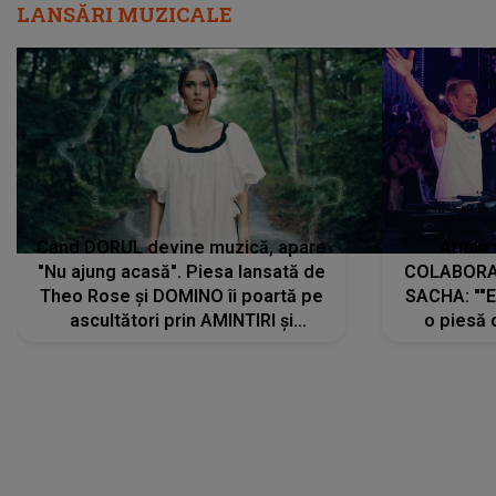
LANSĂRI MUZICALE
Când DORUL devine muzică, apare
Armin 
"Nu ajung acasă". Piesa lansată de
COLABORAR
Theo Rose și DOMINO îi poartă pe
SACHA: ""E
ascultători prin AMINTIRI și
o piesă 
REGĂSIRI, iar drumul emoțiilor
imediat pre
trece prin sufletul publicului:
cu mine șt
"Pentru toți cei care au plecat
păstrăm do
departe ca să le fie mai bine"