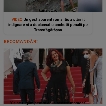
kanald2.ro
VIDEO
Un gest aparent romantic a stârnit
indignare și a declanșat o anchetă penală pe
Transfăgărășan
RECOMANDĂRI
”Să ne rugăm pentru ea în aceste moment”