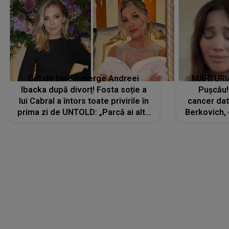
Cât de bine îi merge Andreei
MĂRTURIA
Ibacka după divorț! Fosta soție a
Pușcău!
lui Cabral a întors toate privirile în
cancer dato
prima zi de UNTOLD: „Parcă ai altă
Berkovich, 
strălucire, emani putere,
accident ru
încredere, siguranță...”
Dacă nu 