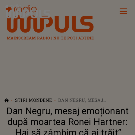
Radio Impuls
STIRI MONDENE
DAN NEGRU, MESAJ
EMOȚIONANT DUPĂ MOARTEA
Dan Negru, mesaj emoționant
RONEI HARTNER: „HAI SĂ
ZÂMBIM CĂ AI TRĂIT”. ARTISTA
după moartea Ronei Hartner:
S-A STINS DIN VIAȚĂ LA
„Hai să zâmbim că ai trăit”.
VÂRSTA DE 50 DE ANI