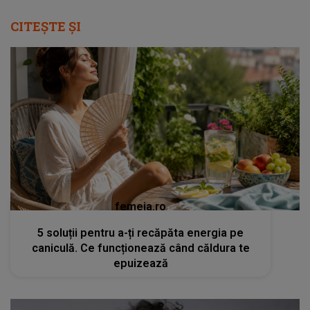
CITEȘTE ȘI
femeia.ro
5 soluții pentru a-ți recăpăta energia pe
caniculă. Ce funcționează când căldura te
epuizează