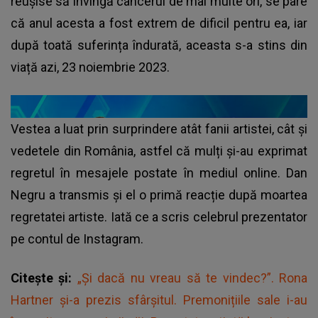
reușise să învingă cancerul de mai multe ori, se pare
că anul acesta a fost extrem de dificil pentru ea, iar
după toată suferința îndurată, aceasta s-a stins din
viață azi, 23 noiembrie 2023.
Vestea a luat prin surprindere atât fanii artistei, cât și
vedetele din România, astfel că mulți și-au exprimat
regretul în mesajele postate în mediul online. Dan
Negru a transmis și el o primă reacție după moartea
regretatei artiste. Iată ce a scris celebrul prezentator
pe contul de Instagram.
Citește și:
„Și dacă nu vreau să te vindec?”. Rona
Hartner și-a prezis sfârșitul. Premonițiile sale i-au