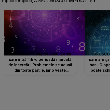
planurile peste cap
c
HOROSCOP 7 august 2026. Zodia
HOROSCOP 
care intră într-o perioadă marcată
care are șa
de încercări. Problemele se adună
bani. O opo
din toate părțile, iar o veste
poate schi
neașteptată îi dă planurile peste
la
cap