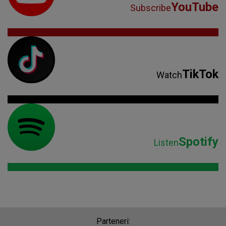
YouTube
Subscribe
TikTok
Watch
Spotify
Listen
Parteneri: