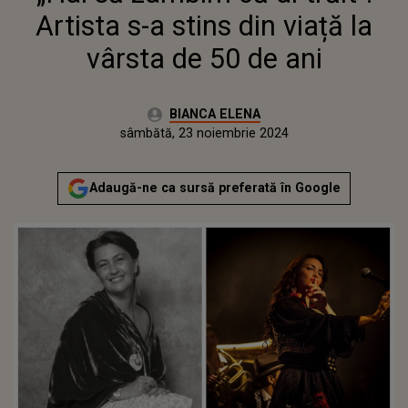
Artista s-a stins din viață la
vârsta de 50 de ani
Autor:
BIANCA ELENA
Publicat:
joi, 23 noiembrie 2023
Actualizat:
sâmbătă, 23 noiembrie 2024
Adaugă-ne ca sursă preferată în Google