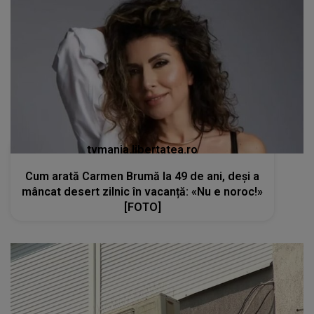
tvmania.libertatea.ro
Cum arată Carmen Brumă la 49 de ani, deși a
mâncat desert zilnic în vacanță: «Nu e noroc!»
[FOTO]