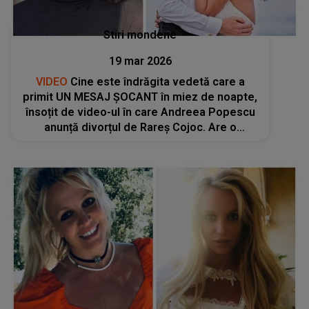
Stiri mondene
19 mar 2026
VIDEO
Cine este îndrăgita vedetă care a
primit UN MESAJ ȘOCANT în miez de noapte,
însoțit de video-ul în care Andreea Popescu
anunță divorțul de Rareș Cojoc. Are o
căsnicie fericită de ani de zile, dar a fost
AVERTIZATĂ SUBTIL că ar...