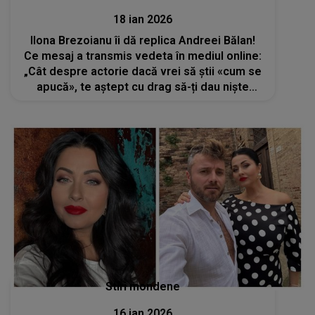
18 ian 2026
Ilona Brezoianu îi dă replica Andreei Bălan!
Ce mesaj a transmis vedeta în mediul online:
„Cât despre actorie dacă vrei să știi «cum se
apucă», te aștept cu drag să-ți dau niște
sfaturi”
Stiri mondene
16 ian 2026