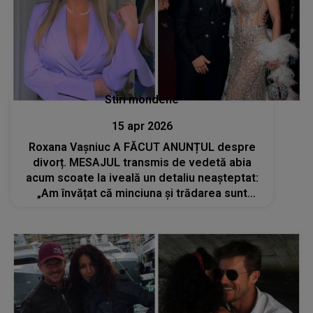
Stiri mondene
15 apr 2026
Roxana Vașniuc A FĂCUT ANUNȚUL despre
divorț. MESAJUL transmis de vedetă abia
acum scoate la iveală un detaliu neașteptat:
„Am învățat că minciuna și trădarea sunt
singurele care pot dărâma și cel mai înalt
zid...”