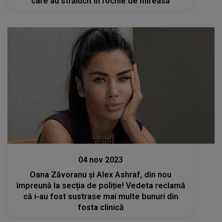
care au strălucit în rochie de mireasă
Stiri mondene
04 nov 2023
Oana Zăvoranu și Alex Ashraf, din nou
împreună la secția de poliție! Vedeta reclamă
că i-au fost sustrase mai multe bunuri din
fosta clinică