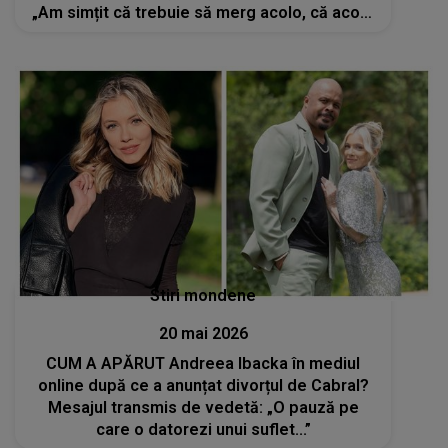
„Am simțit că trebuie să merg acolo, că acolo
e soarta mea”
Stiri mondene
20 mai 2026
CUM A APĂRUT Andreea Ibacka în mediul
online după ce a anunțat divorțul de Cabral?
Mesajul transmis de vedetă: „O pauză pe
care o datorezi unui suflet...”