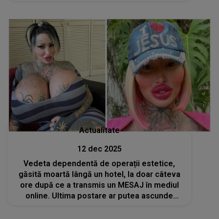
tradiție”
Actualitate
12 dec 2025
Vedeta dependentă de operații estetice,
găsită moartă lângă un hotel, la doar câteva
ore după ce a transmis un MESAJ în mediul
online. Ultima postare ar putea ascunde
adevărul din spatele TRAGEDIEI. A fost un
strigăt de ajutor sau a fost premeditată