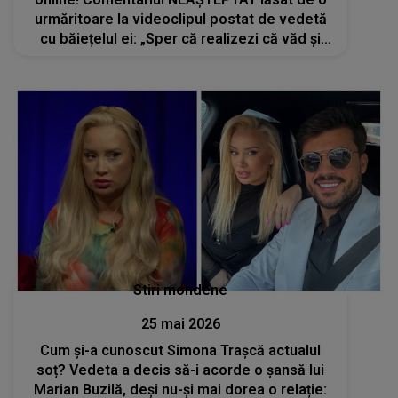
urmăritoare la videoclipul postat de vedetă
cu băiețelul ei: „Sper că realizezi că văd și
părinții colegilor lui și...”
Stiri mondene
25 mai 2026
Cum și-a cunoscut Simona Trașcă actualul
soț? Vedeta a decis să-i acorde o șansă lui
Marian Buzilă, deși nu-și mai dorea o relație: