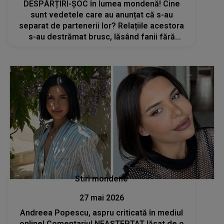
DESPĂRȚIRI-ȘOC în lumea mondenă! Cine
sunt vedetele care au anunțat că s-au
separat de partenerii lor? Relațiile acestora
s-au destrămat brusc, lăsând fanii fără
cuvinte
Stiri mondene
27 mai 2026
Andreea Popescu, aspru criticată în mediul
online! Comentariul NEAȘTEPTAT lăsat de o