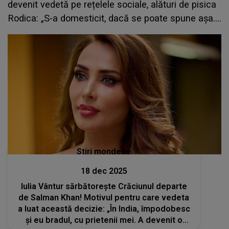
devenit vedetă pe rețelele sociale, alături de pisica
Rodica: „S-a domesticit, dacă se poate spune așa.
E un suflet deosebit”
Stiri mondene
18 dec 2025
Iulia Vântur sărbătorește Crăciunul departe
de Salman Khan! Motivul pentru care vedeta
a luat această decizie: „În India, împodobesc
și eu bradul, cu prietenii mei. A devenit o