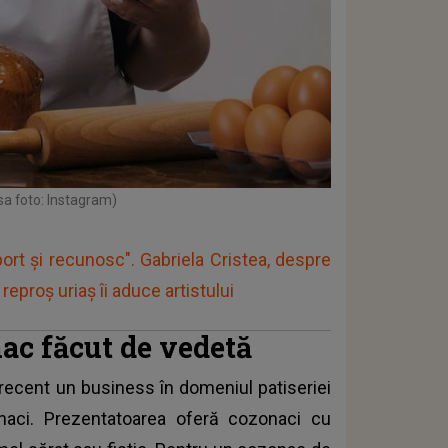
sa foto: Instagram)
ort și recunosc". Gabriela Cristea, despre
reproș uriaș îi aduce artistului
nac făcut de vedetă
at recent un business în domeniul patiseriei
naci. Prezentatoarea oferă cozonaci cu