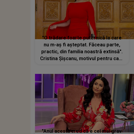
"O trădare foarte puternică la care
nu m-aș fi așteptat. Făceau parte,
practic, din familia noastră extinsă".
Cristina Șișcanu, motivul pentru care
a încetat să mai țină legătura cu finii
Gabriela Cristea și Tavi Clonda
"Anul acesta cred că e cel mai grav