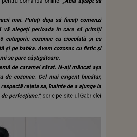
li pentru comandă online.
„Abia aștept să
acii mei. Puteți deja să faceți comenzi
ă vă alegeți perioada în care să primiți
categorii: cozonac cu ciocolată și cu
ă și pe babka. Avem cozonac cu fistic și
 mi se pare câștigătoare.
cremă de caramel sărat. N-ați mâncat așa
ta de cozonac. Cel mai exigent bucătar,
 respectă rețeta sa, înainte de a ajunge la
e de perfecțiune.”
, scrie pe site-ul Gabrielei