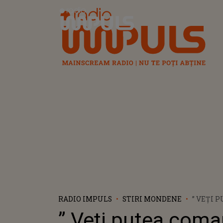
Radio Impuls
RADIO IMPULS
STIRI MONDENE
” VEȚI 
COMAND
” Veți putea com
MEI” GA