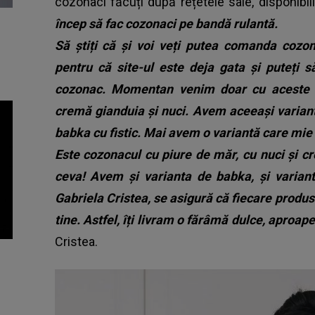
cozonaci făcuți după rețetele sale, disponibi
încep să fac cozonaci pe bandă rulantă.
Să știți că și voi veți putea comanda cozon
pentru că site-ul este deja gata și puteți s
cozonac. Momentan venim doar cu aceste 6 
cremă gianduia și nuci. Avem aceeași variant
babka cu fistic. Mai avem o variantă care mie
Este cozonacul cu piure de măr, cu nuci și 
ceva! Avem și varianta de babka, și varian
Gabriela Cristea, se asigură că fiecare produs
tine. Astfel, îți livram o fărâmă dulce, aproap
Cristea.