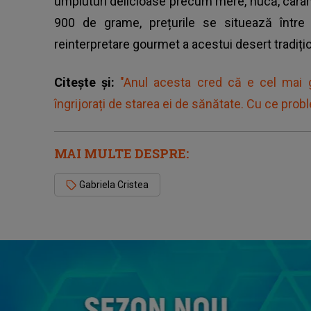
umpluturi delicioase precum mere, nucă, caram
900 de grame, prețurile se situează între
reinterpretare gourmet a acestui desert tradițio
Citește și:
"Anul acesta cred că e cel mai gra
îngrijorați de starea ei de sănătate. Cu ce prob
MAI MULTE DESPRE:
Gabriela Cristea