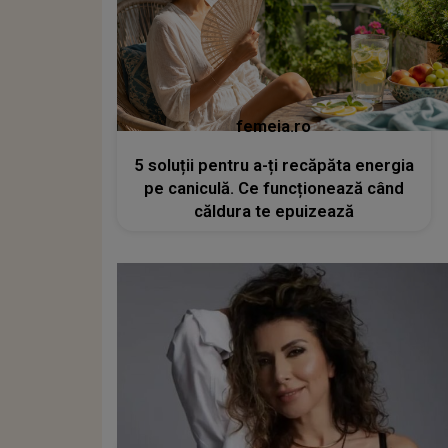
femeia.ro
5 soluții pentru a-ți recăpăta energia
pe caniculă. Ce funcționează când
căldura te epuizează