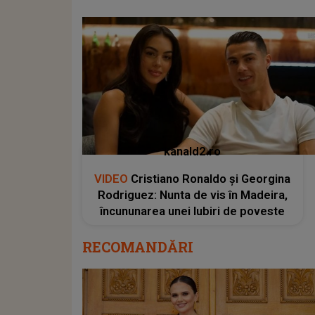
kanald2.ro
VIDEO
Cristiano Ronaldo și Georgina
Rodriguez: Nunta de vis în Madeira,
încununarea unei Iubiri de poveste
RECOMANDĂRI