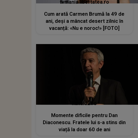
tvmania.libertatea.ro
Cum arată Carmen Brumă la 49 de
ani, deși a mâncat desert zilnic în
vacanță: «Nu e noroc!» [FOTO]
kanald2.ro
Momente dificile pentru Dan
Diaconescu. Fratele lui s-a stins din
viață la doar 60 de ani