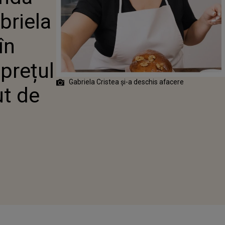
 S-A LANSAT ÎN
briela
. CARE ESTE
 UNUI
C FĂCUT DE
în
 prețul
Gabriela Cristea și-a deschis afacere
ut de