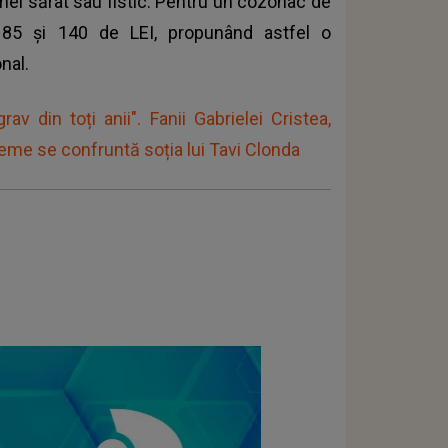
el sărat sau fistic. Pentru un cozonac de
 85 și 140 de LEI, propunând astfel o
nal.
v din toți anii". Fanii Gabrielei Cristea,
leme se confruntă soția lui Tavi Clonda