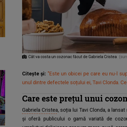
Cât va costa un cozonac făcut de Gabriela Cristea
(sur
Citește și:
"Este un obicei pe care eu nu-l sup
unul dintre defectele soțului ei, Tavi Clonda. Ce 
Care este prețul unui cozo
Gabriela Cristea
, soția lui Tavi Clonda, a lans
și oferă publicului o gamă variată de cozo