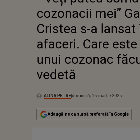
CRISTEA
cozonacii mei” Ga
AFACERI
PREȚUL
COZONA
Cristea s-a lansat 
VEDETĂ
afaceri. Care este
unui cozonac făc
vedetă
Publicat:
Autor:
sâmbătă, 16 martie 2024
Actualizat:
ALINA PETRE
duminică, 16 martie 2025
Adaugă-ne ca sursă preferată în Google