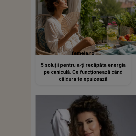
femeia.ro
5 soluții pentru a-ți recăpăta energia
pe caniculă. Ce funcționează când
căldura te epuizează