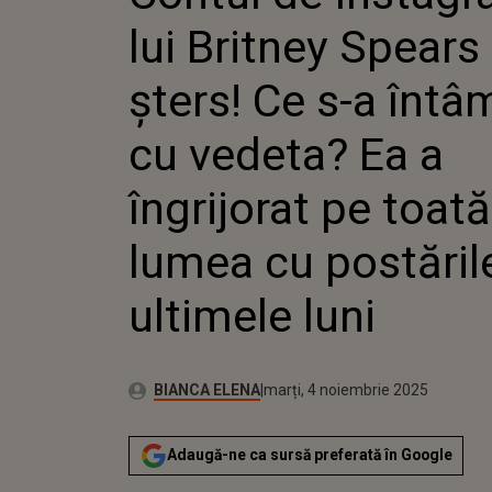
FOST ȘTE
lui Britney Spears
ÎNTÂMP
VEDETA?
ÎNGRIJO
șters! Ce s-a întâ
LUMEA 
DIN ULT
cu vedeta? Ea a
îngrijorat pe toată
lumea cu postăril
ultimele luni
Autor:
Publicat:
BIANCA ELENA
marți, 4 noiembrie 2025
Adaugă-ne ca sursă preferată în Google