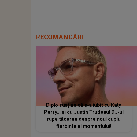
RECOMANDĂRI
Diplo susține că s-a iubit cu Katy
Perry… și cu Justin Trudeau! DJ-ul
rupe tăcerea despre noul cuplu
fierbinte al momentului!