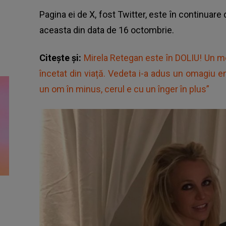
Pagina ei de X, fost Twitter, este în continuare
aceasta din data de 16 octombrie.
Citește și:
Mirela Retegan este în DOLIU! Un mem
încetat din viață. Vedeta i-a adus un omagiu 
un om în minus, cerul e cu un înger în plus”