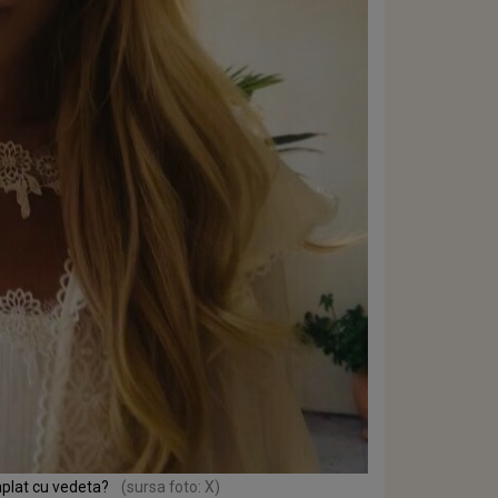
mplat cu vedeta?
(sursa foto: X)