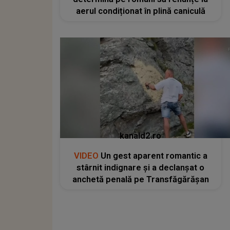
aerul condiționat în plină caniculă
kanald2.ro
VIDEO
Un gest aparent romantic a
stârnit indignare și a declanșat o
anchetă penală pe Transfăgărășan