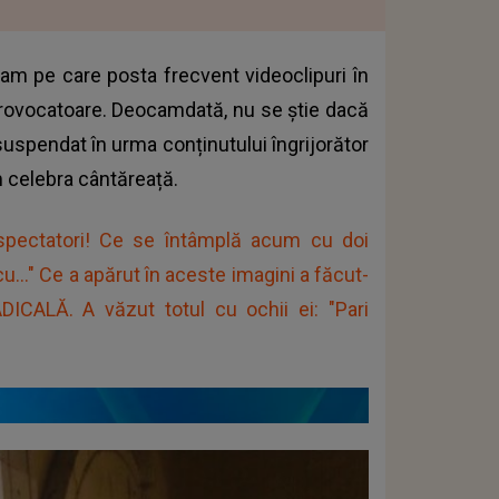
am pe care posta frecvent videoclipuri în
 provocatoare. Deocamdată, nu se știe dacă
suspendat în urma conținutului îngrijorător
m celebra cântăreață.
spectatori! Ce se întâmplă acum cu doi
cu..." Ce a apărut în aceste imagini a făcut-
ICALĂ. A văzut totul cu ochii ei: "Pari