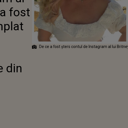
RS! CE S-A
 a fost
LAT CU
 EA A
RAT PE TOATĂ
mplat
CU POSTĂRILE
IMELE LUNI
De ce a fost șters contul de Instagram al lui Brit
e din