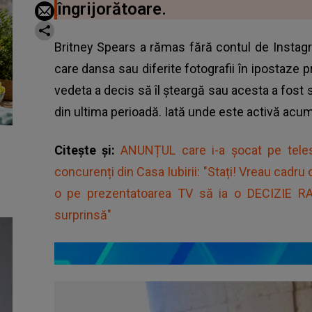
îngrijorătoare.
Britney Spears a rămas fără contul de Instagr
care dansa sau diferite fotografii în ipostaze
vedeta a decis să îl șteargă sau acesta a fost 
din ultima perioadă. Iată unde este activă acu
Citește și:
ANUNȚUL care i-a șocat pe tele
concurenți din Casa Iubirii: "Stați! Vreau cadru 
o pe prezentatoarea TV să ia o DECIZIE RAD
surprinsă"