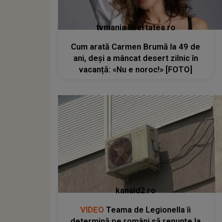
tvmania.libertatea.ro
Cum arată Carmen Brumă la 49 de
ani, deși a mâncat desert zilnic în
vacanță: «Nu e noroc!» [FOTO]
kanald2.ro
VIDEO
Teama de Legionella îi
determină pe români să renunțe la