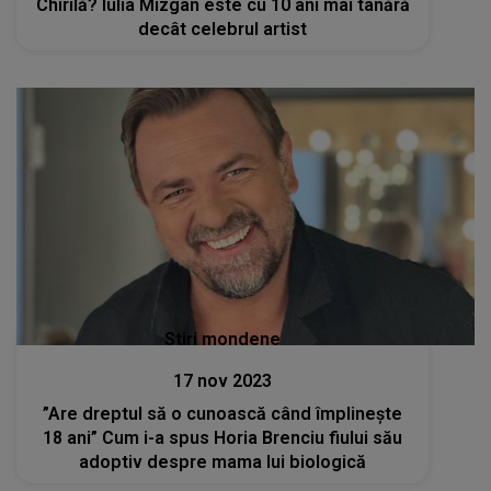
Chirilă? Iulia Mîzgan este cu 10 ani mai tânără
decât celebrul artist
Stiri mondene
17 nov 2023
”Are dreptul să o cunoască când împlinește
18 ani” Cum i-a spus Horia Brenciu fiului său
adoptiv despre mama lui biologică