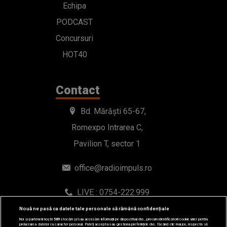
Echipa
PODCAST
Concursuri
HOT40
Contact
Bd. Mărăști 65-67,
Romexpo Intrarea C,
Pavilion T, sector 1
office@radioimpuls.ro
LIVE : 0754-222.999
WhatsApp: 0754-222.999
Nouă ne pasă ca datele tale personale să rămână confidențiale
Noi și partenerii noștri
589
stocăm și/sau accesăm informații pe dispozitivul dvs., precum identificatorii cookie unici pentru
prelucrarea datelor cu caracter personal. Puteți accepta sau gestiona preferințele dvs. făcând clic mai jos, respectiv vă