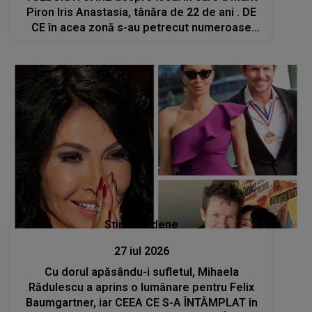
Piron Iris Anastasia, tânăra de 22 de ani . DE
CE în acea zonă s-au petrecut numeroase
tragedii: "Am avut un consilier italian care a
venit din Italia și și-a..."
Stiri mondene
27 iul 2026
Cu dorul apăsându-i sufletul, Mihaela
Rădulescu a aprins o lumânare pentru Felix
Baumgartner, iar CEEA CE S-A ÎNTÂMPLAT în