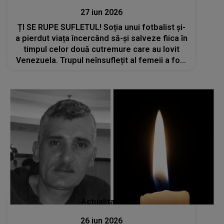
27 iun 2026
ȚI SE RUPE SUFLETUL! Soția unui fotbalist și-
a pierdut viața încercând să-și salveze fiica în
timpul celor două cutremure care au lovit
Venezuela. Trupul neînsuflețit al femeii a fost
găsit sub dărâmături
Actualitate
26 iun 2026