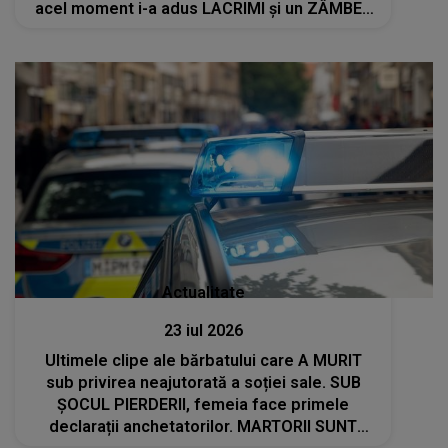
acel moment i-a adus LACRIMI și un ZÂMBET
NEAȘTEPTAT: "Când am deschis ochii, un..."
Actualitate
23 iul 2026
Ultimele clipe ale bărbatului care A MURIT
sub privirea neajutorată a soției sale. SUB
ȘOCUL PIERDERII, femeia face primele
declarații anchetatorilor. MARTORII SUNT