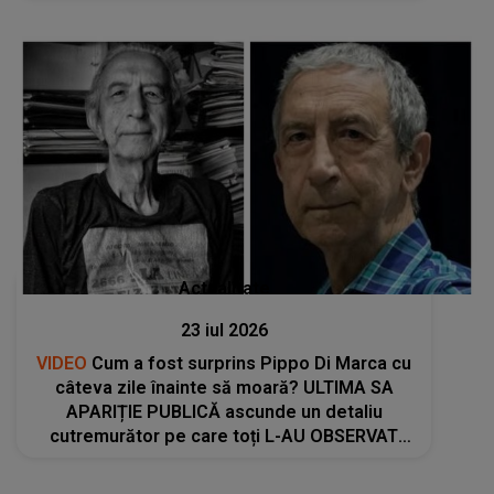
ÎNGROZIȚI de ce s-a întâmplat în acea zi
tragică pe plajă
Actualitate
23 iul 2026
VIDEO
Cum a fost surprins Pippo Di Marca cu
câteva zile înainte să moară? ULTIMA SA
APARIȚIE PUBLICĂ ascunde un detaliu
cutremurător pe care toți L-AU OBSERVAT
abia după vestea tristă: "Încă nu putem să
credem și..."