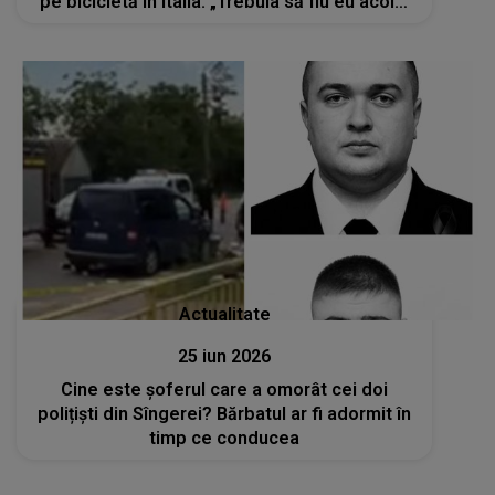
pe bicicletă în Italia: „Trebuia să fiu eu acolo,
nu tu...”
Actualitate
25 iun 2026
Cine este șoferul care a omorât cei doi
polițiști din Sîngerei? Bărbatul ar fi adormit în
timp ce conducea